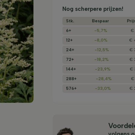
Nog scherpere prijzen!
Stk.
Bespaar
Prij
6+
-5,7%
€ 
12+
-8,0%
€ 
24+
-12,5%
€ 
72+
-18,2%
€ 
144+
-23,9%
€ 
288+
-28,4%
€
576+
-33,0%
€ 
Voordel
volgens o