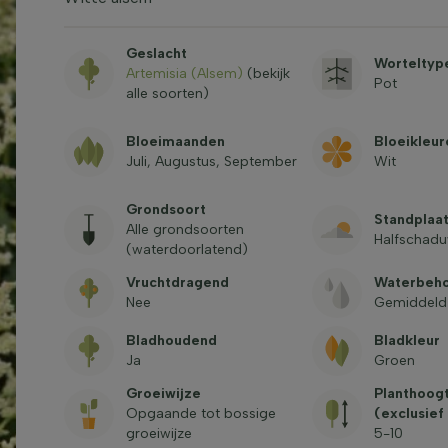
Geslacht
Worteltyp
Artemisia (Alsem)
(bekijk
Pot
alle soorten)
Bloeimaanden
Bloeikleur
Juli, Augustus, September
Wit
Grondsoort
Standplaa
Alle grondsoorten
Halfschadu
(waterdoorlatend)
Vruchtdragend
Waterbeh
Nee
Gemiddeld
Bladhoudend
Bladkleur
Ja
Groen
Groeiwijze
Planthoogt
Opgaande tot bossige
(exclusief
groeiwijze
5-10