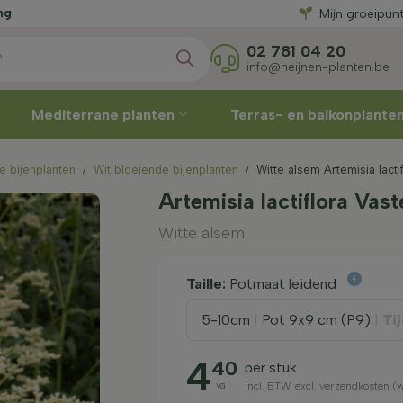
kort
Mijn groeipun
02 781 04 20
info@heijnen-planten.be
Mediterrane planten
Terras- en balkonplante
e bijenplanten
Wit bloeiende bijenplanten
Witte alsem Artemisia lacti
Artemisia lactiflora Vast
Witte alsem
Taille:
Potmaat leidend
5-10cm
|
Pot 9x9 cm (P9)
|
Tij
4
40
per stuk
va
incl. BTW. excl. verzendkosten 