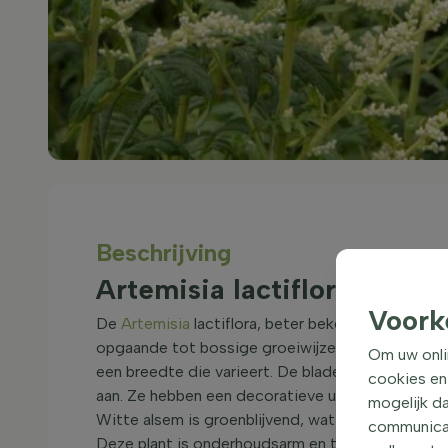
Beschrijving
Artemisia lactiflora Vaste
Voork
De
Artemisia
lactiflora, beter bekend als de Witt
opgaande tot bossige groeiwijze. Deze plant ka
Om uw onli
een breedte die varieert. De bladeren van de Artem
cookies en
aan. Ze hebben een decoratieve uitstraling, wat b
mogelijk da
Witte alsem is groenblijvend, wat betekent dat de 
communicati
Deze plant is onderhoudsarm en trekt vlinders en 