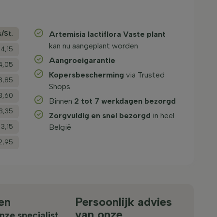
s/­St.
Artemisia lactiflora Vaste plant
kan nu aangeplant worden
4,15
Aangroeigarantie
4,05
Kopersbescherming
via Trusted
3,85
Shops
3,60
Binnen
2 tot 7 werkdagen bezorgd
3,35
Zorgvuldig en snel bezorgd
in heel
 3,15
België
2,95
en
Persoonlijk advies
van onze
nze specialist