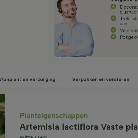
Decorat
pluimac
Trekt vl
aan
Vers va
Potgek
Aanplant en verzorging
Verpakken en versturen
Planteigenschappen
Artemisia lactiflora Vaste pl
Witte alsem