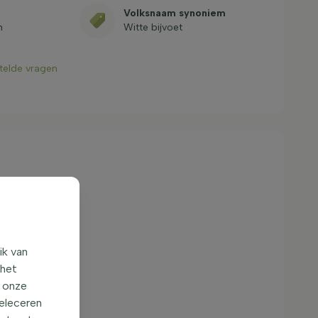
Volksnaam synoniem
m
Witte bijvoet
stelde vragen
ik van
 het
o onze
seleceren