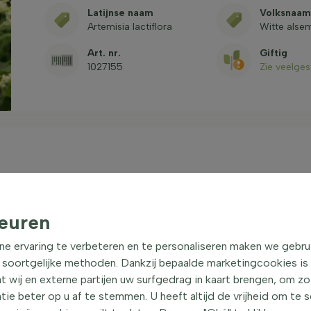
Latijnse naam
Volksnaam
Artemisia lactiflora
Witte alse
Art. nr.
Giftig
1027155
Zie veelge
 plant
| Witte alsem
euren
e alsem of Witte bijvoet, is een vaste plant met een
n een hoogte bereiken van ongeveer 140 cm en heeft
ne ervaring te verbeteren en te personaliseren maken we gebru
isia lactiflora zijn groen van kleur en voelen zacht
 soortgelijke methoden. Dankzij bepaalde marketingcookies is
ijdraagt aan de aantrekkelijkheid van de plant. De
t wij en externe partijen uw surfgedrag in kaart brengen, om z
bladeren het hele jaar door aan de plant blijven.
e beter op u af te stemmen. U heeft altijd de vrijheid om te 
bijen aan, wat een extra voordeel is voor de tuin. De