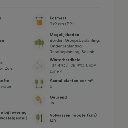
e
Potmaat
9x9 cm (P9)
Mogelijkheden
en
Border, Groepsbeplanting,
Onderbeplanting,
Randbeplanting, Solitair
Winterhardheid
ts
-34,4°C / -28,9°C, USDA
w, Zon
zone 4
oefte
Aantal planten per m²
 water
6
Geurend
Ja
e bij levering
Volwassen hoogte (cm)
 wortelgestel)
140