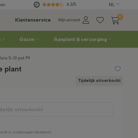
ing
NL
Rechtstreeks
van de kweker
4.3/5
ten
0
Klantenservice
Mijn account
n
Gazon
Aanplant & verzorging
flora 5-10 pot P9
e plant
Tijdelijk uitverkocht
delijk uitverkocht
(wordt in winkelwagen berekend)