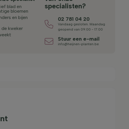
specialisten?
ief blad en
htige bloemen
inders en bijen
02 781 04 20
Vandaag gesloten. Maandag
n de kweker
geopend van 09:00 - 17:00
weekt
Stuur een e-mail
info@heijnen-planten.be
ant