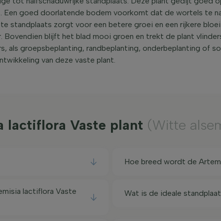
ige tot halfschaduwrijke standplaats. Deze plant gedijt goed op
s. Een goed doorlatende bodem voorkomt dat de wortels te n
te standplaats zorgt voor een betere groei en een rijkere bloe
Bovendien blijft het blad mooi groen en trekt de plant vlinders
s, als groepsbeplanting, randbeplanting, onderbeplanting of sol
ntwikkeling van deze vaste plant.
 lactiflora Vaste plant
(Witte alse
?
Hoe breed wordt de Artemis
isia lactiflora Vaste
Wat is de ideale standplaat