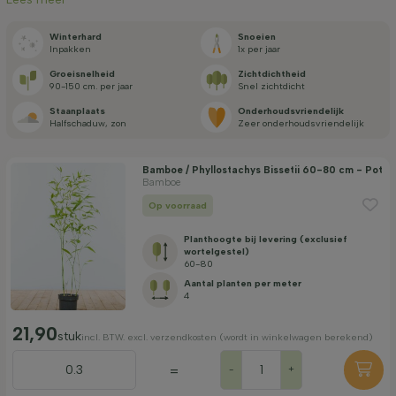
Prijs
Winterhard
Snoeien
Inpakken
1x per jaar
Groei­snelheid
Zicht­dichtheid
90-150 cm. per jaar
Snel zichtdicht
Staan­plaats
Onderhouds­vriendelijk
Halfschaduw, zon
Zeer onderhoudsvriendelijk
Filter toepassen
Bamboe / Phyllostachys Bissetii 60-80 cm - Pot
Bamboe
Op voorraad
Planthoogte bij levering (exclusief
wortelgestel)
60-80
Aantal planten per meter
4
21,90
stuk
incl. BTW. excl. verzendkosten (wordt in winkelwagen berekend)
=
-
+