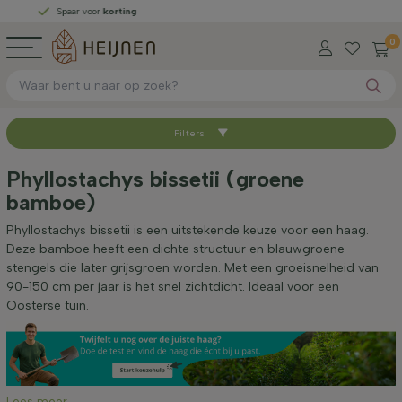
Spaar voor
korting
0
Filters
Sorteer op
Phyllostachys bissetii (groene
bamboe)
Hoogte bij levering (cm)
Phyllostachys bissetii is een uitstekende keuze voor een haag.
Deze bamboe heeft een dichte structuur en blauwgroene
Breedte bij levering (cm)
stengels die later grijsgroen worden. Met een groeisnelheid van
90-150 cm per jaar is het snel zichtdicht. Ideaal voor een
Oosterse tuin.
Standplaats
Toepassing
Lees meer