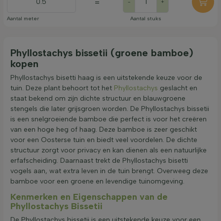
=
-
+
Aantal meter
Aantal stuks
Phyllostachys bissetii (groene bamboe)
kopen
Phyllostachys bisetti haag is een uitstekende keuze voor de
tuin. Deze plant behoort tot het
Phyllostachys
geslacht en
staat bekend om zijn dichte structuur en blauwgroene
stengels die later grijsgroen worden. De Phyllostachys bissetii
is een snelgroeiende bamboe die perfect is voor het creëren
van een hoge heg of haag. Deze bamboe is zeer geschikt
voor een Oosterse tuin en biedt veel voordelen. De dichte
structuur zorgt voor privacy en kan dienen als een natuurlijke
erfafscheiding. Daarnaast trekt de Phyllostachys bisetti
vogels aan, wat extra leven in de tuin brengt. Overweeg deze
bamboe voor een groene en levendige tuinomgeving.
Kenmerken en Eigenschappen van de
Phyllostachys Bissetii
De Phyllostachys bissetii is een uitstekende keuze voor een