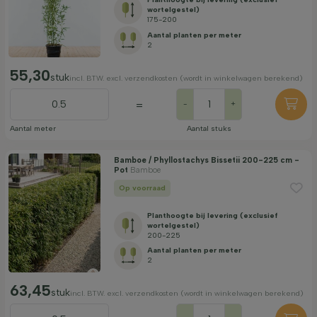
wortelgestel)
175-200
Aantal planten per meter
2
55,30
stuk
incl. BTW. excl. verzendkosten (wordt in winkelwagen berekend)
=
-
+
Aantal meter
Aantal stuks
Bamboe / Phyllostachys Bissetii 200-225 cm -
Pot
Bamboe
Op voorraad
Planthoogte bij levering (exclusief
wortelgestel)
200-225
Aantal planten per meter
2
63,45
stuk
incl. BTW. excl. verzendkosten (wordt in winkelwagen berekend)