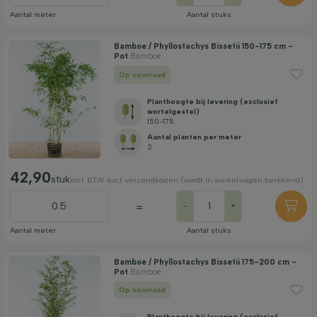
Aantal meter
Aantal stuks
Bamboe / Phyllostachys Bissetii 150-175 cm -
Pot
Bamboe
Op voorraad
Planthoogte bij levering (exclusief
wortelgestel)
150-175
Aantal planten per meter
2
42,90
stuk
incl. BTW. excl. verzendkosten (wordt in winkelwagen berekend)
=
-
+
Aantal meter
Aantal stuks
Bamboe / Phyllostachys Bissetii 175-200 cm -
Pot
Bamboe
Op voorraad
Planthoogte bij levering (exclusief