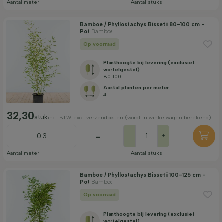
Aantal meter
Aantal stuks
Bamboe / Phyllostachys Bissetii 80-100 cm -
Pot
Bamboe
Op voorraad
Planthoogte bij levering (exclusief
wortelgestel)
80-100
Aantal planten per meter
4
32,30
stuk
incl. BTW. excl. verzendkosten (wordt in winkelwagen berekend)
=
-
+
Aantal meter
Aantal stuks
Bamboe / Phyllostachys Bissetii 100-125 cm -
Pot
Bamboe
Op voorraad
Planthoogte bij levering (exclusief
wortelgestel)