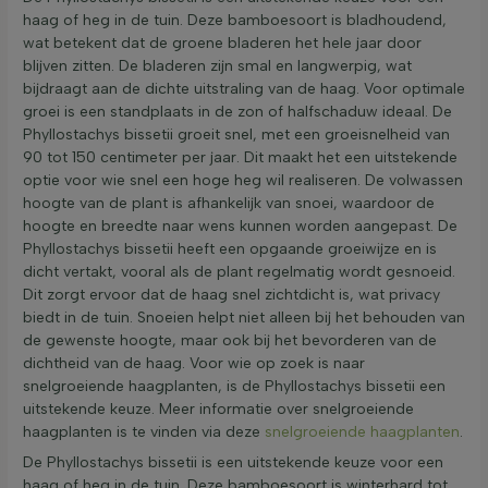
haag of heg in de tuin. Deze bamboesoort is bladhoudend,
wat betekent dat de groene bladeren het hele jaar door
blijven zitten. De bladeren zijn smal en langwerpig, wat
bijdraagt aan de dichte uitstraling van de haag. Voor optimale
groei is een standplaats in de zon of halfschaduw ideaal. De
Phyllostachys bissetii groeit snel, met een groeisnelheid van
90 tot 150 centimeter per jaar. Dit maakt het een uitstekende
optie voor wie snel een hoge heg wil realiseren. De volwassen
hoogte van de plant is afhankelijk van snoei, waardoor de
hoogte en breedte naar wens kunnen worden aangepast. De
Phyllostachys bissetii heeft een opgaande groeiwijze en is
dicht vertakt, vooral als de plant regelmatig wordt gesnoeid.
Dit zorgt ervoor dat de haag snel zichtdicht is, wat privacy
biedt in de tuin. Snoeien helpt niet alleen bij het behouden van
de gewenste hoogte, maar ook bij het bevorderen van de
dichtheid van de haag. Voor wie op zoek is naar
snelgroeiende haagplanten, is de Phyllostachys bissetii een
uitstekende keuze. Meer informatie over snelgroeiende
haagplanten is te vinden via deze
snelgroeiende haagplanten
.
De Phyllostachys bissetii is een uitstekende keuze voor een
haag of heg in de tuin. Deze bamboesoort is winterhard tot