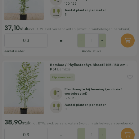
100-125
Aantal planten per meter
3
37,10
stuk
incl. BTW. excl. verzendkosten (wordt in winkelwagen berekend)
=
-
+
Aantal meter
Aantal stuks
Bamboe / Phyllostachys Bissetii 125-150 cm -
Pot
Bamboe
Op voorraad
Planthoogte bij levering (exclusief
wortelgestel)
125-150
Aantal planten per meter
3
38,90
stuk
incl. BTW. excl. verzendkosten (wordt in winkelwagen berekend)
=
-
+