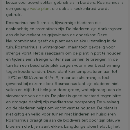
keuze voor zowel solitair gebruik als in borders. Rosmarinus is
een geurige
vaste plant
die ook als keukenkruid wordt
gebruikt.
Rosmarinus heeft smalle, lijnvormige bladeren die
naaldachtig en aromatisch zijn. De bladeren zijn donkergroen
aan de bovenkant en grijswit aan de onderkant. Deze
kleurcombinatie geeft de plant een unieke uitstraling in de
tuin. Rosmarinus is wintergroen, maar toch gevoelig voor
strenge vorst. Het is raadzaam om de plant in pot te houden
en tijdens een strenge winter naar binnen te brengen. In de
tuin kan een beschutte plek zorgen voor meer bescherming
tegen koude winden. Deze plant kan temperaturen aan tot
-10°C in USDA zone 8 t/m 9, maar bescherming is toch
gewenst bij extreme kou. Rosmarinus laat zijn bladeren niet
vallen en blijft het hele jaar door groen, wat bijdraagt aan de
sierwaarde van de tuin. De plant is goed bestand tegen hitte
en droogte dankzij zijn mediterrane oorsprong. De waslaag
op de bladeren helpt om vocht vast te houden. De plant is
niet giftig en veilig voor tuinen met kinderen en huisdieren.
Rosmarinus draagt bij aan de biodiversiteit door zijn blauwe
bloemen die bijen aantrekken. Langdurige bloei helpt bij het