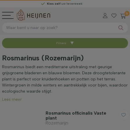
Kies zelf
uw leverweek
0
Filters
Sorteer op
Rosmarinus (Rozemarijn)
Beschikbaar
Rosmarinus biedt een mediterrane uitstraling met geurige
grijsgroene bladeren en blauwe bloemen. Deze droogtetolerante
plant is perfect voor kruidenhoeken en potten op het terras.
Hoogte bij levering (cm)
Wintergroen in milde winters en aantrekkelijk voor bijen, waardoor
ecologische waarde stijgt.
Lees meer
Volwassen hoogte (cm)
Rosmarinus officinalis Vaste
plant
Standplaats
Rozemarijn