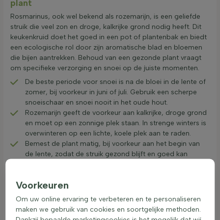
plant
Rosmarinus, ook wel bekend als rozemarijn, is een geliefde
struik die veel zon en droge, kalkrijke grond nodig heeft. Dit
keukenkruid doet het goed in een pot of plantenbak en biedt
een ecologische rol door zijn aromatische blad en bloemen
die bijen aantrekken. Behoud van een gezonde plant vraagt
om specifieke verzorging en snoei op de juiste momenten.
De beste periode voor snoei is na de bloei in de lente of
zomer, bij voorkeur in juni of juli. Gebruik een scherpe
snoeischaar en snoei nooit in het oude hout.
Rozemarijn geeft de voorkeur aan kalkrijke, droge grond
en moet op een zonnige plek staan. In strenge winters is
overwinteren op een lichte, koele plek aan te raden.
Bemest de plant matig, bij voorkeur aan het begin van
de lente, zodat de struik gezond blijft en goed kan
groeien.
Geef water voorzichtig om wortelrot te voorkomen.
Voorkeuren
Controleer de droogte van de grond voordat water
wordt gegeven en zorg dat overtollig water goed weg
Om uw online ervaring te verbeteren en te personaliseren
kan.
maken we gebruik van cookies en soortgelijke methoden.
Scheuren/delen niet van toepassing voor dit geslacht.
Dankzij bepaalde marketingcookies is het mogelijk dat wij