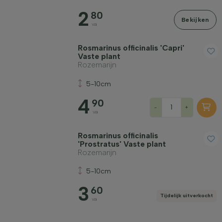
2
Groeivorm
80
Bekijken
va
Toepassing
Rosmarinus officinalis 'Capri'
Vaste plant
Rozemarijn
Bloeikleur
5-10cm
4
90
Bloeimaand
-
+
va
Rosmarinus officinalis
Bladkleur
'Prostratus' Vaste plant
Rozemarijn
Prijs
5-10cm
3
60
Tijdelijk uitverkocht
va