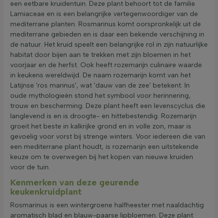
een eetbare kruidentuin. Deze plant behoort tot de familie
Lamiaceae en is een belangrijke vertegenwoordiger van de
mediterrane planten. Rosmarinus komt oorspronkelijk uit de
mediterrane gebieden en is daar een bekende verschijning in
de natuur. Het kruid speelt een belangrijke rol in zijn natuurlijke
habitat door bijen aan te trekken met zijn bloemen in het
voorjaar en de herfst. Ook heeft rozemarijn culinaire waarde
in keukens wereldwijd. De naam rozemarijn komt van het
Latijnse 'ros marinus', wat 'dauw van de zee' betekent. In
oude mythologieën stond het symbool voor herinnering,
trouw en bescherming. Deze plant heeft een levenscyclus die
langlevend is en is droogte- en hittebestendig. Rozemarijn
groeit het beste in kalkrijke grond en in volle zon, maar is
gevoelig voor vorst bij strenge winters. Voor iedereen die van
een mediterrane plant houdt, is rozemarijn een uitstekende
keuze om te overwegen bij het kopen van nieuwe kruiden
voor de tuin.
Kenmerken van deze geurende
keukenkruidplant
Rosmarinus is een wintergroene halfheester met naaldachtig
aromatisch blad en blauw-paarse lipbloemen. Deze plant