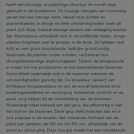
heeft een bossige, kruidachtige structuur en wordt vaak
gebruikt in de kruidentuin. De houtige stengels van rozemarijn
geven het een stevige vorm, ideaal voor potten en
plantenbakken. In droge en hete omstandigheden voelt de
plant zich thuis, hoewel strenge winters een uitdaging kunnen
zijn. Rosmarinus ontwikkelt zich in verschillende fasen. Jonge
planten beginnen snel te groeien in de lente. Ze hebben veel
licht en een goed doorlatende, kalkrijke grond nodig.
Naarmate de planten ouder worden, verbeteren hun
droogtebestendige eigenschappen. Tijdens de bloeiperiode
in maart tot mei produceren ze hun kenmerkende bloemen.
Soms bloeit rozemarijn ook in de nazomer wanneer de
omstandigheden gunstig zijn. De bloeikleur varieert van
lichtblauw tot paarsblauw en wit, en wordt beïnvloed door
bodemgesteldheid en verzorging. Voldoende zonlicht en de
juiste zorg helpen bij de ontwikkeling van de bloemen.
Rozemarijn staat bekend om zijn geur, die afkomstig is van
het loof en de bloemen. Deze geur trekt insecten aan en is
ook populair in de keuken. Het volwassen formaat van de
plant kan variëren van 50 cm tot 150 cm, afhankelijk van de
soort en verzorging. Deze hoogte maakt het een uitstekende