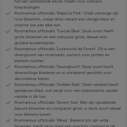
het een uitstekende keuze maakt voor culinaire
toepassingen.
Rosmarinus officinalis 'Majorca Pink': Uniek vanwege zijn
roze bloemen, voegt deze variant een vleugje kleur en
charme toe aan elke tuin.
Rosmarinus officinalis 'Tuscan Blue': Deze soort heeft
grote bloemen en een robuuste groei, ideaal voor
grotere kruidentuinen.
Rosmarinus officinalis 'Lockwood de Forest': Dit is een
dwergsoort van rozemarijn, perfect voor potten en
kleinere ruimtes.
Rosmarinus officinalis 'Sissinghurst': Deze soort heeft
zilverachtige bladeren en is uitstekend geschikt voor
decoratieve tuinen.
Rosmarinus officinalis 'Golden Rain': Deze variëteit heeft
geelgroen blad, wat zorgt voor een interessante visuele
variatie in de tuin.
Rosmarinus officinalis 'Severn Sea': Met zijn opvallende
blauwe bloemen en compacte groei, is deze soort ideaal
voor kleinere tuinen.
Rosmarinus officinalis 'Albus': Bekend om zijn witte
bloemen, biedt deze plant een prachtig contrast in de