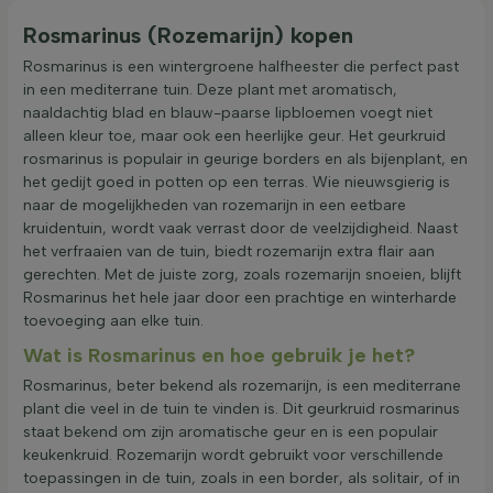
Rosmarinus (Rozemarijn) kopen
Winterhardheid
Rosmarinus is een wintergroene halfheester die perfect past
in een mediterrane tuin. Deze plant met aromatisch,
Geurend
naaldachtig blad en blauw-paarse lipbloemen voegt niet
alleen kleur toe, maar ook een heerlijke geur. Het geurkruid
rosmarinus is populair in geurige borders en als bijenplant, en
Grondsoort
het gedijt goed in potten op een terras. Wie nieuwsgierig is
naar de mogelijkheden van rozemarijn in een eetbare
kruidentuin, wordt vaak verrast door de veelzijdigheid. Naast
Filter toepassen
het verfraaien van de tuin, biedt rozemarijn extra flair aan
gerechten. Met de juiste zorg, zoals rozemarijn snoeien, blijft
Rosmarinus het hele jaar door een prachtige en winterharde
toevoeging aan elke tuin.
Wat is Rosmarinus en hoe gebruik je het?
Rosmarinus, beter bekend als rozemarijn, is een mediterrane
plant die veel in de tuin te vinden is. Dit geurkruid rosmarinus
staat bekend om zijn aromatische geur en is een populair
keukenkruid. Rozemarijn wordt gebruikt voor verschillende
toepassingen in de tuin, zoals in een border, als solitair, of in