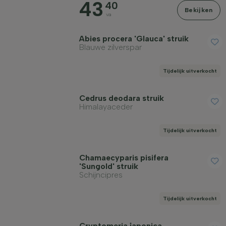
43
40
Bekijken
va
Abies procera 'Glauca' struik
Blauwe zilverspar
Winterhardheid
Tijdelijk uitverkocht
Geurend
Cedrus deodara struik
Himalayaceder
Vruchtdragend
Tijdelijk uitverkocht
Grondsoort
Chamaecyparis pisifera
'Sungold' struik
Filter toepassen
Schijncipres
Tijdelijk uitverkocht
Cryptomeria japonica