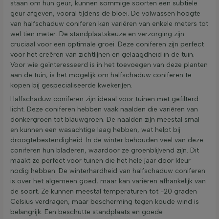
staan om hun geur, kunnen sommige soorten een subtiele
geur afgeven, vooral tijdens de bloei. De volwassen hoogte
van halfschaduw coniferen kan variëren van enkele meters tot
wel tien meter. De standplaatskeuze en verzorging zijn
cruciaal voor een optimale groei. Deze coniferen zijn perfect
voor het creëren van zichtlijnen en gelaagdheid in de tuin.
Voor wie geïnteresseerd is in het toevoegen van deze planten
aan de tuin, is het mogelijk om halfschaduw coniferen te
kopen bij gespecialiseerde kwekerijen.
Halfschaduw coniferen zijn ideaal voor tuinen met gefilterd
licht. Deze coniferen hebben vaak naalden die variëren van
donkergroen tot blauwgroen. De naalden zijn meestal smal
en kunnen een wasachtige laag hebben, wat helpt bij
droogtebestendigheid. In de winter behouden veel van deze
coniferen hun bladeren, waardoor ze groenblijvend zijn. Dit
maakt ze perfect voor tuinen die het hele jaar door kleur
nodig hebben. De winterhardheid van halfschaduw coniferen
is over het algemeen goed, maar kan variëren afhankelijk van
de soort. Ze kunnen meestal temperaturen tot -20 graden
Celsius verdragen, maar bescherming tegen koude wind is
belangrijk. Een beschutte standplaats en goede