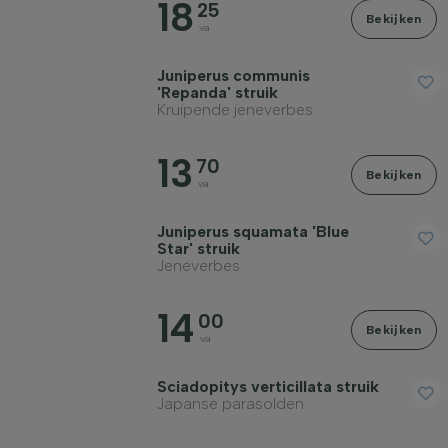
18
25
Bekijken
Standplaats
va
Juniperus communis
Groeivorm
'Repanda' struik
Kruipende jeneverbes
Toepassing
13
70
Bekijken
va
Bloeikleur
Juniperus squamata 'Blue
Star' struik
Jeneverbes
Bloeimaand
14
00
Bekijken
Bladkleur
va
Sciadopitys verticillata struik
Prijs
Japanse parasolden