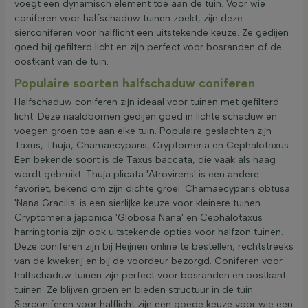
voegt een dynamisch element toe aan de tuin. Voor wie
coniferen voor halfschaduw tuinen zoekt, zijn deze
sierconiferen voor halflicht een uitstekende keuze. Ze gedijen
goed bij gefilterd licht en zijn perfect voor bosranden of de
oostkant van de tuin.
Populaire soorten halfschaduw coniferen
Halfschaduw coniferen zijn ideaal voor tuinen met gefilterd
licht. Deze naaldbomen gedijen goed in lichte schaduw en
voegen groen toe aan elke tuin. Populaire geslachten zijn
Taxus, Thuja, Chamaecyparis, Cryptomeria en Cephalotaxus.
Een bekende soort is de Taxus baccata, die vaak als haag
wordt gebruikt. Thuja plicata 'Atrovirens' is een andere
favoriet, bekend om zijn dichte groei. Chamaecyparis obtusa
'Nana Gracilis' is een sierlijke keuze voor kleinere tuinen.
Cryptomeria japonica 'Globosa Nana' en Cephalotaxus
harringtonia zijn ook uitstekende opties voor halfzon tuinen.
Deze coniferen zijn bij Heijnen online te bestellen, rechtstreeks
van de kwekerij en bij de voordeur bezorgd. Coniferen voor
halfschaduw tuinen zijn perfect voor bosranden en oostkant
tuinen. Ze blijven groen en bieden structuur in de tuin.
Sierconiferen voor halflicht zijn een goede keuze voor wie een