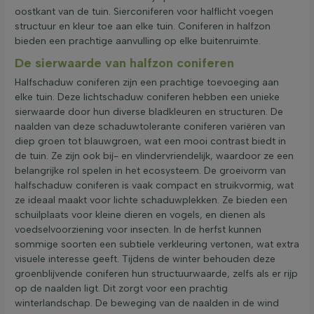
oostkant van de tuin. Sierconiferen voor halflicht voegen
structuur en kleur toe aan elke tuin. Coniferen in halfzon
bieden een prachtige aanvulling op elke buitenruimte.
De sierwaarde van halfzon coniferen
Halfschaduw coniferen zijn een prachtige toevoeging aan
elke tuin. Deze lichtschaduw coniferen hebben een unieke
sierwaarde door hun diverse bladkleuren en structuren. De
naalden van deze schaduwtolerante coniferen variëren van
diep groen tot blauwgroen, wat een mooi contrast biedt in
de tuin. Ze zijn ook bij- en vlindervriendelijk, waardoor ze een
belangrijke rol spelen in het ecosysteem. De groeivorm van
halfschaduw coniferen is vaak compact en struikvormig, wat
ze ideaal maakt voor lichte schaduwplekken. Ze bieden een
schuilplaats voor kleine dieren en vogels, en dienen als
voedselvoorziening voor insecten. In de herfst kunnen
sommige soorten een subtiele verkleuring vertonen, wat extra
visuele interesse geeft. Tijdens de winter behouden deze
groenblijvende coniferen hun structuurwaarde, zelfs als er rijp
op de naalden ligt. Dit zorgt voor een prachtig
winterlandschap. De beweging van de naalden in de wind