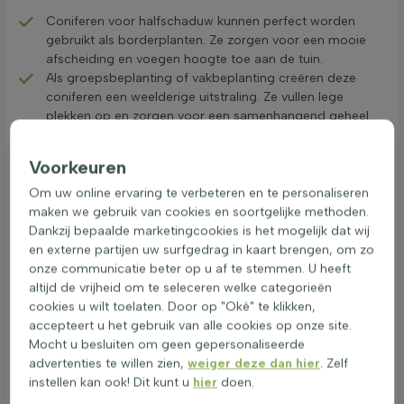
Coniferen voor halfschaduw kunnen perfect worden
gebruikt als borderplanten. Ze zorgen voor een mooie
afscheiding en voegen hoogte toe aan de tuin.
Als groepsbeplanting of vakbeplanting creëren deze
coniferen een weelderige uitstraling. Ze vullen lege
plekken op en zorgen voor een samenhangend geheel.
Voor een solitair effect kan een enkele conifeer in halfzon
een opvallend middelpunt vormen. Dit trekt de aandacht
Voorkeuren
en geeft de tuin een uniek karakter.
Om uw online ervaring te verbeteren en te personaliseren
Het kiezen van de juiste coniferen voor halfschaduw is
maken we gebruik van cookies en soortgelijke methoden.
belangrijk voor een gezonde groei. Denk aan sierconiferen
Dankzij bepaalde marketingcookies is het mogelijk dat wij
voor halflicht of struikvormige coniferen voor lichte schaduw.
en externe partijen uw surfgedrag in kaart brengen, om zo
Deze soorten zijn ook geschikt voor bosranden en bieden
onze communicatie beter op u af te stemmen. U heeft
een natuurlijke uitstraling. Overweeg om halfschaduw
altijd de vrijheid om te seleceren welke categorieën
coniferen te kopen voor een tuin die het hele jaar door groen
cookies u wilt toelaten. Door op "Oké" te klikken,
blijft.
accepteert u het gebruik van alle cookies op onze site.
Mooie combinaties met halfschaduw
Mocht u besluiten om geen gepersonaliseerde
wintergroene coniferen
advertenties te willen zien,
weiger deze dan hier
. Zelf
instellen kan ook! Dit kunt u
hier
doen.
Halfschaduw coniferen zijn ideaal voor tuinen met gefilterd