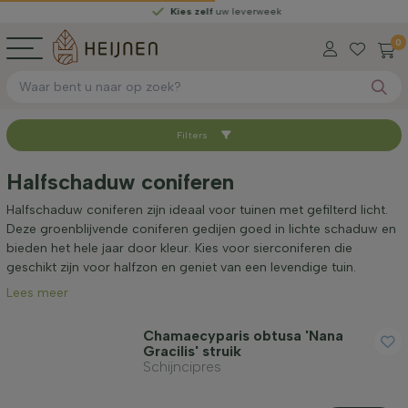
Kies zelf
uw leverweek
0
Filters
Sorteer op
Halfschaduw coniferen
Beschikbaar
Halfschaduw coniferen zijn ideaal voor tuinen met gefilterd licht.
Deze groenblijvende coniferen gedijen goed in lichte schaduw en
bieden het hele jaar door kleur. Kies voor sierconiferen die
Hoogte bij levering (cm)
geschikt zijn voor halfzon en geniet van een levendige tuin.
Lees meer
Volwassen hoogte (cm)
Chamaecyparis obtusa 'Nana
Gracilis' struik
Schijncipres
Geslacht