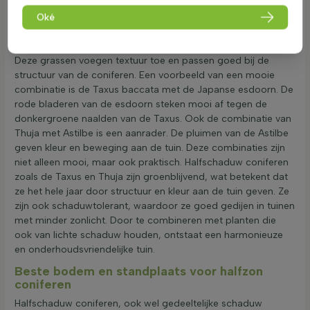
licht. Ze combineren prachtig met varens en hosta's. Deze
planten houden ook van lichte schaduw en zorgen voor een
Oké
mooi contrast met de groene naalden van de coniferen. Een
andere goede combinatie is met siergrassen zoals Carex.
Deze grassen voegen textuur toe en passen goed bij de
structuur van de coniferen. Een voorbeeld van een mooie
combinatie is de Taxus baccata met de Japanse esdoorn. De
rode bladeren van de esdoorn steken mooi af tegen de
donkergroene naalden van de Taxus. Ook de combinatie van
Thuja met Astilbe is een aanrader. De pluimen van de Astilbe
geven kleur en beweging aan de tuin. Deze combinaties zijn
niet alleen mooi, maar ook praktisch. Halfschaduw coniferen
zoals de Taxus en Thuja zijn groenblijvend, wat betekent dat
ze het hele jaar door structuur en kleur aan de tuin geven. Ze
zijn ook schaduwtolerant, waardoor ze goed gedijen in tuinen
met minder zonlicht. Door te combineren met planten die
ook van lichte schaduw houden, ontstaat een harmonieuze
en onderhoudsvriendelijke tuin.
Beste bodem en standplaats voor halfzon
coniferen
Halfschaduw coniferen, ook wel gedeeltelijke schaduw