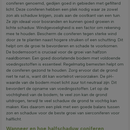
coniferen genoemd, gedijen goed in gebieden met gefilterd
licht. Deze coniferen hebben een plek nodig waar ze zowel
zon als schaduw krijgen, zoals aan de oostkant van een tuin.
Ze zijn ideaal voor bosranden en kunnen goed groeien in
lichte schaduw. Windgevoeligheid is een factor om rekening
mee te houden. Bescherm de coniferen tegen sterke wind
door ze te planten naast hogere struiken of een schutting. Dit
helpt om de groei te bevorderen en schade te voorkomen.
De bodemsoort is cruciaal voor de groei van halfzon
naaldbomen. Een goed doorlatende bodem met voldoende
voedingsstoffen is essentieel. Regelmatig bemesten helpt om
de coniferen gezond te houden. Zorg ervoor dat de grond
niet te nat is, want dit kan wortelrot veroorzaken. De pH-
waarde van de bodem moet licht zuur tot neutraal zijn. Dit
bevordert de opname van voedingsstoffen. Let op de
vochtigheid van de bodem; te veel zon kan de grond
uitdrogen, terwijl te veel schaduw de grond te vochtig kan
maken. Kies daarom een plek met een goede balans tussen
zon en schaduw voor de beste groei van sierconiferen voor
halflicht.
Wanneer en hoe halfschaduw coniferen