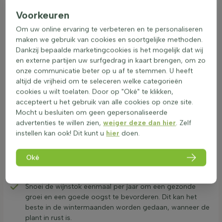
gemakkelijk te onderhouden en kan als bonsai worden
Voorkeuren
gekweekt, waardoor het een perfecte toevoeging is aan uw
tuin, terras of balkon.
Om uw online ervaring te verbeteren en te personaliseren
Belangrijkste kenmerken van de Vitis vinifera
maken we gebruik van cookies en soortgelijke methoden.
Dankzij bepaalde marketingcookies is het mogelijk dat wij
De
Vitis
is een bladverliezende plant met groene
en externe partijen uw surfgedrag in kaart brengen, om zo
bladeren in de lente en zomer, die in de herfst verkleuren
onze communicatie beter op u af te stemmen. U heeft
naar geel.
altijd de vrijheid om te seleceren welke categorieën
De wijnstok draagt in de herfst fruit in de vorm van
cookies u wilt toelaten. Door op "Oké" te klikken,
druiven, die zowel groen als zwart van kleur kunnen zijn.
accepteert u het gebruik van alle cookies op onze site.
Vitis vinifera heeft een winterhardheid van -15°C tot
Mocht u besluiten om geen gepersonaliseerde
-17,8°C (USDA zone 7a) en vereist een goed
advertenties te willen zien,
weiger deze dan hier
. Zelf
gedraineerde bodem.
instellen kan ook! Dit kunt u
hier
doen.
De plant gedijt het beste op een zonnige locatie en heeft
matige waterbehoefte.
Oké
Tips voor het onderhouden van uw Vitis
vinifera
Snoei de wijnstok eenmaal per jaar om een gezonde
groei en een goede oogst te bevorderen. Dit kan het
beste in de wintermaanden worden gedaan, wanneer de
plant in rust is.