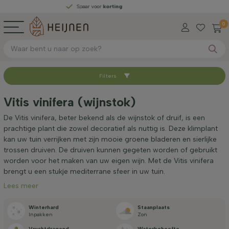
Spaar voor
korting
0
Filters
Sorteer op
Vitis vinifera (wijnstok)
Beschikbaar
De Vitis vinifera, beter bekend als de wijnstok of druif, is een
prachtige plant die zowel decoratief als nuttig is. Deze klimplant
kan uw tuin verrijken met zijn mooie groene bladeren en sierlijke
Stamomtrek (cm)
trossen druiven. De druiven kunnen gegeten worden of gebruikt
worden voor het maken van uw eigen wijn. Met de Vitis vinifera
brengt u een stukje mediterrane sfeer in uw tuin.
Lees meer
Winterhard
Staan­plaats
Inpakken
Zon
Type
Vrucht­dragend
Water­behoefte