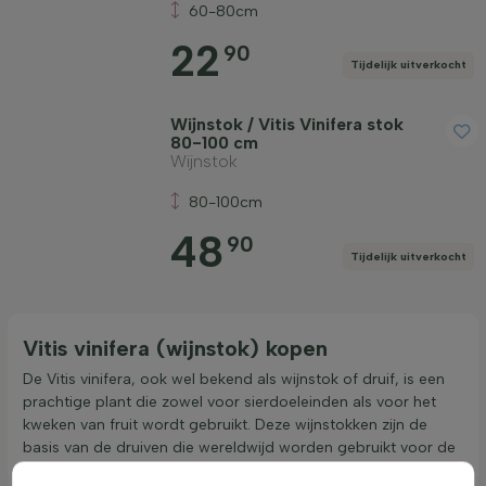
60-80cm
22
90
Tijdelijk uitverkocht
Wijnstok / Vitis Vinifera stok
80-100 cm
Wijnstok
80-100cm
48
90
Tijdelijk uitverkocht
Vitis vinifera (wijnstok) kopen
De Vitis vinifera, ook wel bekend als wijnstok of druif, is een
prachtige plant die zowel voor sierdoeleinden als voor het
kweken van fruit wordt gebruikt. Deze wijnstokken zijn de
basis van de druiven die wereldwijd worden gebruikt voor de
productie van wijn en andere eetbare producten. De plant is