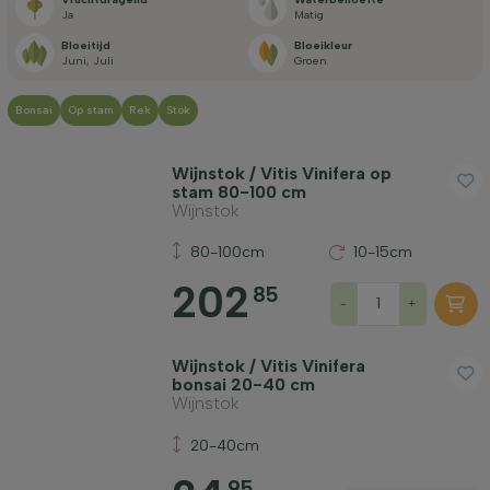
Ja
Matig
Bloeimaand
Bloeitijd
Bloeikleur
Juni, Juli
Groen
Bonsai
Op stam
Rek
Stok
Prijs
Wijnstok / Vitis Vinifera op
stam 80-100 cm
Wijnstok
80-100cm
10-15cm
Groeiwijze
202
85
-
+
Filter toepassen
Wijnstok / Vitis Vinifera
bonsai 20-40 cm
Wijnstok
20-40cm
95