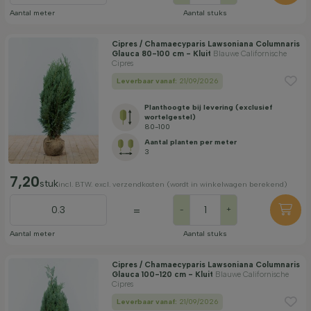
Aantal meter
Aantal stuks
Cipres / Chamaecyparis Lawsoniana Columnaris
Glauca 80-100 cm - Kluit
Blauwe Californische
Cipres
Leverbaar vanaf:
21/09/2026
Planthoogte bij levering (exclusief
wortelgestel)
80-100
Aantal planten per meter
3
7,20
stuk
incl. BTW. excl. verzendkosten (wordt in winkelwagen berekend)
=
-
+
Aantal meter
Aantal stuks
Cipres / Chamaecyparis Lawsoniana Columnaris
Glauca 100-120 cm - Kluit
Blauwe Californische
Cipres
Leverbaar vanaf:
21/09/2026