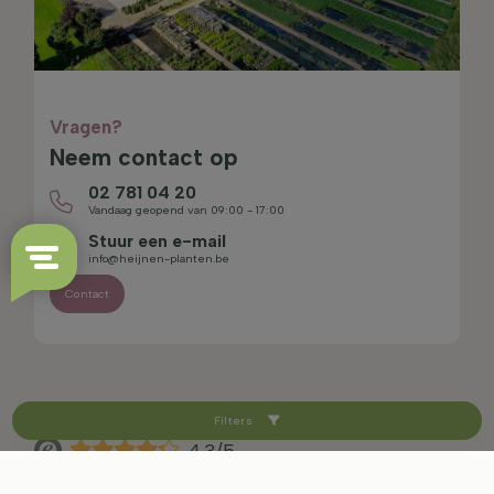
Vragen?
Neem contact op
02 781 04 20
Vandaag geopend van 09:00 - 17:00
Stuur een e-mail
info@heijnen-planten.be
Contact
Filters
4.3/5