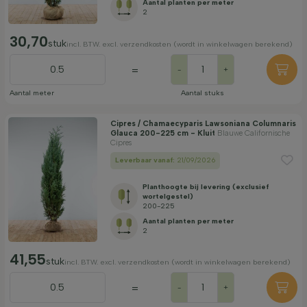
Aantal planten per meter
2
30,70
stuk
incl. BTW. excl. verzendkosten (wordt in winkelwagen berekend)
=
-
+
Aantal meter
Aantal stuks
Cipres / Chamaecyparis Lawsoniana Columnaris
Glauca 200-225 cm - Kluit
Blauwe Californische
Cipres
Leverbaar vanaf:
21/09/2026
Planthoogte bij levering (exclusief
wortelgestel)
200-225
Aantal planten per meter
2
41,55
stuk
incl. BTW. excl. verzendkosten (wordt in winkelwagen berekend)
=
-
+