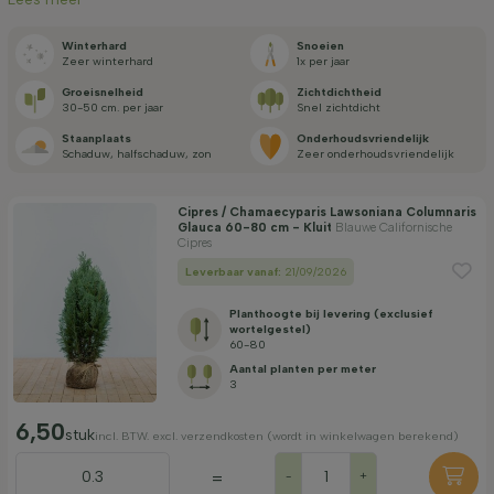
Prijs
Winterhard
Snoeien
Zeer winterhard
1x per jaar
Groei­snelheid
Zicht­dichtheid
30-50 cm. per jaar
Snel zichtdicht
Staan­plaats
Onderhouds­vriendelijk
Schaduw, halfschaduw, zon
Zeer onderhouds­vriendelijk
Filter toepassen
Cipres / Chamaecyparis Lawsoniana Columnaris
Glauca 60-80 cm - Kluit
Blauwe Californische
Cipres
Leverbaar vanaf:
21/09/2026
Planthoogte bij levering (exclusief
wortelgestel)
60-80
Aantal planten per meter
3
6,50
stuk
incl. BTW. excl. verzendkosten (wordt in winkelwagen berekend)
=
-
+