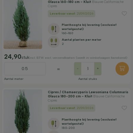
Glauca 160-180 cm - Kluit
Blauwe Californische
Cipres
Leverbaar vanaf:
21/09/2026
Planthoogte bij levering (exclusief
wortelgestel)
160-180
Aantal planten per meter
2
24,90
stuk
incl. BTW. excl. verzendkosten (wordt in winkelwagen berekend)
=
-
+
Aantal meter
Aantal stuks
Cipres / Chamaecyparis Lawsoniana Columnaris
Glauca 180-200 cm - Kluit
Blauwe Californische
Cipres
Leverbaar vanaf:
21/09/2026
Planthoogte bij levering (exclusief
wortelgestel)
180-200