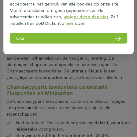
veilig maakt voor gebruik in tuinen met kinderen en
accepteert u het gebruik van alle cookies op onze site.
huisdieren. De sierwaarde van deze conifeer ligt in zijn
Mocht u besluiten om geen gepersonaliseerde
strakke, zuilvormige groei en blauwgroene naalden. Dit maakt
advertenties te willen zien,
weiger deze dan hier
. Zelf
hem een aantrekkelijke keuze voor een hoge heg of als
instellen kan ook! Dit kunt u
hier
doen.
solitair. De plant kan goed gecombineerd worden met andere
coniferen of bladverliezende struiken voor een gevarieerd
Oké
tuinontwerp. Bij het aanplanten is het belangrijk om rekening
te houden met de grootte van de plant. Voor een dichte haag
worden er meestal 2 tot 3 planten per strekkende meter
aanbevolen, afhankelijk van de hoogte bij levering. Zie
planteigenschappen voor specifieke aanbevelingen. De
Chamaecyparis lawsoniana 'Columnaris Glauca' is een
veelzijdige en onderhoudsvriendelijke keuze voor elke tuin.
Chamaecyparis lawsoniana columnaris:
Pluspunten en Minpunten
De Chamaecyparis lawsoniana 'Columnaris Glauca' haag is
een populaire keuze voor tuinen vanwege zijn unieke
eigenschappen:
Snel zichtdicht: Deze conifeer groeit snel dicht, waardoor
hij ideaal is voor privacy.
Zeer winterhard: Kan temperaturen tot -23,3°C