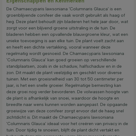
Eigenschappen en Kenmerken
De Chamaecyparis lawsoniana 'Columnaris Glauca' is een
groenblijvende conifeer die vaak wordt gebruikt als haag of
heg. Deze plant behoudt zijn bladeren het hele jaar door, wat
zorgt voor een blijvend groene uitstraling in de tuin. De
bladeren hebben een opvallende blauwgroene kleur, wat een
unieke toevoeging is aan elke tuin. De plant voelt zacht aan
en heeft een dichte vertakking, vooral wanneer deze
regelmatig wordt gesnoeid. De Chamaecyparis lawsoniana
'Columnaris Glauca' kan goed groeien op verschillende
standplaatsen, zoals in de schaduw, halfschaduw en in de
zon. Dit maakt de plant veelzijdig en geschikt voor diverse
tuinen. Met een groeisnelheid van 30 tot 50 centimeter per
jaar, is het een snelle groeier. Regelmatige bemesting kan
deze groei nog verder bevorderen. De volwassen hoogte van
de plant is afhankelijk van snoei, waardoor de hoogte en
breedte naar wens kunnen worden aangepast. De opgaande
groeiwijze van deze conifeer zorgt ervoor dat de haag snel
zichtdicht is. Dit maakt de Chamaecyparis lawsoniana
'Columnaris Glauca' ideaal voor het creëren van privacy in de
tuin. Door tijdig te snoeien, blijft de plant dicht vertakt en