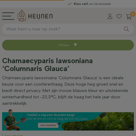
Kies zelf
uw leverweek
0
Filters
Sorteer op
Chamaecyparis lawsoniana
‘Columnaris Glauca’
Hoogte bij levering (cm)
Chamaecyparis lawsoniana 'Columnaris Glauca' is een ideale
keuze voor een coniferenhaag. Deze hoge heg groeit snel en
Breedte bij levering (cm)
biedt direct privacy. Met zijn mooie blauwe kleur en uitstekende
winterhardheid tot -23,3°C, blijft de haag het hele jaar door
aantrekkelijk.
Standplaats
Toepassing
Lees meer