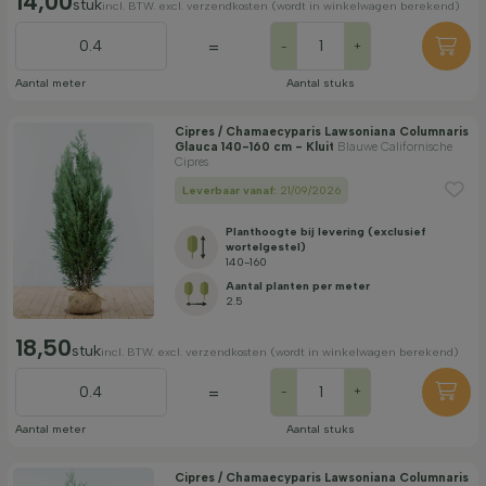
14,00
stuk
incl. BTW. excl. verzendkosten (wordt in winkelwagen berekend)
=
-
+
Aantal meter
Aantal stuks
Cipres / Chamaecyparis Lawsoniana Columnaris
Glauca 140-160 cm - Kluit
Blauwe Californische
Cipres
Leverbaar vanaf:
21/09/2026
Planthoogte bij levering (exclusief
wortelgestel)
140-160
Aantal planten per meter
2.5
18,50
stuk
incl. BTW. excl. verzendkosten (wordt in winkelwagen berekend)
=
-
+
Aantal meter
Aantal stuks
Cipres / Chamaecyparis Lawsoniana Columnaris