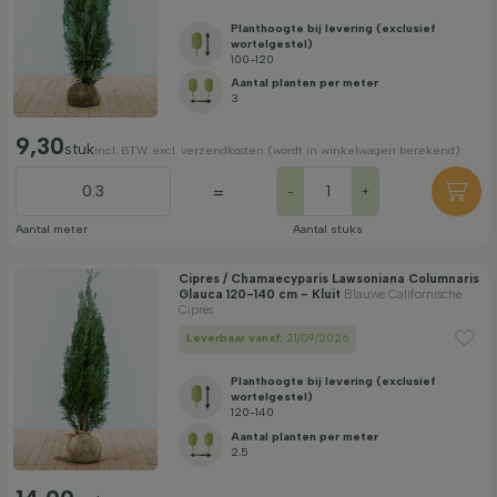
Planthoogte bij levering (exclusief
wortelgestel)
100-120
Aantal planten per meter
3
9,30
stuk
incl. BTW. excl. verzendkosten (wordt in winkelwagen berekend)
=
-
+
Aantal meter
Aantal stuks
Cipres / Chamaecyparis Lawsoniana Columnaris
Glauca 120-140 cm - Kluit
Blauwe Californische
Cipres
Leverbaar vanaf:
21/09/2026
Planthoogte bij levering (exclusief
wortelgestel)
120-140
Aantal planten per meter
2.5