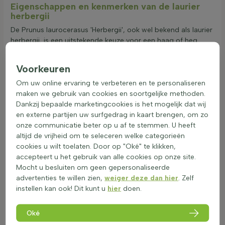
Eigenschappen en kenmerken van de laurier
herbergii
De Prunus laurocerasus 'Herbergii', ook wel bekend als laurier
herbergii, is een uitstekende keuze voor een haag of heg.
Deze plant is bladhoudend, wat betekent dat hij het hele jaar
door zijn groene bladeren behoudt. De bladeren zijn
Voorkeuren
donkergroen en glanzend, wat zorgt voor een aantrekkelijke
uitstraling in de tuin. De laurier herbergii kan goed groeien op
Om uw online ervaring te verbeteren en te personaliseren
verschillende standplaatsen, zoals schaduw, halfschaduw en
maken we gebruik van cookies en soortgelijke methoden.
zon, waardoor hij veelzijdig inzetbaar is. Met een
Dankzij bepaalde marketingcookies is het mogelijk dat wij
groeisnelheid van 30 tot 50 centimeter per jaar, groeit de
en externe partijen uw surfgedrag in kaart brengen, om zo
laurier herbergii relatief snel. Dit maakt hem ideaal voor het
onze communicatie beter op u af te stemmen. U heeft
snel creëren van een zichtdichte haag. De volwassen hoogte
altijd de vrijheid om te seleceren welke categorieën
van de plant is afhankelijk van hoe vaak en hoe goed hij wordt
cookies u wilt toelaten. Door op "Oké" te klikken,
gesnoeid. Door regelmatig te snoeien, kan de gewenste
accepteert u het gebruik van alle cookies op onze site.
hoogte en breedte eenvoudig worden behouden. De
Mocht u besluiten om geen gepersonaliseerde
opgaande groeiwijze en dichte vertakking zorgen ervoor dat
advertenties te willen zien,
weiger deze dan hier
. Zelf
de haag snel zichtdicht wordt, wat privacy biedt in de tuin. De
instellen kan ook! Dit kunt u
hier
doen.
laurier herbergii is een winterharde plant, wat betekent dat hij
goed bestand is tegen koude temperaturen. Dit maakt hem
Oké
geschikt voor gebruik in verschillende klimaten. Voor meer