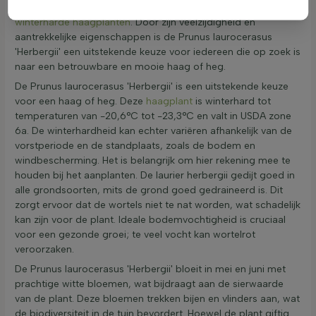
informatie over winterharde haagplanten, bekijk de
winterharde haagplanten
. Door zijn veelzijdigheid en
aantrekkelijke eigenschappen is de Prunus laurocerasus
'Herbergii' een uitstekende keuze voor iedereen die op zoek is
naar een betrouwbare en mooie haag of heg.
De Prunus laurocerasus 'Herbergii' is een uitstekende keuze
voor een haag of heg. Deze
haagplant
is winterhard tot
temperaturen van -20,6°C tot -23,3°C en valt in USDA zone
6a. De winterhardheid kan echter variëren afhankelijk van de
vorstperiode en de standplaats, zoals de bodem en
windbescherming. Het is belangrijk om hier rekening mee te
houden bij het aanplanten. De laurier herbergii gedijt goed in
alle grondsoorten, mits de grond goed gedraineerd is. Dit
zorgt ervoor dat de wortels niet te nat worden, wat schadelijk
kan zijn voor de plant. Ideale bodemvochtigheid is cruciaal
voor een gezonde groei; te veel vocht kan wortelrot
veroorzaken.
De Prunus laurocerasus 'Herbergii' bloeit in mei en juni met
prachtige witte bloemen, wat bijdraagt aan de sierwaarde
van de plant. Deze bloemen trekken bijen en vlinders aan, wat
de biodiversiteit in de tuin bevordert. Hoewel de plant giftig