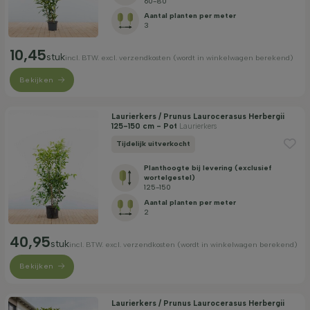
60-80
Aantal planten per meter
3
10,45
stuk
incl. BTW. excl. verzendkosten (wordt in winkelwagen berekend)
Bekijken
Laurierkers / Prunus Laurocerasus Herbergii
125-150 cm - Pot
Laurierkers
Tijdelijk uitverkocht
Planthoogte bij levering (exclusief
wortelgestel)
125-150
Aantal planten per meter
2
40,95
stuk
incl. BTW. excl. verzendkosten (wordt in winkelwagen berekend)
Bekijken
Laurierkers / Prunus Laurocerasus Herbergii