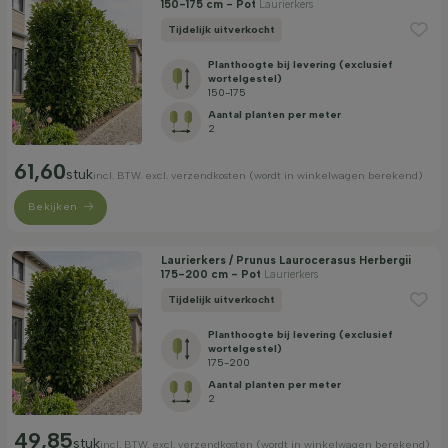
150-175 cm - Pot
Laurierkers
Tijdelijk uitverkocht
Planthoogte bij levering (exclusief
wortelgestel)
150-175
Aantal planten per meter
2
61,60
stuk
incl. BTW. excl. verzendkosten (wordt in winkelwagen berekend)
Bekijken
Laurierkers / Prunus Laurocerasus Herbergii
175-200 cm - Pot
Laurierkers
Tijdelijk uitverkocht
Planthoogte bij levering (exclusief
wortelgestel)
175-200
Aantal planten per meter
2
49,85
stuk
incl. BTW. excl. verzendkosten (wordt in winkelwagen berekend)