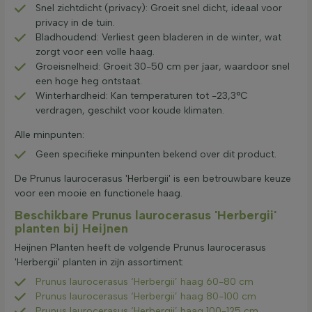
Snel zichtdicht (privacy): Groeit snel dicht, ideaal voor
privacy in de tuin.
Bladhoudend: Verliest geen bladeren in de winter, wat
zorgt voor een volle haag.
Groeisnelheid: Groeit 30-50 cm per jaar, waardoor snel
een hoge heg ontstaat.
Winterhardheid: Kan temperaturen tot -23,3°C
verdragen, geschikt voor koude klimaten.
Alle minpunten:
Geen specifieke minpunten bekend over dit product.
De Prunus laurocerasus 'Herbergii' is een betrouwbare keuze
voor een mooie en functionele haag.
Beschikbare Prunus laurocerasus 'Herbergii'
planten bij Heijnen
Heijnen Planten heeft de volgende Prunus laurocerasus
'Herbergii' planten in zijn assortiment:
Prunus laurocerasus ‘Herbergii’ haag 60-80 cm
Prunus laurocerasus ‘Herbergii’ haag 80-100 cm
Prunus laurocerasus ‘Herbergii’ haag 100-125 cm