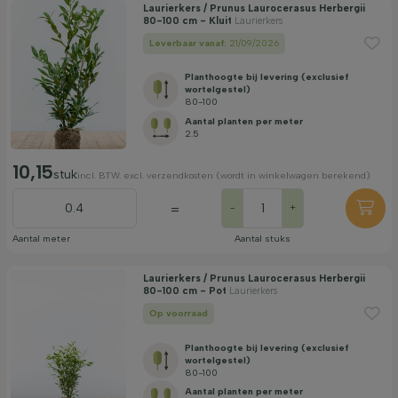
Laurierkers / Prunus Laurocerasus Herbergii
80-100 cm - Kluit
Laurierkers
Leverbaar vanaf:
21/09/2026
Planthoogte bij levering (exclusief
wortelgestel)
80-100
Aantal planten per meter
2.5
10,15
stuk
incl. BTW. excl. verzendkosten (wordt in winkelwagen berekend)
=
-
+
Aantal meter
Aantal stuks
Laurierkers / Prunus Laurocerasus Herbergii
80-100 cm - Pot
Laurierkers
Op voorraad
Planthoogte bij levering (exclusief
wortelgestel)
80-100
Aantal planten per meter