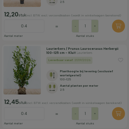
2.5
12,20
stuk
incl. BTW. excl. verzendkosten (wordt in winkelwagen berekend)
=
-
+
Aantal meter
Aantal stuks
Laurierkers / Prunus Laurocerasus Herbergii
100-125 cm - Kluit
Laurierkers
Leverbaar vanaf:
21/09/2026
Planthoogte bij levering (exclusief
wortelgestel)
100-125
Aantal planten per meter
2.5
12,45
stuk
incl. BTW. excl. verzendkosten (wordt in winkelwagen berekend)
=
-
+
Aantal meter
Aantal stuks