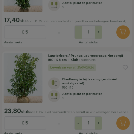
Aantal planten per meter
2
17,40
stuk
incl. BTW. excl. verzendkosten (wordt in winkelwagen berekend)
=
-
+
Aantal meter
Aantal stuks
Laurierkers / Prunus Laurocerasus Herbergii
150-175 cm - Kluit
Laurierkers
Leverbaar vanaf:
21/09/2026
Planthoogte bij levering (exclusief
wortelgestel)
150-175
Aantal planten per meter
2
23,80
stuk
incl. BTW. excl. verzendkosten (wordt in winkelwagen berekend)
=
-
+
Aantal meter
Aantal stuks