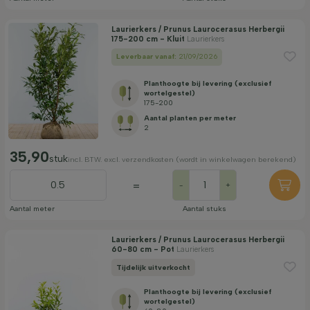
Laurierkers / Prunus Laurocerasus Herbergii
175-200 cm - Kluit
Laurierkers
Leverbaar vanaf:
21/09/2026
Planthoogte bij levering (exclusief
wortelgestel)
175-200
Aantal planten per meter
2
35,90
stuk
incl. BTW. excl. verzendkosten (wordt in winkelwagen berekend)
=
-
+
Aantal meter
Aantal stuks
Laurierkers / Prunus Laurocerasus Herbergii
60-80 cm - Pot
Laurierkers
Tijdelijk uitverkocht
Planthoogte bij levering (exclusief
wortelgestel)