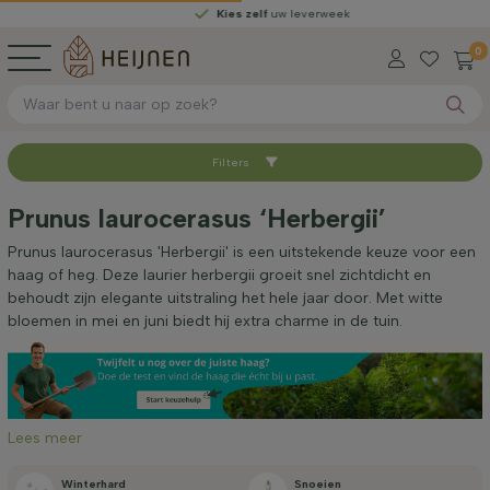
Kies zelf
uw leverweek
0
Filters
Sorteer op
Prunus laurocerasus ‘Herbergii’
Beschikbaar
Prunus laurocerasus 'Herbergii' is een uitstekende keuze voor een
haag of heg. Deze laurier herbergii groeit snel zichtdicht en
behoudt zijn elegante uitstraling het hele jaar door. Met witte
Worteltype
bloemen in mei en juni biedt hij extra charme in de tuin.
Hoogte bij levering (cm)
Lees meer
Breedte bij levering (cm)
Winterhard
Snoeien