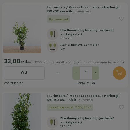
Laurierkers / Prunus Laurocerasus Herbergii
100-125 cm - Pot
Laurierkers
Op voorraad
Planthoogte bij levering (exclusief
wortelgestel)
100-125
Aantal planten per meter
2.5
33,00
stuk
incl. BTW. excl. verzendkosten (wordt in winkelwagen berekend)
=
-
+
Aantal meter
Aantal stuks
Laurierkers / Prunus Laurocerasus Herbergii
125-150 cm - Kluit
Laurierkers
Leverbaar vanaf:
21/09/2026
Planthoogte bij levering (exclusief
wortelgestel)
125-150