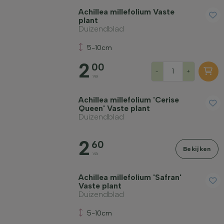
Achillea millefolium Vaste
plant
Duizendblad
5-10cm
2
00
-
+
va
Achillea millefolium 'Cerise
Queen' Vaste plant
Duizendblad
2
60
Bekijken
va
Achillea millefolium 'Safran'
Vaste plant
Duizendblad
5-10cm