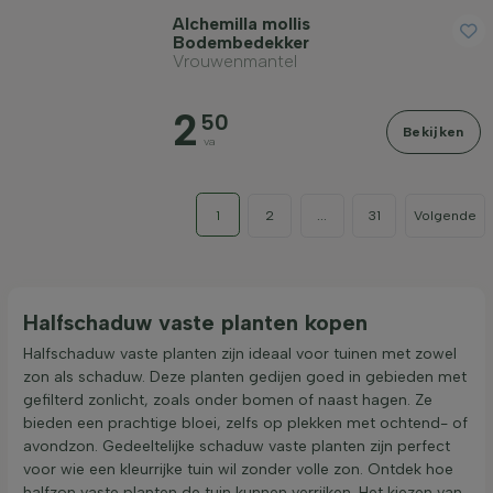
Alchemilla mollis
Bodembedekker
Vrouwenmantel
2
50
Bekijken
va
1
2
...
31
Volgende
Halfschaduw vaste planten kopen
Halfschaduw vaste planten zijn ideaal voor tuinen met zowel
zon als schaduw. Deze planten gedijen goed in gebieden met
gefilterd zonlicht, zoals onder bomen of naast hagen. Ze
bieden een prachtige bloei, zelfs op plekken met ochtend- of
avondzon. Gedeeltelijke schaduw vaste planten zijn perfect
voor wie een kleurrijke tuin wil zonder volle zon. Ontdek hoe
halfzon vaste planten de tuin kunnen verrijken. Het kiezen van