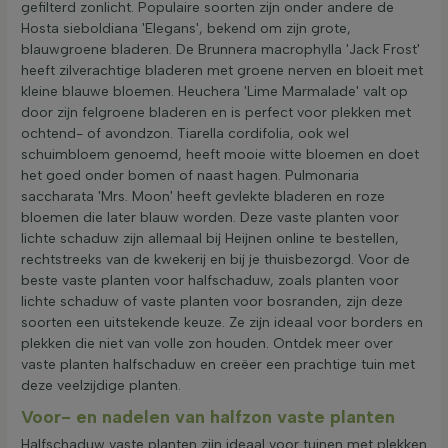
gefilterd zonlicht. Populaire soorten zijn onder andere de
Hosta sieboldiana 'Elegans', bekend om zijn grote,
blauwgroene bladeren. De Brunnera macrophylla 'Jack Frost'
heeft zilverachtige bladeren met groene nerven en bloeit met
kleine blauwe bloemen. Heuchera 'Lime Marmalade' valt op
door zijn felgroene bladeren en is perfect voor plekken met
ochtend- of avondzon. Tiarella cordifolia, ook wel
schuimbloem genoemd, heeft mooie witte bloemen en doet
het goed onder bomen of naast hagen. Pulmonaria
saccharata 'Mrs. Moon' heeft gevlekte bladeren en roze
bloemen die later blauw worden. Deze vaste planten voor
lichte schaduw zijn allemaal bij Heijnen online te bestellen,
rechtstreeks van de kwekerij en bij je thuisbezorgd. Voor de
beste vaste planten voor halfschaduw, zoals planten voor
lichte schaduw of vaste planten voor bosranden, zijn deze
soorten een uitstekende keuze. Ze zijn ideaal voor borders en
plekken die niet van volle zon houden. Ontdek meer over
vaste planten halfschaduw en creëer een prachtige tuin met
deze veelzijdige planten.
Voor- en nadelen van halfzon vaste planten
Halfschaduw vaste planten zijn ideaal voor tuinen met plekken