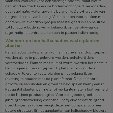
vaak een voorkeur voor een vochtige bodem, maar niet te
nat. Wind en zon kunnen de bodemvochtigheid beïnvloeden,
dus regelmatig water geven is belangrijk. De pH-waarde van
de grond is ook van belang. Vaste planten voor plekken met
ochtend- of avondzon gedijen meestal goed in een neutrale
tot licht zure bodem. Het is belangrijk om de pH-waarde
regelmatig te controleren en aan te passen indien nodig.
Wanneer en hoe halfschaduw vaste planten
planten
Halfschaduw vaste planten kunnen het hele jaar door geplant
worden als ze in pot geleverd worden, behalve tijdens
vorstperiodes. Planten met kluit of wortel worden het beste in
het voorjaar of najaar geplant. Bij het planten van deze
schaduw-tolerante vaste planten is het belangrijk om
rekening te houden met de plantafstand. De plantsoort,
grootte bij aanplanten en groeisnelheid spelen hierbij een rol.
Het aantal planten per meter of vierkante meter staat vermeld
op de Heijnen productpagina. Voor een goede groei is de
juiste grondbewerking essentieel. Zorg ervoor dat de grond
goed losgemaakt is en verrijk deze met compost voor een
betere structuur. Bij het aanplanten van halfschaduw bloeiers