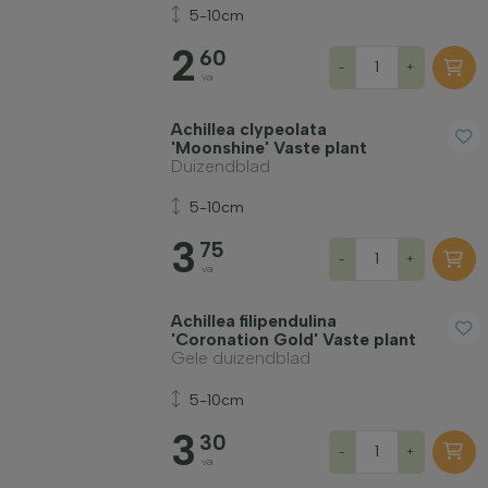
5-10cm
2
60
-
+
va
Winterhardheid
Achillea clypeolata
'Moonshine' Vaste plant
Duizendblad
Bladhoudend
5-10cm
3
Geurend
75
-
+
va
Vruchtdragend
Achillea filipendulina
'Coronation Gold' Vaste plant
Gele duizendblad
Grondsoort
5-10cm
3
30
Filter toepassen
-
+
va