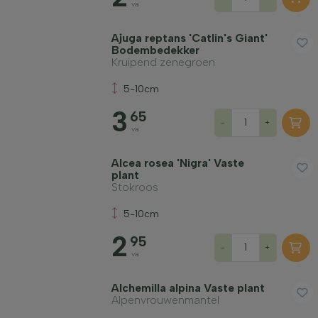
va
Ajuga reptans 'Catlin's Giant'
Bodembedekker
Kruipend zenegroen
5-10cm
3
65
-
+
va
Alcea rosea 'Nigra' Vaste
plant
Stokroos
5-10cm
2
95
-
+
va
Alchemilla alpina Vaste plant
Alpenvrouwenmantel