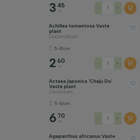
3
45
-
+
va
Achillea tomentosa Vaste
plant
Duizendblad
5-10cm
2
60
-
+
va
Actaea japonica 'Cheju Do'
Vaste plant
Zilverkaars
5-10cm
6
70
-
+
va
Agapanthus africanus Vaste