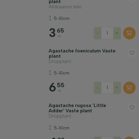
plant
Afrikaanse lelie
5-10cm
3
65
-
+
va
Agastache foeniculum Vaste
plant
Dropplant
5-10cm
6
55
-
+
va
Agastache rugosa 'Little
Adder' Vaste plant
Dropplant
5-10cm