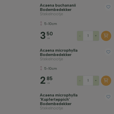
Acaena buchananii
Standplaats
Bodembedekker
Stekelnootje
Groeivorm
5-10cm
3
50
-
+
Toepassing
va
Acaena microphylla
Bloeikleur
Bodembedekker
Stekelnootje
5-10cm
Bloeimaand
2
85
-
+
va
Bladkleur
Acaena microphylla
'Kupferteppich'
Prijs
Bodembedekker
Stekelnootje