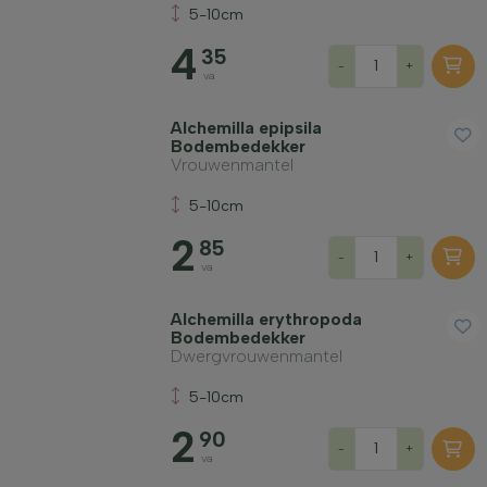
5-10cm
4
35
-
+
va
Alchemilla epipsila
Bodembedekker
Vrouwenmantel
5-10cm
2
85
-
+
va
Alchemilla erythropoda
Bodembedekker
Dwergvrouwenmantel
5-10cm
2
90
-
+
va