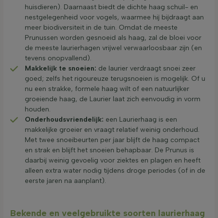
huisdieren). Daarnaast biedt de dichte haag schuil- en
nestgelegenheid voor vogels, waarmee hij bijdraagt aan
meer biodiversiteit in de tuin. Omdat de meeste
Prunussen worden gesnoeid als haag, zal de bloei voor
de meeste laurierhagen vrijwel verwaarloosbaar zijn (en
tevens onopvallend).
Makkelijk te snoeien:
de laurier verdraagt snoei zeer
goed; zelfs het rigoureuze terugsnoeien is mogelijk. Of u
nu een strakke, formele haag wilt of een natuurlijker
groeiende haag, de Laurier laat zich eenvoudig in vorm
houden.
Onderhoudsvriendelijk:
een Laurierhaag is een
makkelijke groeier en vraagt relatief weinig onderhoud.
Met twee snoeibeurten per jaar blijft de haag compact
en strak en blijft het snoeien behapbaar. De Prunus is
daarbij weinig gevoelig voor ziektes en plagen en heeft
alleen extra water nodig tijdens droge periodes (of in de
eerste jaren na aanplant).
Bekende en veelgebruikte soorten laurierhaag