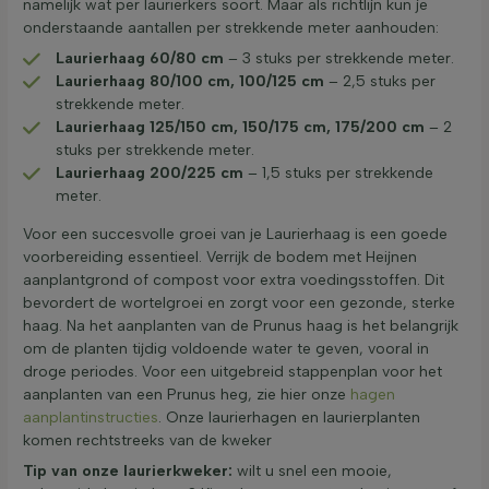
namelijk wat per laurierkers soort. Maar als richtlijn kun je
onderstaande aantallen per strekkende meter aanhouden:
Laurierhaag 60/80 cm
– 3 stuks per strekkende meter.
Laurierhaag 80/100 cm, 100/125 cm
– 2,5 stuks per
strekkende meter.
Laurierhaag 125/150 cm, 150/175 cm, 175/200 cm
– 2
stuks per strekkende meter.
Laurierhaag 200/225 cm
– 1,5 stuks per strekkende
meter.
Voor een succesvolle groei van je Laurierhaag is een goede
voorbereiding essentieel. Verrijk de bodem met Heijnen
aanplantgrond of compost voor extra voedingsstoffen. Dit
bevordert de wortelgroei en zorgt voor een gezonde, sterke
haag. Na het aanplanten van de Prunus haag is het belangrijk
om de planten tijdig voldoende water te geven, vooral in
droge periodes. Voor een uitgebreid stappenplan voor het
aanplanten van een Prunus heg, zie hier onze
hagen
aanplantinstructies
. Onze laurierhagen en laurierplanten
komen rechtstreeks van de kweker
Tip van onze laurierkweker:
wilt u snel een mooie,