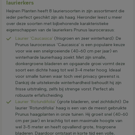
laurierkers
Heijnen Planten heeft 8 lauriersoorten in zijn assortiment die
ieder perfect geschikt zijn als haag. Hieronder leest u meer
over deze soorten met bijbehorende karakteristieke
eigenschappen van de laurierkers Prunus laurocerasus:
Laurier ‘Caucasica’
(frisgroen en zeer winterhard): De
Prunus laurocerasus ‘Caucasica’ is een populaire keuze
voor wie een snelgroeiende (40-60 cm per jaar) en
winterharde laurierhaag zoekt. Met zijn smalle,
donkergroene bladeren en opgaande groei vormt deze
soort een dichte haag tot wel 3-4 meter hoog. Ideaal
voor smalle tuinen waar toch veel privacy gewenst is.
Dankzij de uitstekende winterhardheid behoudt hij zijn
frisse uitstraling, zelfs bij strenge vorst. Perfect als
robuuste erfafscheiding.
Laurier ‘Rotundifolia’
(grote bladeren, snel zichtdicht): De
laurier ‘Rotundifolia’ haag is een van de meest gebruikte
Prunus haagplanten in onze tuinen. Hij groeit snel (40-60
cm per jaar) en krachtig tot een maximale hoogte van
wel 3-5 meter en heeft opvallend grote, frisgroene
bladeren. Daardoor ontstaat in korte tijd een volle,