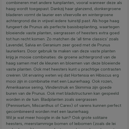
combineren met andere tuinplanten, vooral wanneer deze als
haag wordt toegepast. Dankzij haar glanzend, donkergroene
bladeren vormt de laurier een sfeervolle en wintergroene
achtergrond die in vrijwel iedere tuinstijl past. Als hoge haag
fungeert de Prunus als perfecte basisbeplanting, waartegen
bloeiende vaste planten, siergrassen of heesters extra goed
tot hun recht komen. Zo matchen de 'all time classics' zoals
Lavendel, Salvia en Geranium zeer goed met de Prunus
laurierkers. Door gebruik te maken van deze vaste planten
krijg je mooie combinaties: de groene achtergrond van de
haag samen met de kleuren en bloemen van deze bloeiende
vaste planten. Ook met heesters kunt u prachtige contrasten
creëren. Uit ervaring weten wij dat Hortensia en Hibiscus erg
mooi zijn in combinatie met een Laurierhaag. Ook rozen,
Amerikaanse sering, Vlinderstruik en Skimmia zijn goede
buren van de Prunus. Ook met bladstructuren kan gespeeld
worden in de tuin. Bladplanten zoals siergrassen
(Pennisetum, Miscanthus of Carex) of varens kunnen perfect
gecombineerd worden met een laurierhaag.
Wil je wat meer hoogte in de tuin? Ook grote solitaire
heesters, meerstammige bomen of leibomen (zoals de lei