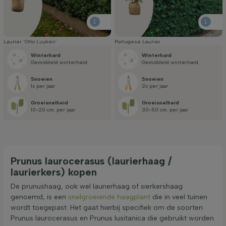
Laurier ‘Otto Luyken’
Portugese Laurier
Winterhard
Winterhard
Gemiddeld winterhard
Gemiddeld winterhard
Snoeien
Snoeien
1x per jaar
2x per jaar
Groei­snelheid
Groei­snelheid
10-20 cm. per jaar
30-50 cm. per jaar
Prunus laurocerasus (laurierhaag /
laurierkers) kopen
De prunushaag, ook wel laurierhaag of sierkershaag
genoemd, is een
snelgroeiende haagplant
die in veel tuinen
wordt toegepast. Het gaat hierbij specifiek om de soorten
Prunus laurocerasus en Prunus lusitanica die gebruikt worden