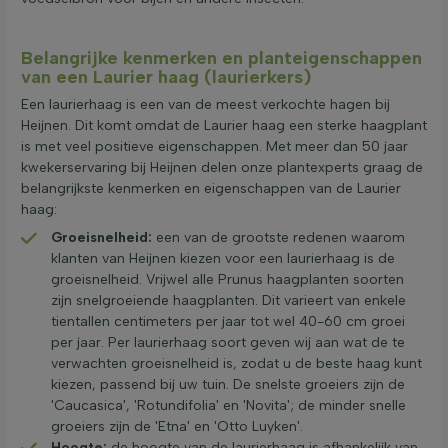
Belangrijke kenmerken en planteigenschappen
van een Laurier haag (laurierkers)
Een laurierhaag is een van de meest verkochte hagen bij
Heijnen. Dit komt omdat de Laurier haag een sterke haagplant
is met veel positieve eigenschappen. Met meer dan 50 jaar
kwekerservaring bij Heijnen delen onze plantexperts graag de
belangrijkste kenmerken en eigenschappen van de Laurier
haag:
Groeisnelheid:
een van de grootste redenen waarom
klanten van Heijnen kiezen voor een laurierhaag is de
groeisnelheid. Vrijwel alle Prunus haagplanten soorten
zijn snelgroeiende haagplanten. Dit varieert van enkele
tientallen centimeters per jaar tot wel 40-60 cm groei
per jaar. Per laurierhaag soort geven wij aan wat de te
verwachten groeisnelheid is, zodat u de beste haag kunt
kiezen, passend bij uw tuin. De snelste groeiers zijn de
'Caucasica', 'Rotundifolia' en 'Novita'; de minder snelle
groeiers zijn de 'Etna' en 'Otto Luyken'.
Hoogte:
de hoogte van de laurierhaag is afhankelijk van