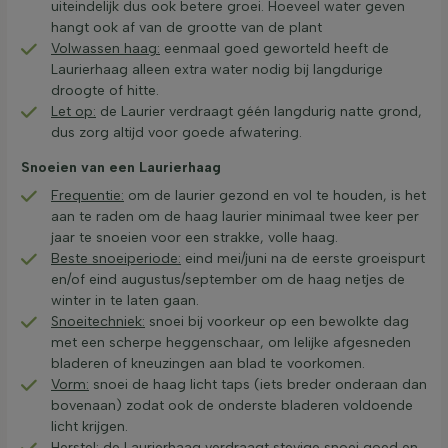
uiteindelijk dus ook betere groei. Hoeveel water geven
hangt ook af van de grootte van de plant
Volwassen haag:
eenmaal goed geworteld heeft de
Laurierhaag alleen extra water nodig bij langdurige
droogte of hitte.
Let op:
de Laurier verdraagt géén langdurig natte grond,
dus zorg altijd voor goede afwatering.
Snoeien van een Laurierhaag
Frequentie:
om de laurier gezond en vol te houden, is het
aan te raden om de haag laurier minimaal twee keer per
jaar te snoeien voor een strakke, volle haag.
Beste snoeiperiode:
eind mei/juni na de eerste groeispurt
en/of eind augustus/september om de haag netjes de
winter in te laten gaan.
Snoeitechniek:
snoei bij voorkeur op een bewolkte dag
met een scherpe heggenschaar, om lelijke afgesneden
bladeren of kneuzingen aan blad te voorkomen.
Vorm:
snoei de haag licht taps (iets breder onderaan dan
bovenaan) zodat ook de onderste bladeren voldoende
licht krijgen.
Herstel:
de Laurierhaag verdraagt stevige snoei goed en