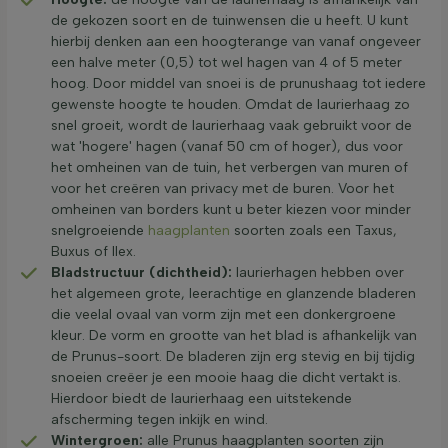
de gekozen soort en de tuinwensen die u heeft. U kunt
hierbij denken aan een hoogterange van vanaf ongeveer
een halve meter (0,5) tot wel hagen van 4 of 5 meter
hoog. Door middel van snoei is de prunushaag tot iedere
gewenste hoogte te houden. Omdat de laurierhaag zo
snel groeit, wordt de laurierhaag vaak gebruikt voor de
wat 'hogere' hagen (vanaf 50 cm of hoger), dus voor
het omheinen van de tuin, het verbergen van muren of
voor het creëren van privacy met de buren. Voor het
omheinen van borders kunt u beter kiezen voor minder
snelgroeiende
haagplanten
soorten zoals een Taxus,
Buxus of Ilex.
Bladstructuur (dichtheid):
laurierhagen hebben over
het algemeen grote, leerachtige en glanzende bladeren
die veelal ovaal van vorm zijn met een donkergroene
kleur. De vorm en grootte van het blad is afhankelijk van
de Prunus-soort. De bladeren zijn erg stevig en bij tijdig
snoeien creëer je een mooie haag die dicht vertakt is.
Hierdoor biedt de laurierhaag een uitstekende
afscherming tegen inkijk en wind.
Wintergroen:
alle Prunus haagplanten soorten zijn