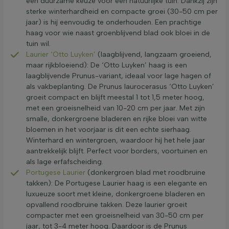
een duurzame keuze voor een natuurlijke tuin. Dankzij zijn
sterke winterhardheid en compacte groei (30-50 cm per
jaar) is hij eenvoudig te onderhouden. Een prachtige
haag voor wie naast groenblijvend blad ook bloei in de
tuin wil.
Laurier ‘Otto Luyken’
(laagblijvend, langzaam groeiend,
maar rijkbloeiend): De ‘Otto Luyken’ haag is een
laagblijvende Prunus-variant, ideaal voor lage hagen of
als vakbeplanting. De Prunus laurocerasus ‘Otto Luyken’
groeit compact en blijft meestal 1 tot 1,5 meter hoog,
met een groeisnelheid van 10-20 cm per jaar. Met zijn
smalle, donkergroene bladeren en rijke bloei van witte
bloemen in het voorjaar is dit een echte sierhaag.
Winterhard en wintergroen, waardoor hij het hele jaar
aantrekkelijk blijft. Perfect voor borders, voortuinen en
als lage erfafscheiding.
Portugese Laurier
(donkergroen blad met roodbruine
takken): De Portugese Laurier haag is een elegante en
luxueuze soort met kleine, donkergroene bladeren en
opvallend roodbruine takken. Deze laurier groeit
compacter met een groeisnelheid van 30-50 cm per
jaar, tot 3-4 meter hoog. Daardoor is de Prunus