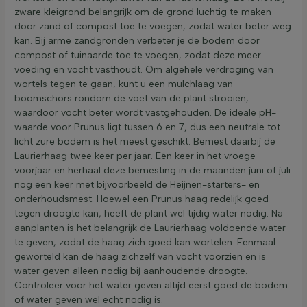
zware kleigrond belangrijk om de grond luchtig te maken
door zand of compost toe te voegen, zodat water beter weg
kan. Bij arme zandgronden verbeter je de bodem door
compost of tuinaarde toe te voegen, zodat deze meer
voeding en vocht vasthoudt. Om algehele verdroging van
wortels tegen te gaan, kunt u een mulchlaag van
boomschors rondom de voet van de plant strooien,
waardoor vocht beter wordt vastgehouden. De ideale pH-
waarde voor Prunus ligt tussen 6 en 7, dus een neutrale tot
licht zure bodem is het meest geschikt. Bemest daarbij de
Laurierhaag twee keer per jaar. Eén keer in het vroege
voorjaar en herhaal deze bemesting in de maanden juni of juli
nog een keer met bijvoorbeeld de Heijnen-starters- en
onderhoudsmest. Hoewel een Prunus haag redelijk goed
tegen droogte kan, heeft de plant wel tijdig water nodig. Na
aanplanten is het belangrijk de Laurierhaag voldoende water
te geven, zodat de haag zich goed kan wortelen. Eenmaal
geworteld kan de haag zichzelf van vocht voorzien en is
water geven alleen nodig bij aanhoudende droogte.
Controleer voor het water geven altijd eerst goed de bodem
of water geven wel echt nodig is.