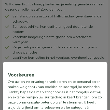
Wilt u een Prunus haag planten en jarenlang genieten van een
gezonde, volle haag? Zorg dan voor:
Een standplaats in zon of halfschaduw (eventueel in de
schaduw).
Een voedselrijke, humusrijke en goed doorlatende
bodem.
Voorkom langdurige natte grond om wortelrot te
vermijden.
Regelmatig water geven in de eerste jaren en tijdens
droge periodes.
Jaarlijkse bemesting in het voorjaar, eventueel aangevuld
in de zomer.
Een mulchlaag van boomschors ter bescherming van
verdroging van de wortels
Voorkeuren
Tip van onze plantexperts:
gebruik bij aanplant
Heijnen
Om uw online ervaring te verbeteren en te personaliseren
aanplantgrond
, zodat de laurier direct een goede start maakt
maken we gebruik van cookies en soortgelijke methoden.
en snel een dicht wortelgestel ontwikkelt.
Dankzij bepaalde marketingcookies is het mogelijk dat wij
en externe partijen uw surfgedrag in kaart brengen, om zo
onze communicatie beter op u af te stemmen. U heeft
Laurierhaag planten: het aanplanten van een
altijd de vrijheid om te seleceren welke categorieën