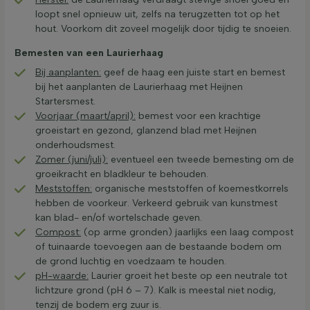
loopt snel opnieuw uit, zelfs na terugzetten tot op het
hout. Voorkom dit zoveel mogelijk door tijdig te snoeien.
Bemesten van een Laurierhaag
Bij aanplanten:
geef de haag een juiste start en bemest
bij het aanplanten de Laurierhaag met Heijnen
Startersmest.
Voorjaar (maart/april):
bemest voor een krachtige
groeistart en gezond, glanzend blad met Heijnen
onderhoudsmest.
Zomer (juni/juli):
eventueel een tweede bemesting om de
groeikracht en bladkleur te behouden.
Meststoffen:
organische meststoffen of koemestkorrels
hebben de voorkeur. Verkeerd gebruik van kunstmest
kan blad- en/of wortelschade geven.
Compost:
(op arme gronden) jaarlijks een laag compost
of tuinaarde toevoegen aan de bestaande bodem om
de grond luchtig en voedzaam te houden.
pH-waarde:
Laurier groeit het beste op een neutrale tot
lichtzure grond (pH 6 – 7). Kalk is meestal niet nodig,
tenzij de bodem erg zuur is.