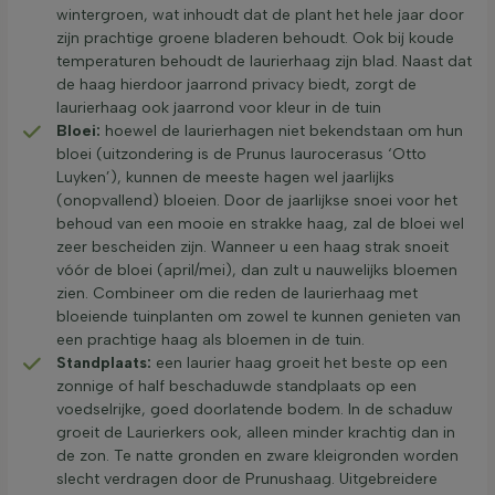
wintergroen, wat inhoudt dat de plant het hele jaar door
zijn prachtige groene bladeren behoudt. Ook bij koude
temperaturen behoudt de laurierhaag zijn blad. Naast dat
de haag hierdoor jaarrond privacy biedt, zorgt de
laurierhaag ook jaarrond voor kleur in de tuin
Bloei:
hoewel de laurierhagen niet bekendstaan om hun
bloei (uitzondering is de Prunus laurocerasus ‘Otto
Luyken’), kunnen de meeste hagen wel jaarlijks
(onopvallend) bloeien. Door de jaarlijkse snoei voor het
behoud van een mooie en strakke haag, zal de bloei wel
zeer bescheiden zijn. Wanneer u een haag strak snoeit
vóór de bloei (april/mei), dan zult u nauwelijks bloemen
zien. Combineer om die reden de laurierhaag met
bloeiende tuinplanten om zowel te kunnen genieten van
een prachtige haag als bloemen in de tuin.
Standplaats:
een laurier haag groeit het beste op een
zonnige of half beschaduwde standplaats op een
voedselrijke, goed doorlatende bodem. In de schaduw
groeit de Laurierkers ook, alleen minder krachtig dan in
de zon. Te natte gronden en zware kleigronden worden
slecht verdragen door de Prunushaag. Uitgebreidere