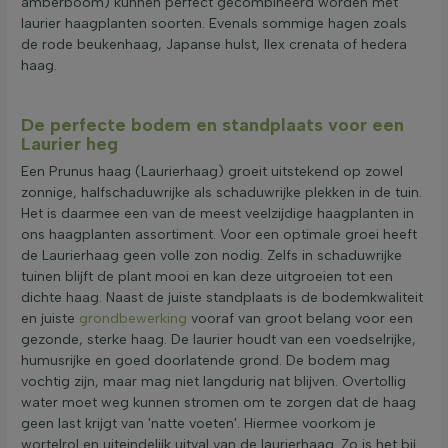
amberboom) kunnen perfect gecombineerd worden met
laurier haagplanten soorten. Evenals sommige hagen zoals
de rode beukenhaag, Japanse hulst, Ilex crenata of hedera
haag.
De perfecte bodem en standplaats voor een
Laurier heg
Een Prunus haag (Laurierhaag) groeit uitstekend op zowel
zonnige, halfschaduwrijke als schaduwrijke plekken in de tuin.
Het is daarmee een van de meest veelzijdige haagplanten in
ons haagplanten assortiment. Voor een optimale groei heeft
de Laurierhaag geen volle zon nodig. Zelfs in schaduwrijke
tuinen blijft de plant mooi en kan deze uitgroeien tot een
dichte haag. Naast de juiste standplaats is de bodemkwaliteit
en juiste
grondbewerking
vooraf van groot belang voor een
gezonde, sterke haag. De laurier houdt van een voedselrijke,
humusrijke en goed doorlatende grond. De bodem mag
vochtig zijn, maar mag niet langdurig nat blijven. Overtollig
water moet weg kunnen stromen om te zorgen dat de haag
geen last krijgt van 'natte voeten'. Hiermee voorkom je
wortelrol en uiteindelijk uitval van de laurierhaag. Zo is het bij