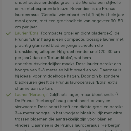
onderhoudsvriendelijke groei is de Genolia een stijlvolle
en ruimtebesparende keuze. Bovendien is de Prunus
laurocerasus ‘Genolia’ winterhard en blijft hij het hele jaar
mooi groen, met een groeisnelheid van ongeveer 30-50
cm per jaar.
Laurier ‘Etna’
(compacte groei en dicht bladerdek): de
Prunus ‘Etna’ haag is een compacte, bossige laurier met
prachtig glanzend blad en jonge scheuten die
bronskleurig uitlopen. Hij groeit minder snel (20-30 cm
per jaar) dan de 'Rotundifolia', wat hem
onderhoudsvriendelijker maakt. Deze laurier bereikt een
hoogte van 2-3 meter en blijft breed en vol. Daarmee is
hij ideaal voor middelhoge hagen. Door zijn bijzondere
bladkleuren geeft de Prunus laurocerasus ‘Etna’ extra
charme aan de tuin.
Laurier ‘Herbergii’
(blijft iets lager, maar bloeit sneller):
De Prunus ‘Herbergii’ haag combineert privacy en
sierwaarde. Deze soort heeft een dichte groei en bereikt
3-4 meter hoogte. In het voorjaar bloeit hij rijk met witte
trossen bloemen die aantrekkelijk zijn voor bijen en
vlinders. Daarmee is de Prunus laurocerasus ‘Herbergii’