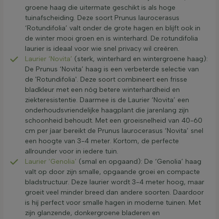
groene haag die uitermate geschikt is als hoge
tuinafscheiding. Deze soort Prunus laurocerasus
‘Rotundifolia’ valt onder de grote hagen en blijft ook in
de winter mooi groen en is winterhard. De rotundifolia
laurier is ideaal voor wie snel privacy wil creëren.
Laurier ‘Novita’
(sterk, winterhard en wintergroene haag):
De Prunus ‘Novita’ haag is een verbeterde selectie van
de 'Rotundifolia'. Deze soort combineert een frisse
bladkleur met een nóg betere winterhardheid en
ziekteresistentie. Daarmee is de Laurier ‘Novita’ een
onderhoudsvriendelijke haagplant die jarenlang zijn
schoonheid behoudt. Met een groeisnelheid van 40-60
cm per jaar bereikt de Prunus laurocerasus ‘Novita’ snel
een hoogte van 3-4 meter. Kortom, de perfecte
allrounder voor in iedere tuin.
Laurier ‘Genolia’
(smal en opgaand): De ‘Genolia’ haag
valt op door zijn smalle, opgaande groei en compacte
bladstructuur. Deze laurier wordt 3-4 meter hoog, maar
groeit veel minder breed dan andere soorten. Daardoor
is hij perfect voor smalle hagen in moderne tuinen. Met
zijn glanzende, donkergroene bladeren en