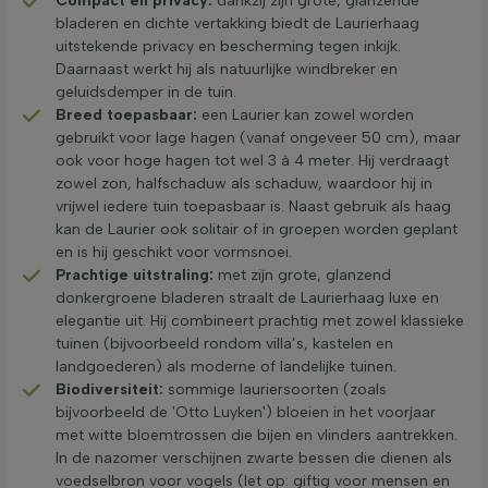
Compact en privacy:
dankzij zijn grote, glanzende
bladeren en dichte vertakking biedt de Laurierhaag
uitstekende privacy en bescherming tegen inkijk.
Daarnaast werkt hij als natuurlijke windbreker en
geluidsdemper in de tuin.
Breed toepasbaar:
een Laurier kan zowel worden
gebruikt voor lage hagen (vanaf ongeveer 50 cm), maar
ook voor hoge hagen tot wel 3 à 4 meter. Hij verdraagt
zowel zon, halfschaduw als schaduw, waardoor hij in
vrijwel iedere tuin toepasbaar is. Naast gebruik als haag
kan de Laurier ook solitair of in groepen worden geplant
en is hij geschikt voor vormsnoei.
Prachtige uitstraling:
met zijn grote, glanzend
donkergroene bladeren straalt de Laurierhaag luxe en
elegantie uit. Hij combineert prachtig met zowel klassieke
tuinen (bijvoorbeeld rondom villa’s, kastelen en
landgoederen) als moderne of landelijke tuinen.
Biodiversiteit:
sommige lauriersoorten (zoals
bijvoorbeeld de 'Otto Luyken') bloeien in het voorjaar
met witte bloemtrossen die bijen en vlinders aantrekken.
In de nazomer verschijnen zwarte bessen die dienen als
voedselbron voor vogels (let op: giftig voor mensen en