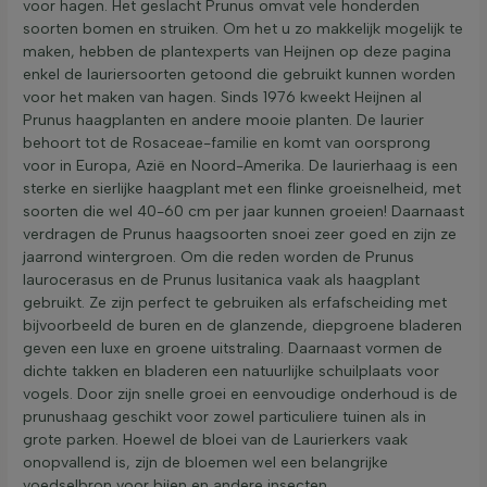
voor hagen. Het geslacht Prunus omvat vele honderden
soorten bomen en struiken. Om het u zo makkelijk mogelijk te
maken, hebben de plantexperts van Heijnen op deze pagina
enkel de lauriersoorten getoond die gebruikt kunnen worden
voor het maken van hagen. Sinds 1976 kweekt Heijnen al
Prunus haagplanten en andere mooie planten. De laurier
behoort tot de Rosaceae-familie en komt van oorsprong
voor in Europa, Azië en Noord-Amerika. De laurierhaag is een
sterke en sierlijke haagplant met een flinke groeisnelheid, met
soorten die wel 40-60 cm per jaar kunnen groeien! Daarnaast
verdragen de Prunus haagsoorten snoei zeer goed en zijn ze
jaarrond wintergroen. Om die reden worden de Prunus
laurocerasus en de Prunus lusitanica vaak als haagplant
gebruikt. Ze zijn perfect te gebruiken als erfafscheiding met
bijvoorbeeld de buren en de glanzende, diepgroene bladeren
geven een luxe en groene uitstraling. Daarnaast vormen de
dichte takken en bladeren een natuurlijke schuilplaats voor
vogels. Door zijn snelle groei en eenvoudige onderhoud is de
prunushaag geschikt voor zowel particuliere tuinen als in
grote parken. Hoewel de bloei van de Laurierkers vaak
onopvallend is, zijn de bloemen wel een belangrijke
voedselbron voor bijen en andere insecten.