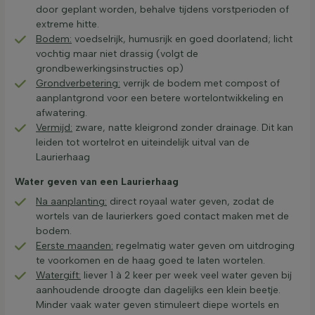
door geplant worden, behalve tijdens vorstperioden of
extreme hitte.
Bodem:
voedselrijk, humusrijk en goed doorlatend; licht
vochtig maar niet drassig (volgt de
grondbewerkingsinstructies op)
Grondverbetering:
verrijk de bodem met compost of
aanplantgrond voor een betere wortelontwikkeling en
afwatering.
Vermijd:
zware, natte kleigrond zonder drainage. Dit kan
leiden tot wortelrot en uiteindelijk uitval van de
Laurierhaag
Water geven van een Laurierhaag
Na aanplanting:
direct royaal water geven, zodat de
wortels van de laurierkers goed contact maken met de
bodem.
Eerste maanden:
regelmatig water geven om uitdroging
te voorkomen en de haag goed te laten wortelen.
Watergift:
liever 1 à 2 keer per week veel water geven bij
aanhoudende droogte dan dagelijks een klein beetje.
Minder vaak water geven stimuleert diepe wortels en