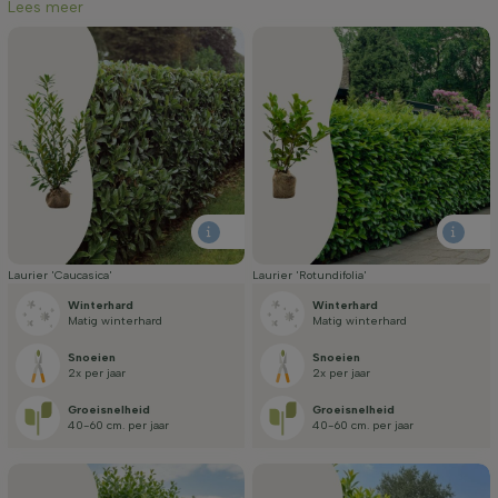
Lees meer
Laurier 'Caucasica'
Laurier 'Rotundifolia'
Winterhard
Winterhard
Matig winterhard
Matig winterhard
Snoeien
Snoeien
2x per jaar
2x per jaar
Groei­snelheid
Groei­snelheid
40-60 cm. per jaar
40-60 cm. per jaar