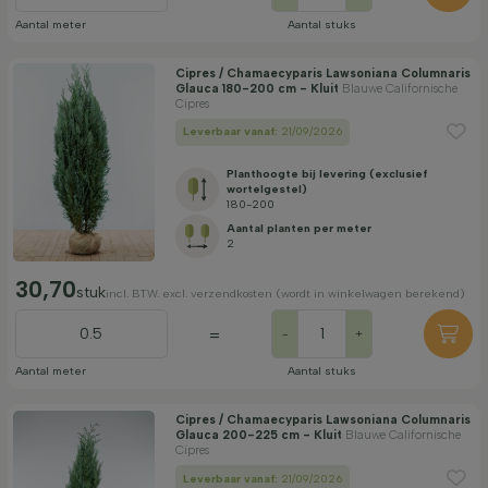
Aantal meter
Aantal stuks
Cipres / Chamaecyparis Lawsoniana Columnaris
Glauca 180-200 cm - Kluit
Blauwe Californische
Cipres
Leverbaar vanaf:
21/09/2026
Planthoogte bij levering (exclusief
wortelgestel)
180-200
Aantal planten per meter
2
30,70
stuk
incl. BTW. excl. verzendkosten (wordt in winkelwagen berekend)
=
-
+
Aantal meter
Aantal stuks
Cipres / Chamaecyparis Lawsoniana Columnaris
Glauca 200-225 cm - Kluit
Blauwe Californische
Cipres
Leverbaar vanaf:
21/09/2026