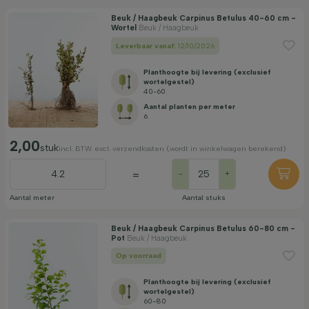
Volwassen hoogte (cm)
Beuk / Haagbeuk Carpinus Betulus 40-60 cm -
Wortel
Beuk / Haagbeuk
Leverbaar vanaf:
12/10/2026
Geslacht
Planthoogte bij levering (exclusief
wortelgestel)
40-60
Standplaats
Aantal planten per meter
6
2,00
Groeivorm
stuk
incl. BTW. excl. verzendkosten (wordt in winkelwagen berekend)
=
-
+
Toepassing
Aantal meter
Aantal stuks
Beuk / Haagbeuk Carpinus Betulus 60-80 cm -
Bloeikleur
Pot
Beuk / Haagbeuk
Op voorraad
Bloeimaand
Planthoogte bij levering (exclusief
wortelgestel)
60-80