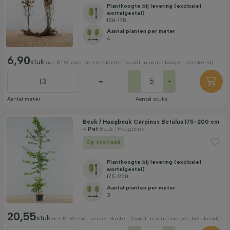
Planthoogte bij levering (exclusief
wortelgestel)
150-175
Aantal planten per meter
4
6,90
stuk
incl. BTW. excl. verzendkosten (wordt in winkelwagen berekend)
=
-
+
Aantal meter
Aantal stuks
Beuk / Haagbeuk Carpinus Betulus 175-200 cm
- Pot
Beuk / Haagbeuk
Op voorraad
Planthoogte bij levering (exclusief
wortelgestel)
175-200
Aantal planten per meter
3
20,55
stuk
incl. BTW. excl. verzendkosten (wordt in winkelwagen berekend)