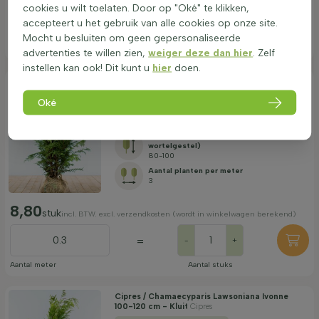
cookies u wilt toelaten. Door op "Oké" te klikken,
accepteert u het gebruik van alle cookies op onze site.
=
-
+
Mocht u besluiten om geen gepersonaliseerde
Aantal meter
Aantal stuks
advertenties te willen zien,
weiger deze dan hier
. Zelf
instellen kan ook! Dit kunt u
hier
doen.
Cipres / Chamaecyparis Lawsoniana Ivonne 80-
100 cm - Kluit
Cipres
Oké
Leverbaar vanaf:
21/09/2026
Planthoogte bij levering (exclusief
wortelgestel)
80-100
Aantal planten per meter
3
8,80
stuk
incl. BTW. excl. verzendkosten (wordt in winkelwagen berekend)
=
-
+
Aantal meter
Aantal stuks
Cipres / Chamaecyparis Lawsoniana Ivonne
100-120 cm - Kluit
Cipres