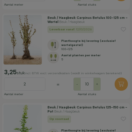
Aantal meter
Aantal stuks
Beuk / Haagbeuk Carpinus Betulus 100-125 cm -
Wortel
Beuk / Haagbeuk
Leverbaar vanaf:
12/10/2026
Planthoogte bij levering (exclusief
wortelgestel)
100-125
Aantal planten per meter
5
3,25
stuk
incl. BTW. excl. verzendkosten (wordt in winkelwagen berekend)
=
-
+
Aantal meter
Aantal stuks
Beuk / Haagbeuk Carpinus Betulus 125-150 cm -
Pot
Beuk / Haagbeuk
Op voorraad
Planthoogte bij levering (exclusief