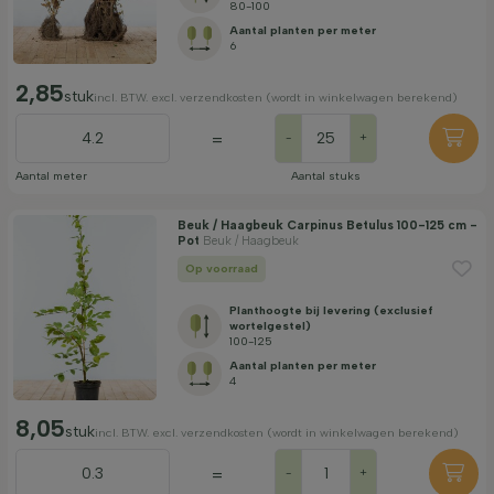
80-100
Aantal planten per meter
6
2,85
stuk
incl. BTW. excl. verzendkosten (wordt in winkelwagen berekend)
=
-
+
Aantal meter
Aantal stuks
Beuk / Haagbeuk Carpinus Betulus 100-125 cm -
Pot
Beuk / Haagbeuk
Op voorraad
Planthoogte bij levering (exclusief
wortelgestel)
100-125
Aantal planten per meter
4
8,05
stuk
incl. BTW. excl. verzendkosten (wordt in winkelwagen berekend)
=
-
+