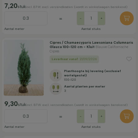
7,20
stuk
incl. BTW. excl. verzendkosten (wordt in winkelwagen berekend)
=
-
+
Aantal meter
Aantal stuks
Cipres / Chamaecyparis Lawsoniana Columnaris
Glauca 100-120 cm - Kluit
Blauwe Californische
Cipres
Leverbaar vanaf:
21/09/2026
Planthoogte bij levering (exclusief
wortelgestel)
100-120
Aantal planten per meter
3
9,30
stuk
incl. BTW. excl. verzendkosten (wordt in winkelwagen berekend)
=
-
+
Aantal meter
Aantal stuks