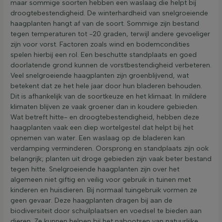
maar sommige soorten hebben een waslaag die helpt bij
droogtebestendigheid. De winterhardheid van snelgroeiende
haagplanten hangt af van de soort. Sommige zijn bestand
tegen temperaturen tot -20 graden, terwijl andere gevoeliger
zijn voor vorst. Factoren zoals wind en bodemcondities
spelen hierbij een rol. Een beschutte standplaats en goed
doorlatende grond kunnen de vorstbestendigheid verbeteren.
Veel snelgroeiende haagplanten zijn groenblijvend, wat
betekent dat ze het hele jaar door hun bladeren behouden.
Dit is afhankelijk van de soortkeuze en het klimaat. In mildere
klimaten blijven ze vaak groener dan in koudere gebieden.
Wat betreft hitte- en droogtebestendigheid, hebben deze
haagplanten vaak een diep wortelgestel dat helpt bij het
opnemen van water. Een waslaag op de bladeren kan
verdamping verminderen. Oorsprong en standplaats zijn ook
belangrijk; planten uit droge gebieden zijn vaak beter bestand
tegen hitte. Snelgroeiende haagplanten zijn over het
algemeen niet giftig en veilig voor gebruik in tuinen met
kinderen en huisdieren. Bij normaal tuingebruik vormen ze
geen gevaar. Deze haagplanten dragen bij aan de
biodiversiteit door schuilplaatsen en voedsel te bieden aan
dieren. Ze kunnen helpen bij het nabootsen van natuurlijke