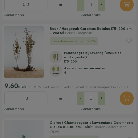
=
-
+
Aantal meter
Aantal stuks
Beuk / Haagbeuk Carpinus Betulus 175-200 cm
- Wortel
Beuk / Haagbeuk
Leverbaar vanaf:
12/10/2026
Planthoogte bij levering (exclusief
wortelgestel)
175-200
Aantal planten per meter
4
9,60
stuk
incl. BTW. excl. verzendkosten (wordt in winkelwagen berekend)
=
-
+
Aantal meter
Aantal stuks
Cipres / Chamaecyparis Lawsoniana Columnaris
Glauca 60-80 cm - Kluit
Blauwe Californische
Cipres