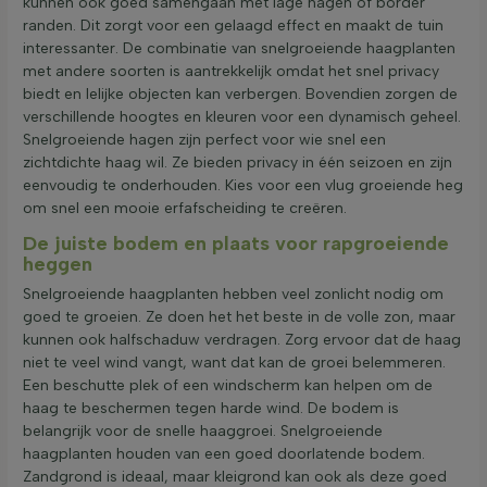
kunnen ook goed samengaan met lage hagen of border
randen. Dit zorgt voor een gelaagd effect en maakt de tuin
interessanter. De combinatie van snelgroeiende haagplanten
met andere soorten is aantrekkelijk omdat het snel privacy
biedt en lelijke objecten kan verbergen. Bovendien zorgen de
verschillende hoogtes en kleuren voor een dynamisch geheel.
Snelgroeiende hagen zijn perfect voor wie snel een
zichtdichte haag wil. Ze bieden privacy in één seizoen en zijn
eenvoudig te onderhouden. Kies voor een vlug groeiende heg
om snel een mooie erfafscheiding te creëren.
De juiste bodem en plaats voor rapgroeiende
heggen
Snelgroeiende haagplanten hebben veel zonlicht nodig om
goed te groeien. Ze doen het het beste in de volle zon, maar
kunnen ook halfschaduw verdragen. Zorg ervoor dat de haag
niet te veel wind vangt, want dat kan de groei belemmeren.
Een beschutte plek of een windscherm kan helpen om de
haag te beschermen tegen harde wind. De bodem is
belangrijk voor de snelle haaggroei. Snelgroeiende
haagplanten houden van een goed doorlatende bodem.
Zandgrond is ideaal, maar kleigrond kan ook als deze goed