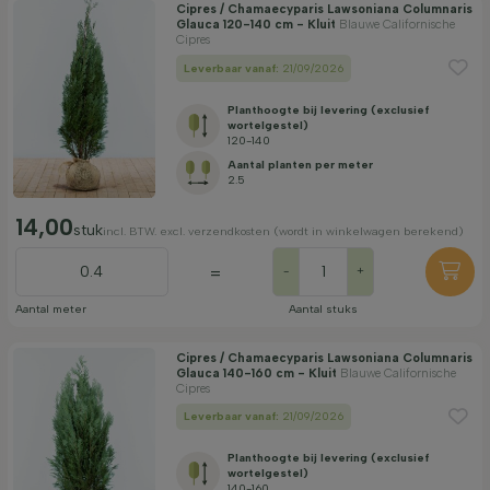
Cipres / Chamaecyparis Lawsoniana Columnaris
Glauca 120-140 cm - Kluit
Blauwe Californische
Cipres
Leverbaar vanaf:
21/09/2026
Planthoogte bij levering (exclusief
wortelgestel)
120-140
Aantal planten per meter
2.5
14,00
stuk
incl. BTW. excl. verzendkosten (wordt in winkelwagen berekend)
=
-
+
Aantal meter
Aantal stuks
Cipres / Chamaecyparis Lawsoniana Columnaris
Glauca 140-160 cm - Kluit
Blauwe Californische
Cipres
Leverbaar vanaf:
21/09/2026
Planthoogte bij levering (exclusief
wortelgestel)
140-160