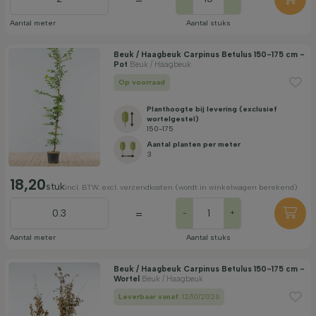
=
Aantal meter
Aantal stuks
Beuk / Haagbeuk Carpinus Betulus 150-175 cm -
Pot
Beuk / Haagbeuk
Op voorraad
Planthoogte bij levering (exclusief
wortelgestel)
150-175
Aantal planten per meter
3
18,20
stuk
incl. BTW. excl. verzendkosten (wordt in winkelwagen berekend)
=
-
+
Aantal meter
Aantal stuks
Beuk / Haagbeuk Carpinus Betulus 150-175 cm -
Wortel
Beuk / Haagbeuk
Leverbaar vanaf:
12/10/2026