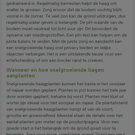
gedraineerd is. Regelmatig bemesten helpt de haag om
sneller te groeien. Zorg ervoor dat de bodem vochtig blijft,
vooral in de zomer. Te veel zon kan de grond uitdrogen, dus
regelmatig water geven is belangrijk. De pH-waarde van de
bodem moet neutraal tot licht zuur zijn. Dit bevordert de
opname van voedingsstoffen. Een pH-test kan helpen om de
juiste balans te vinden. Met de juiste zorg en aandacht kan
een snelgroeiende haag snel privacy bieden en lelijke
objecten verbergen. Het is een uitstekende keuze voor een
erfafscheiding of om een border rand te creëren.
Wanneer en hoe snelgroeiende hagen
aanplanten
Snelgroeiende haagplanten kunnen het beste in het voorjaar
of najaar worden geplant. Planten in pot kunnen het hele jaar
door worden geplant, behalve bij vorst. Planten met kluit of
wortel zijn ideaal voor het voorjaar en najaar. De plantafstand
van snelgroeiende haagplanten hangt af van de soort,
grootte en groeisnelheid. Meestal staan de details over het
aantal planten per meter op de productpagina. Voor een
goede start is het belangrijk om de grond goed voor te
bereiden. Zorg voor losse, voedzame grond. Graaf een geul