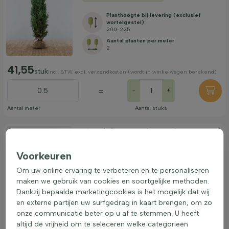
Planthoogte bij levering (exclusief
wortelgestel)
200-225
Aantal planten per meter
2
41,55
stuk
incl. BTW. excl. verzendkosten (wordt in winkelwagen berekend)
=
-
+
Aantal meter
Aantal stuks
Cipres / Chamaecyparis Lawsoniana Ivonne 60-
80 cm - Kluit
Cipres
Leverbaar vanaf:
21/09/2026
Voorkeuren
Om uw online ervaring te verbeteren en te personaliseren
Planthoogte bij levering (exclusief
wortelgestel)
maken we gebruik van cookies en soortgelijke methoden.
60-80
Dankzij bepaalde marketingcookies is het mogelijk dat wij
Aantal planten per meter
en externe partijen uw surfgedrag in kaart brengen, om zo
3
onze communicatie beter op u af te stemmen. U heeft
7,25
altijd de vrijheid om te seleceren welke categorieën
stuk
incl. BTW. excl. verzendkosten (wordt in winkelwagen berekend)