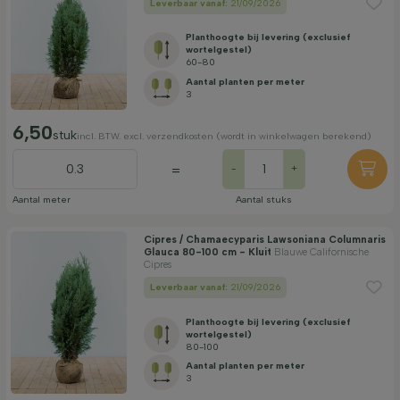
Leverbaar vanaf:
21/09/2026
Planthoogte bij levering (exclusief
wortelgestel)
60-80
Aantal planten per meter
3
6,50
stuk
incl. BTW. excl. verzendkosten (wordt in winkelwagen berekend)
=
-
+
Aantal meter
Aantal stuks
Cipres / Chamaecyparis Lawsoniana Columnaris
Glauca 80-100 cm - Kluit
Blauwe Californische
Cipres
Leverbaar vanaf:
21/09/2026
Planthoogte bij levering (exclusief
wortelgestel)
80-100
Aantal planten per meter
3