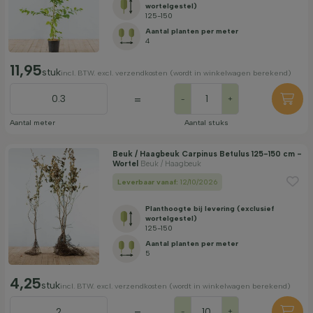
wortelgestel)
125-150
Aantal planten per meter
4
11,95
stuk
incl. BTW. excl. verzendkosten (wordt in winkelwagen berekend)
=
-
+
Aantal meter
Aantal stuks
Beuk / Haagbeuk Carpinus Betulus 125-150 cm -
Wortel
Beuk / Haagbeuk
Leverbaar vanaf:
12/10/2026
Planthoogte bij levering (exclusief
wortelgestel)
125-150
Aantal planten per meter
5
4,25
stuk
incl. BTW. excl. verzendkosten (wordt in winkelwagen berekend)
-
+