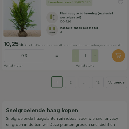
Leverbaar vanaf:
21/09/2026
Planthoogte bij levering (exclusief
wortelgestel)
100-120
Aantal planten per meter
3
10,25
stuk
incl. BTW. excl. verzendkosten (wordt in winkelwagen berekend)
=
-
+
Aantal meter
Aantal stuks
1
2
...
12
Volgende
Snelgroeiende haag kopen
Snelgroeiende haagplanten zijn ideaal voor wie snel privacy
en groen in de tuin wil. Deze planten groeien snel dicht en