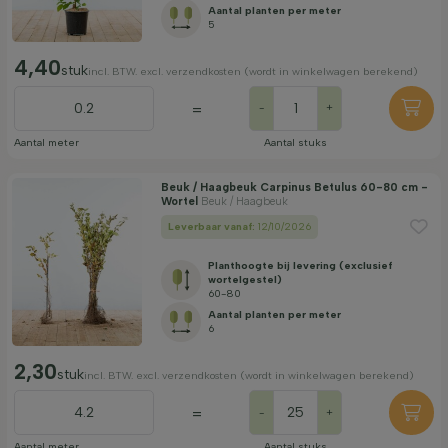
Aantal planten per meter
Bladkleur
5
4,40
stuk
incl. BTW. excl. verzendkosten (wordt in winkelwagen berekend)
Prijs
=
-
+
Aantal meter
Aantal stuks
Beuk / Haagbeuk Carpinus Betulus 60-80 cm -
Wortel
Beuk / Haagbeuk
Winterhardheid
Leverbaar vanaf:
12/10/2026
Planthoogte bij levering (exclusief
wortelgestel)
Bladhoudend
60-80
Aantal planten per meter
6
Geurend
2,30
stuk
incl. BTW. excl. verzendkosten (wordt in winkelwagen berekend)
Vruchtdragend
=
-
+
Aantal meter
Aantal stuks