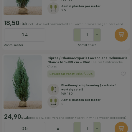
Aantal planten per meter
2.5
18,50
stuk
incl. BTW. excl. verzendkosten (wordt in winkelwagen berekend)
=
-
+
Aantal meter
Aantal stuks
Cipres / Chamaecyparis Lawsoniana Columnaris
Glauca 160-180 cm - Kluit
Blauwe Californische
Cipres
Leverbaar vanaf:
21/09/2026
Planthoogte bij levering (exclusief
wortelgestel)
160-180
Aantal planten per meter
2
24,90
stuk
incl. BTW. excl. verzendkosten (wordt in winkelwagen berekend)
=
-
+