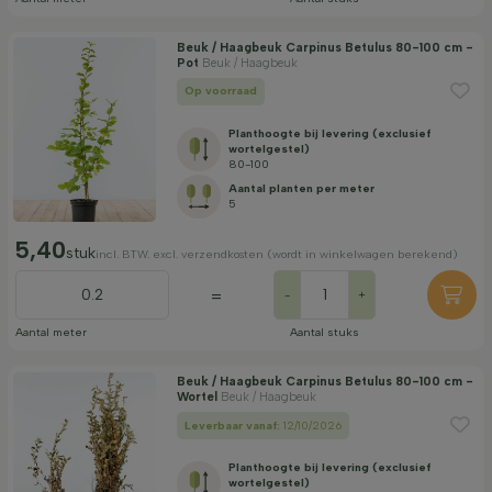
Zichtdicht
Beuk / Haagbeuk Carpinus Betulus 80-100 cm -
Pot
Beuk / Haagbeuk
Op voorraad
Groeisnelheid (cm per jaar)
Planthoogte bij levering (exclusief
wortelgestel)
80-100
Grondsoort
Aantal planten per meter
5
Groeiwijze
5,40
stuk
incl. BTW. excl. verzendkosten (wordt in winkelwagen berekend)
=
-
+
Filter toepassen
Aantal meter
Aantal stuks
Beuk / Haagbeuk Carpinus Betulus 80-100 cm -
Wortel
Beuk / Haagbeuk
Leverbaar vanaf:
12/10/2026
Planthoogte bij levering (exclusief
wortelgestel)