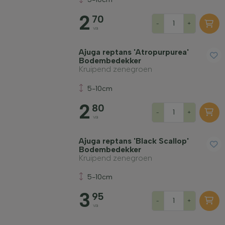
2
70
-
+
va
Ajuga reptans 'Atropurpurea'
Bodembedekker
Kruipend zenegroen
5-10cm
2
80
-
+
va
Ajuga reptans 'Black Scallop'
Bodembedekker
Kruipend zenegroen
5-10cm
3
95
-
+
va