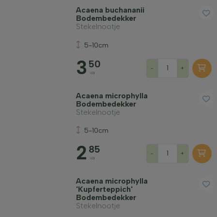
Acaena buchananii
Standplaats
Bodembedekker
Stekelnootje
Groeivorm
5-10cm
3
50
-
+
Toepassing
va
Acaena microphylla
Bloeikleur
Bodembedekker
Stekelnootje
5-10cm
Bloeimaand
2
85
-
+
va
Bladkleur
Acaena microphylla
'Kupferteppich'
Prijs
Bodembedekker
Stekelnootje