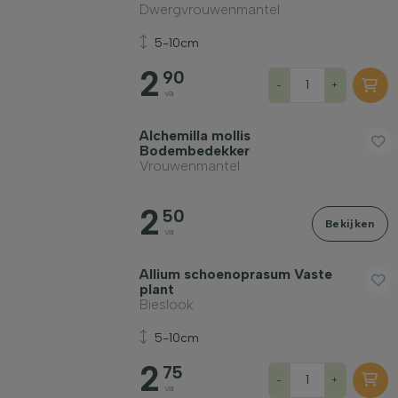
Dwergvrouwenmantel
5-10cm
2
90
-
+
va
Alchemilla mollis
Bodembedekker
Vrouwenmantel
2
50
Bekijken
va
Allium schoenoprasum Vaste
plant
Bieslook
5-10cm
2
75
-
+
va