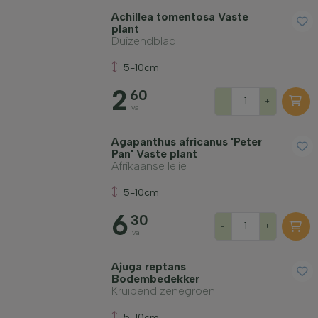
Achillea tomentosa Vaste
plant
Duizendblad
5-10cm
2
60
-
+
va
Agapanthus africanus 'Peter
Pan' Vaste plant
Afrikaanse lelie
5-10cm
6
30
-
+
va
Ajuga reptans
Bodembedekker
Kruipend zenegroen
5-10cm