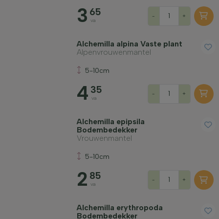
3
65
-
+
va
Alchemilla alpina Vaste plant
Alpenvrouwenmantel
5-10cm
4
35
-
+
va
Alchemilla epipsila
Bodembedekker
Vrouwenmantel
5-10cm
2
85
-
+
va
Alchemilla erythropoda
Bodembedekker