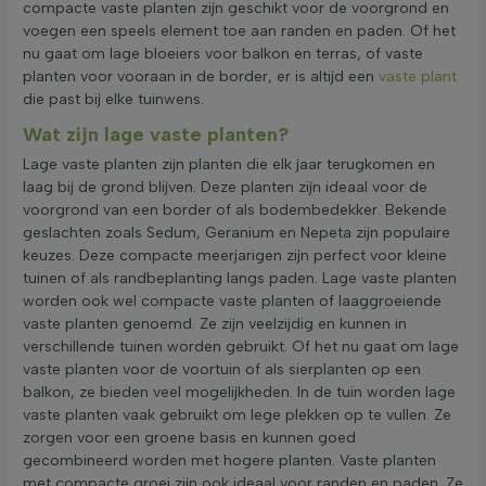
compacte vaste planten zijn geschikt voor de voorgrond en
voegen een speels element toe aan randen en paden. Of het
nu gaat om lage bloeiers voor balkon en terras, of vaste
planten voor vooraan in de border, er is altijd een
vaste plant
die past bij elke tuinwens.
Wat zijn lage vaste planten?
Lage vaste planten zijn planten die elk jaar terugkomen en
laag bij de grond blijven. Deze planten zijn ideaal voor de
voorgrond van een border of als bodembedekker. Bekende
geslachten zoals Sedum, Geranium en Nepeta zijn populaire
keuzes. Deze compacte meerjarigen zijn perfect voor kleine
tuinen of als randbeplanting langs paden. Lage vaste planten
worden ook wel compacte vaste planten of laaggroeiende
vaste planten genoemd. Ze zijn veelzijdig en kunnen in
verschillende tuinen worden gebruikt. Of het nu gaat om lage
vaste planten voor de voortuin of als sierplanten op een
balkon, ze bieden veel mogelijkheden. In de tuin worden lage
vaste planten vaak gebruikt om lege plekken op te vullen. Ze
zorgen voor een groene basis en kunnen goed
gecombineerd worden met hogere planten. Vaste planten
met compacte groei zijn ook ideaal voor randen en paden. Ze