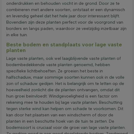
onderdrukken en behouden vocht in de grond. Door ze te
combineren met andere soorten, ontstaat er een dynamisch
en levendig geheel dat het hele jaar door interessant blijft.
Bovendien zijn deze planten perfect voor de voorgrond van
borders en langs paden, waardoor ze veelzijdig inzetbaar zijn
in elke tuin.
Beste bodem en standplaats voor lage vaste
planten
Lage vaste planten, ook wel laagblijvende vaste planten of
bodembedekkende vaste planten genoemd, hebben
specifieke lichtbehoeften. Ze groeien het beste in
halfschaduw, maar sommige soorten kunnen ook in de volle
zon of schaduw gedijen. Het is belangrijk om te letten op de
hoeveelheid zonlicht die de planten ontvangen, omdat dit
hun groei beïnvloedt. Windgevoeligheid is een factor om
rekening mee te houden bij lage vaste planten. Beschutting
tegen sterke wind kan helpen om schade te voorkomen. Dit
kan door het plaatsen van een windscherm of door de
planten in een beschutte hoek van de tuin te zetten. De
bodemsoort is cruciaal voor de groei van lage vaste planten.
Ze gedijen goed in een goed doorlatende bodem. Zandgrond