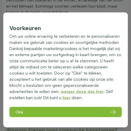
behouden hun bladeren in de winter, afhankelijk van de soort
en het klimaat. Sommige soorten verliezen hun blad, maar
komen in de lente weer tot leven.
De winterhardheid van lage vaste planten varieert. Ze kunnen
over het algemeen goed tegen vorst, maar extreme kou en
Voorkeuren
wind kunnen schade veroorzaken. Een beschutte standplaats
Om uw online ervaring te verbeteren en te personaliseren
en goede bodemcondities helpen bij het overleven van koude
maken we gebruik van cookies en soortgelijke methoden.
periodes. Wat betreft hittebestendigheid, zijn deze planten
Dankzij bepaalde marketingcookies is het mogelijk dat wij
vaak goed aangepast aan droge omstandigheden dankzij
en externe partijen uw surfgedrag in kaart brengen, om zo
hun diep wortelgestel en soms wasachtige bladeren die
onze communicatie beter op u af te stemmen. U heeft
vocht vasthouden.
altijd de vrijheid om te seleceren welke categorieën
Bij normaal tuingebruik zijn lage vaste planten veilig voor
cookies u wilt toelaten. Door op "Oké" te klikken,
kinderen en huisdieren. Ze dragen bij aan de biodiversiteit
accepteert u het gebruik van alle cookies op onze site.
door voedsel en schuilplaatsen te bieden aan insecten en
Mocht u besluiten om geen gepersonaliseerde
kleine dieren. Deze planten bloeien vaak langdurig en zijn
advertenties te willen zien,
weiger deze dan hier
. Zelf
insectenvriendelijk, wat helpt bij het in stand houden van een
instellen kan ook! Dit kunt u
hier
doen.
gezond ecosysteem in de tuin. Lage sierplanten zijn perfect
voor de voorgrond van borders, langs paden of op balkons
Oké
en terrassen, en zorgen voor een levendige en duurzame
tuinomgeving.
Waarom kiezen voor compacte tuinplanten?