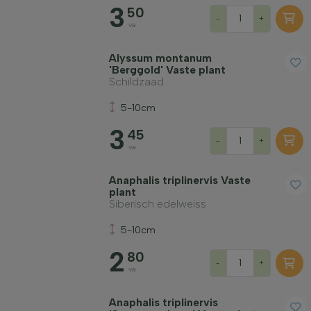
3
50
-
+
va
Alyssum montanum
'Berggold' Vaste plant
Schildzaad
5-10cm
3
45
-
+
va
Anaphalis triplinervis Vaste
plant
Siberisch edelweiss
5-10cm
2
80
-
+
va
Anaphalis triplinervis