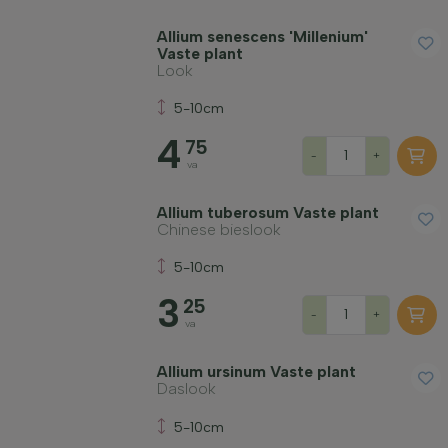
Allium senescens 'Millenium'
Vaste plant
Look
5-10cm
4
75
-
+
va
Allium tuberosum Vaste plant
Chinese bieslook
5-10cm
3
25
-
+
va
Allium ursinum Vaste plant
Daslook
5-10cm