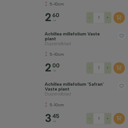
5-10cm
2
60
-
+
va
Winterhardheid
Achillea millefolium Vaste
plant
Duizendblad
Bladhoudend
5-10cm
2
Geurend
00
-
+
va
Vruchtdragend
Achillea millefolium 'Safran'
Vaste plant
Duizendblad
Grondsoort
5-10cm
3
45
Filter toepassen
-
+
va