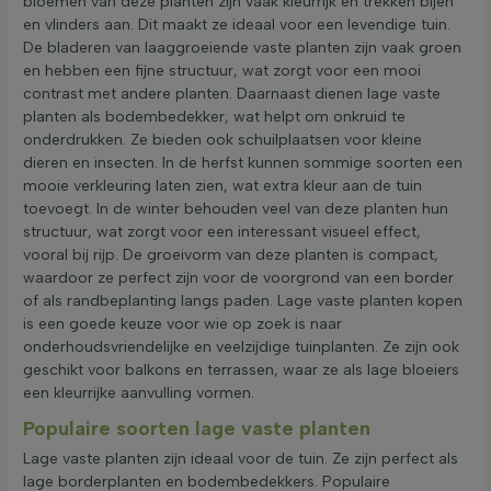
bloemen van deze planten zijn vaak kleurrijk en trekken bijen
en vlinders aan. Dit maakt ze ideaal voor een levendige tuin.
De bladeren van laaggroeiende vaste planten zijn vaak groen
en hebben een fijne structuur, wat zorgt voor een mooi
contrast met andere planten. Daarnaast dienen lage vaste
planten als bodembedekker, wat helpt om onkruid te
onderdrukken. Ze bieden ook schuilplaatsen voor kleine
dieren en insecten. In de herfst kunnen sommige soorten een
mooie verkleuring laten zien, wat extra kleur aan de tuin
toevoegt. In de winter behouden veel van deze planten hun
structuur, wat zorgt voor een interessant visueel effect,
vooral bij rijp. De groeivorm van deze planten is compact,
waardoor ze perfect zijn voor de voorgrond van een border
of als randbeplanting langs paden. Lage vaste planten kopen
is een goede keuze voor wie op zoek is naar
onderhoudsvriendelijke en veelzijdige tuinplanten. Ze zijn ook
geschikt voor balkons en terrassen, waar ze als lage bloeiers
een kleurrijke aanvulling vormen.
Populaire soorten lage vaste planten
Lage vaste planten zijn ideaal voor de tuin. Ze zijn perfect als
lage borderplanten en bodembedekkers. Populaire