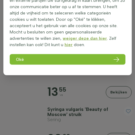
en externe partijen uw surfgedrag in kaart brengen, om zo
va
onze communicatie beter op u af te stemmen. U heeft
altijd de vrijheid om te seleceren welke categorieën
Sambucus nigra 'Black Lace'
cookies u wilt toelaten. Door op "Oké" te klikken,
struik
accepteert u het gebruik van alle cookies op onze site.
Zwarte vlier
Mocht u besluiten om geen gepersonaliseerde
advertenties te willen zien,
weiger deze dan hier
. Zelf
16
45
instellen kan ook! Dit kunt u
hier
doen.
Bekijken
va
Oké
Skimmia japonica 'Rubella'
struik
Skimmia
13
55
Bekijken
va
Syringa vulgaris 'Beauty of
Moscow' struik
Sering