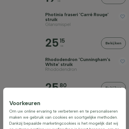
va
Photinia fraseri 'Carré Rouge'
struik
Glansmispel
25
15
Bekijken
va
Rhododendron 'Cunningham's
White' struik
Rhododendron
25
80
Bekijken
va
Voorkeuren
Rosa 'The Fairy' struik
Dwergtrosroos
Om uw online ervaring te verbeteren en te personaliseren
maken we gebruik van cookies en soortgelijke methoden.
11
Dankzij bepaalde marketingcookies is het mogelijk dat wij
25
Bekijken