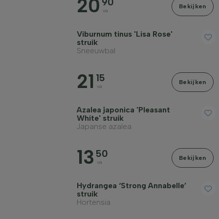
20
90
Bekijken
va
Viburnum tinus 'Lisa Rose'
struik
Sneeuwbal
21
15
Bekijken
va
Azalea japonica 'Pleasant
White' struik
Japanse azalea
13
50
Bekijken
va
Hydrangea ‘Strong Annabelle’
struik
Hortensia