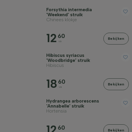
Forsythia intermedia
'Weekend' struik
Chinees klokje
Winterhardheid
12
60
Bekijken
va
Bladhoudend
Hibiscus syriacus
'Woodbridge' struik
Hibiscus
Geurend
18
60
Vruchtdragend
Bekijken
va
Hydrangea arborescens
Grondsoort
'Annabelle' struik
Hortensia
Filter toepassen
12
60
Bekijken