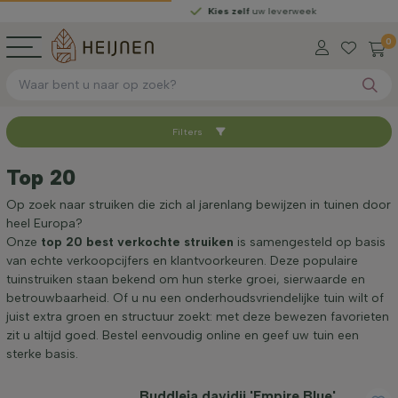
Kies zelf
uw leverweek
0
Filters
Sorteer op
Top 20
Beschikbaar
Op zoek naar struiken die zich al jarenlang bewijzen in tuinen door
heel Europa?
Onze
top 20 best verkochte struiken
is samengesteld op basis
Hoogte bij levering (cm)
van echte verkoopcijfers en klantvoorkeuren. Deze populaire
tuinstruiken staan bekend om hun sterke groei, sierwaarde en
betrouwbaarheid. Of u nu een onderhoudsvriendelijke tuin wilt of
Volwassen hoogte (cm)
juist extra groen en structuur zoekt: met deze bewezen favorieten
zit u altijd goed. Bestel eenvoudig online en geef uw tuin een
sterke basis.
Geslacht
Buddleja davidii 'Empire Blue'