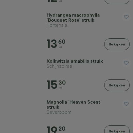
va
Hydrangea macrophylla
'Bouquet Rose' struik
Hortensia
13
60
Bekijken
va
Kolkwitzia amabilis struik
Schijnspirea
15
30
Bekijken
va
Magnolia 'Heaven Scent'
struik
Beverboom
19
20
Bekijken