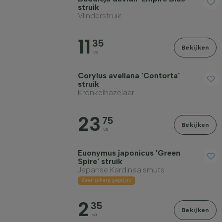
struik
Standplaats
Vlinderstruik
11
35
Groeivorm
Bekijken
va
Toepassing
Corylus avellana 'Contorta'
struik
Kronkelhazelaar
Bloeikleur
23
75
Bekijken
va
Bloeimaand
Euonymus japonicus 'Green
Spire' struik
Bladkleur
Japanse Kardinaalsmuts
Zeer scherp geprijsd
Prijs
2
35
Bekijken
va