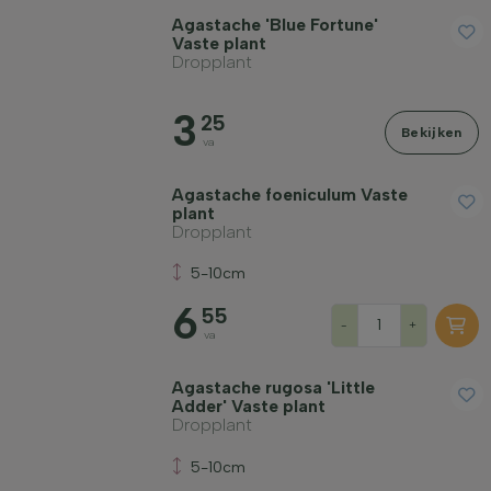
Agastache 'Blue Fortune'
Vaste plant
Dropplant
Winterhardheid
3
25
Bekijken
va
Bladhoudend
Agastache foeniculum Vaste
plant
Dropplant
Geurend
5-10cm
6
Vruchtdragend
55
-
+
va
Grondsoort
Agastache rugosa 'Little
Adder' Vaste plant
Dropplant
Filter toepassen
5-10cm