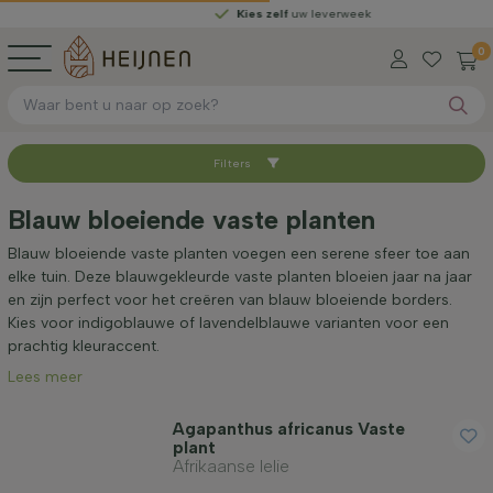
Kies zelf
uw leverweek
0
Filters
Sorteer op
Blauw bloeiende vaste planten
Beschikbaar
Blauw bloeiende vaste planten voegen een serene sfeer toe aan
elke tuin. Deze blauwgekleurde vaste planten bloeien jaar na jaar
en zijn perfect voor het creëren van blauw bloeiende borders.
Hoogte bij levering (cm)
Kies voor indigoblauwe of lavendelblauwe varianten voor een
prachtig kleuraccent.
Lees meer
Volwassen hoogte (cm)
Agapanthus africanus Vaste
plant
Geslacht
Afrikaanse lelie