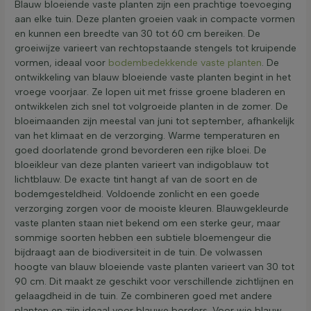
Blauw bloeiende vaste planten zijn een prachtige toevoeging
aan elke tuin. Deze planten groeien vaak in compacte vormen
en kunnen een breedte van 30 tot 60 cm bereiken. De
groeiwijze varieert van rechtopstaande stengels tot kruipende
vormen, ideaal voor
bodembedekkende vaste planten
. De
ontwikkeling van blauw bloeiende vaste planten begint in het
vroege voorjaar. Ze lopen uit met frisse groene bladeren en
ontwikkelen zich snel tot volgroeide planten in de zomer. De
bloeimaanden zijn meestal van juni tot september, afhankelijk
van het klimaat en de verzorging. Warme temperaturen en
goed doorlatende grond bevorderen een rijke bloei. De
bloeikleur van deze planten varieert van indigoblauw tot
lichtblauw. De exacte tint hangt af van de soort en de
bodemgesteldheid. Voldoende zonlicht en een goede
verzorging zorgen voor de mooiste kleuren. Blauwgekleurde
vaste planten staan niet bekend om een sterke geur, maar
sommige soorten hebben een subtiele bloemengeur die
bijdraagt aan de biodiversiteit in de tuin. De volwassen
hoogte van blauw bloeiende vaste planten varieert van 30 tot
90 cm. Dit maakt ze geschikt voor verschillende zichtlijnen en
gelaagdheid in de tuin. Ze combineren goed met andere
planten en zijn ideaal voor blauwe borders. Voor wie blauw