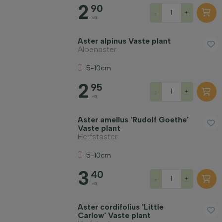
2
90
-
+
va
Aster alpinus Vaste plant
Alpenaster
5-10cm
2
95
-
+
va
Aster amellus 'Rudolf Goethe'
Vaste plant
Herfstaster
5-10cm
3
40
-
+
va
Aster cordifolius 'Little
Carlow' Vaste plant