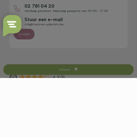
02 781 04 20
Vandaag gesloten. Maandag geopend van 09:00 - 17:00
Stuur een e-mail
info@heijnen-planten.be
Contact
Filters
4.3/5
Sitemap
Disclaimer
Privacybeleid
Voorwaarden en herroepingsrecht
Cookie-instellingen