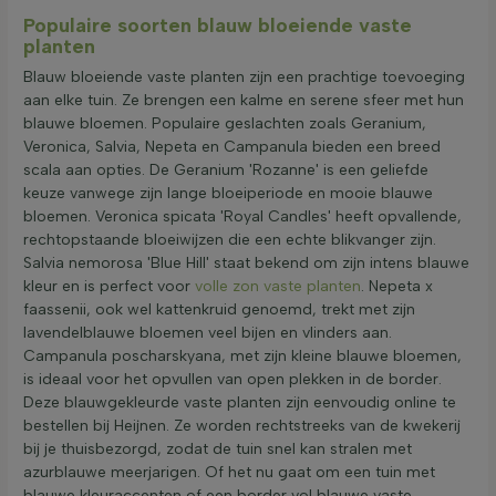
Populaire soorten blauw bloeiende vaste
planten
Blauw bloeiende vaste planten zijn een prachtige toevoeging
aan elke tuin. Ze brengen een kalme en serene sfeer met hun
blauwe bloemen. Populaire geslachten zoals Geranium,
Veronica, Salvia, Nepeta en Campanula bieden een breed
scala aan opties. De Geranium 'Rozanne' is een geliefde
keuze vanwege zijn lange bloeiperiode en mooie blauwe
bloemen. Veronica spicata 'Royal Candles' heeft opvallende,
rechtopstaande bloeiwijzen die een echte blikvanger zijn.
Salvia nemorosa 'Blue Hill' staat bekend om zijn intens blauwe
kleur en is perfect voor
volle zon vaste planten
. Nepeta x
faassenii, ook wel kattenkruid genoemd, trekt met zijn
lavendelblauwe bloemen veel bijen en vlinders aan.
Campanula poscharskyana, met zijn kleine blauwe bloemen,
is ideaal voor het opvullen van open plekken in de border.
Deze blauwgekleurde vaste planten zijn eenvoudig online te
bestellen bij Heijnen. Ze worden rechtstreeks van de kwekerij
bij je thuisbezorgd, zodat de tuin snel kan stralen met
azurblauwe meerjarigen. Of het nu gaat om een tuin met
blauwe kleuraccenten of een border vol blauwe vaste