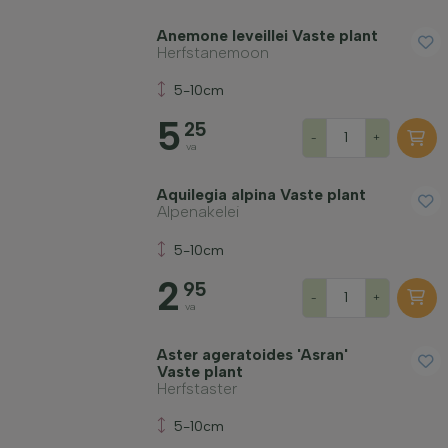
Anemone leveillei Vaste plant
Herfstanemoon
5-10cm
5
25
-
+
va
Aquilegia alpina Vaste plant
Alpenakelei
5-10cm
2
95
-
+
va
Aster ageratoides 'Asran'
Vaste plant
Herfstaster
5-10cm