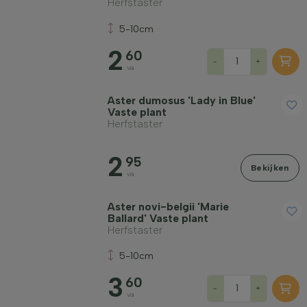
Herfstaster
5-10cm
2
60
-
+
va
Aster dumosus 'Lady in Blue'
Vaste plant
Herfstaster
2
95
Bekijken
va
Aster novi-belgii 'Marie
Ballard' Vaste plant
Herfstaster
5-10cm
3
60
-
+
va