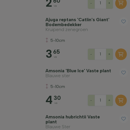
2
60
-
+
va
Ajuga reptans 'Catlin's Giant'
Bodembedekker
Kruipend zenegroen
5-10cm
3
65
-
+
va
Amsonia 'Blue Ice' Vaste plant
Blauwe ster
5-10cm
4
30
-
+
va
Amsonia hubrichtii Vaste
plant
Blauwe Ster