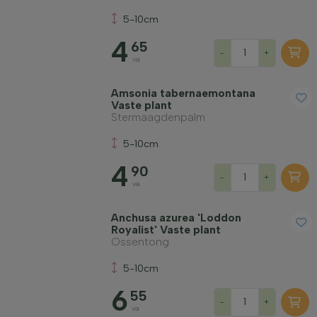
5-10cm
4
65
-
+
va
Amsonia tabernaemontana
Vaste plant
Stermaagdenpalm
5-10cm
4
90
-
+
va
Anchusa azurea 'Loddon
Royalist' Vaste plant
Ossentong
5-10cm
6
55
-
+
va