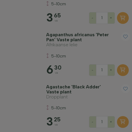
5-10cm
Standplaats
3
65
-
+
va
Groeivorm
Agapanthus africanus 'Peter
Pan' Vaste plant
Toepassing
Afrikaanse lelie
5-10cm
Bloeikleur
6
30
-
+
va
Bloeimaand
Agastache 'Black Adder'
Vaste plant
Dropplant
Bladkleur
5-10cm
3
Prijs
25
-
+
va