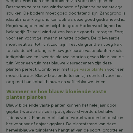
werpen. Wind kan een probleem zijn voor deze planten.
Bescherm ze met een windscherm of plant ze naast stevige
struiken. De bodem moet goed doorlatend zijn. Zandgrond is
ideaal, maar kleigrond kan ook als deze goed gedraineerd is.
Regelmatig bemesten helpt de groei. Bodemvochtigheid is
belangrijk. Te veel wind of zon kan de grond uitdrogen. Zorg
voor een vochtige, maar niet natte bodem. De pH-waarde
moet neutraal tot licht zuur zijn. Test de grond en voeg kalk
toe als de pH te laag is. Blauwgekleurde vaste planten zoals
indigoblauwe en lavendelblauwe soorten geven kleur aan de
tuin. Voor een tuin met blauwe kleuraccenten zijn deze
planten perfect. Combineer met
lage vaste planten
voor een
mooie border. Blauw bloeiende tuinen zijn een lust voor het
oog met hun kobalt blauwe en saffierblauwe tinten.
Wanneer en hoe blauw bloeiende vaste
planten planten
Blauw bloeiende vaste planten kunnen het hele jaar door
geplant worden als ze in pot geleverd worden, behalve
tijdens vorst. Planten met kluit of wortel worden het beste in
het voorjaar of najaar geplant. De plantafstand van deze
hemelsblauwe tuinplanten hangt af van de soort, grootte en