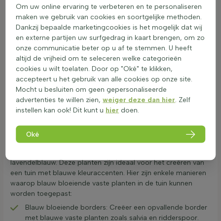
Om uw online ervaring te verbeteren en te personaliseren
waslaag of beharing en een diep wortelgestel kunnen beter
maken we gebruik van cookies en soortgelijke methoden.
tegen droogte. Blauw bloeiende vaste planten zijn over het
Dankzij bepaalde marketingcookies is het mogelijk dat wij
algemeen niet giftig en veilig voor kinderen en huisdieren. Bij
en externe partijen uw surfgedrag in kaart brengen, om zo
normaal tuingebruik vormen ze geen gevaar. Ze dragen bij
onze communicatie beter op u af te stemmen. U heeft
aan de biodiversiteit door hun langdurige bloei en
altijd de vrijheid om te seleceren welke categorieën
insectenvriendelijke eigenschappen. Ze bieden voedsel en
cookies u wilt toelaten. Door op "Oké" te klikken,
schuilplaatsen voor dieren en helpen het ecosysteem in
accepteert u het gebruik van alle cookies op onze site.
balans te houden. Voor meer informatie over geschikte
Mocht u besluiten om geen gepersonaliseerde
planten, bekijk
vaste planten voor op droge grond
.
advertenties te willen zien,
weiger deze dan hier
. Zelf
Waarom kiezen voor blauwgekleurde vaste
instellen kan ook! Dit kunt u
hier
doen.
planten?
Blauw bloeiende vaste planten zijn een prachtige toevoeging
Oké
aan elke tuin. Ze brengen rust en harmonie met hun
verschillende tinten zoals indigoblauw, kobaltblauw en
lavendelblauw. Deze planten zijn ideaal voor het creëren van
een tuin met blauwe kleuraccenten. Hier zijn enkele manieren
waarop blauw bloeiende vaste planten in de tuin kunnen
worden toegepast:
Blauw bloeiende borders: Creëer een opvallende border
met blauwe vaste planten zoals salvia en ridderspoor.