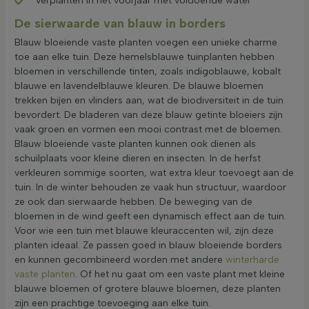
Verplanten in het voorjaar met voldoende water
De sierwaarde van blauw in borders
Blauw bloeiende vaste planten voegen een unieke charme
toe aan elke tuin. Deze hemelsblauwe tuinplanten hebben
bloemen in verschillende tinten, zoals indigoblauwe, kobalt
blauwe en lavendelblauwe kleuren. De blauwe bloemen
trekken bijen en vlinders aan, wat de biodiversiteit in de tuin
bevordert. De bladeren van deze blauw getinte bloeiers zijn
vaak groen en vormen een mooi contrast met de bloemen.
Blauw bloeiende vaste planten kunnen ook dienen als
schuilplaats voor kleine dieren en insecten. In de herfst
verkleuren sommige soorten, wat extra kleur toevoegt aan de
tuin. In de winter behouden ze vaak hun structuur, waardoor
ze ook dan sierwaarde hebben. De beweging van de
bloemen in de wind geeft een dynamisch effect aan de tuin.
Voor wie een tuin met blauwe kleuraccenten wil, zijn deze
planten ideaal. Ze passen goed in blauw bloeiende borders
en kunnen gecombineerd worden met andere
winterharde
vaste planten
. Of het nu gaat om een vaste plant met kleine
blauwe bloemen of grotere blauwe bloemen, deze planten
zijn een prachtige toevoeging aan elke tuin.