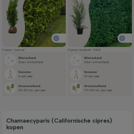
Cipres 'Ivonne'
Cipres leylandii '2001'
Winterhard
Winterhard
Zeer winterhard
Zeer winterhard
Snoeien
Snoeien
1x per jaar
2x per jaar
Groei­snelheid
Groei­snelheid
30-50 cm. per jaar
70-100 cm. per jaar
Chamaecyparis (Californische cipres)
kopen