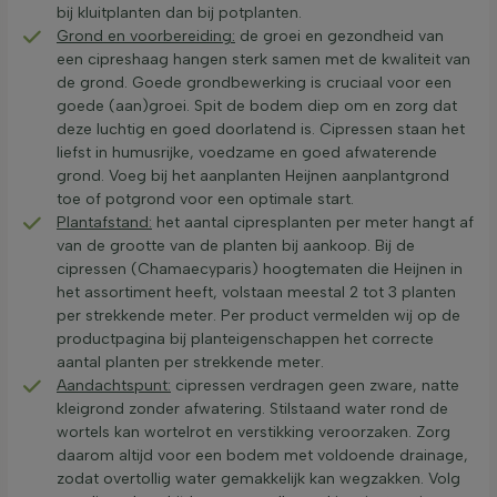
bij kluitplanten dan bij potplanten.
Grond en voorbereiding:
de groei en gezondheid van
een cipreshaag hangen sterk samen met de kwaliteit van
de grond. Goede grondbewerking is cruciaal voor een
goede (aan)groei. Spit de bodem diep om en zorg dat
deze luchtig en goed doorlatend is. Cipressen staan het
liefst in humusrijke, voedzame en goed afwaterende
grond. Voeg bij het aanplanten Heijnen aanplantgrond
toe of potgrond voor een optimale start.
Plantafstand:
het aantal cipresplanten per meter hangt af
van de grootte van de planten bij aankoop. Bij de
cipressen (Chamaecyparis) hoogtematen die Heijnen in
het assortiment heeft, volstaan meestal 2 tot 3 planten
per strekkende meter. Per product vermelden wij op de
productpagina bij planteigenschappen het correcte
aantal planten per strekkende meter.
Aandachtspunt:
cipressen verdragen geen zware, natte
kleigrond zonder afwatering. Stilstaand water rond de
wortels kan wortelrot en verstikking veroorzaken. Zorg
daarom altijd voor een bodem met voldoende drainage,
zodat overtollig water gemakkelijk kan wegzakken. Volg