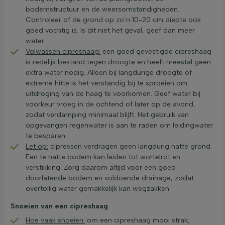
bodemstructuur en de weersomstandigheden.
Controleer of de grond op zo’n 10-20 cm diepte ook
goed vochtig is. Is dit niet het geval, geef dan meer
water.
Volwassen cipreshaag:
een goed gevestigde cipreshaag
is redelijk bestand tegen droogte en heeft meestal geen
extra water nodig. Alleen bij langdurige droogte of
extreme hitte is het verstandig bij te sproeien om
uitdroging van de haag te voorkomen. Geef water bij
voorkeur vroeg in de ochtend of later op de avond,
zodat verdamping minimaal blijft. Het gebruik van
opgevangen regenwater is aan te raden om leidingwater
te besparen.
Let op:
cipressen verdragen geen langdurig natte grond.
Een te natte bodem kan leiden tot wortelrot en
verstikking. Zorg daarom altijd voor een goed
doorlatende bodem en voldoende drainage, zodat
overtollig water gemakkelijk kan wegzakken.
Snoeien van een cipreshaag
Hoe vaak snoeien:
om een cipreshaag mooi strak,