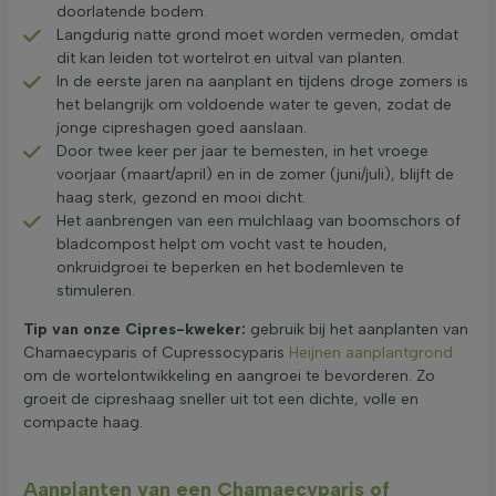
doorlatende bodem.
Langdurig natte grond moet worden vermeden, omdat
dit kan leiden tot wortelrot en uitval van planten.
In de eerste jaren na aanplant en tijdens droge zomers is
het belangrijk om voldoende water te geven, zodat de
jonge cipreshagen goed aanslaan.
Door twee keer per jaar te bemesten, in het vroege
voorjaar (maart/april) en in de zomer (juni/juli), blijft de
haag sterk, gezond en mooi dicht.
Het aanbrengen van een mulchlaag van boomschors of
bladcompost helpt om vocht vast te houden,
onkruidgroei te beperken en het bodemleven te
stimuleren.
Tip van onze Cipres-kweker:
gebruik bij het aanplanten van
Chamaecyparis of Cupressocyparis
Heijnen aanplantgrond
om de wortelontwikkeling en aangroei te bevorderen. Zo
groeit de cipreshaag sneller uit tot een dichte, volle en
compacte haag.
Aanplanten van een Chamaecyparis of