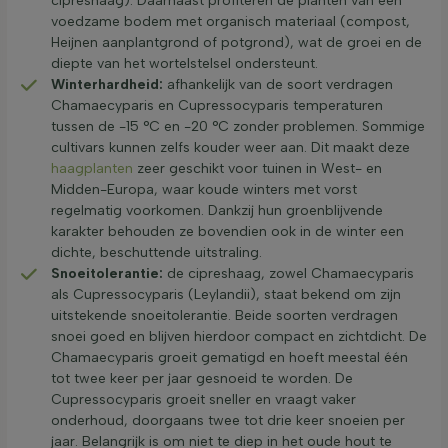
cipreshaag). Daarnaast profiteren de planten van een
voedzame bodem met organisch materiaal (compost,
Heijnen aanplantgrond of potgrond), wat de groei en de
diepte van het wortelstelsel ondersteunt.
Winterhardheid:
afhankelijk van de soort verdragen
Chamaecyparis en Cupressocyparis temperaturen
tussen de -15 °C en -20 °C zonder problemen. Sommige
cultivars kunnen zelfs kouder weer aan. Dit maakt deze
haagplanten
zeer geschikt voor tuinen in West- en
Midden-Europa, waar koude winters met vorst
regelmatig voorkomen. Dankzij hun groenblijvende
karakter behouden ze bovendien ook in de winter een
dichte, beschuttende uitstraling.
Snoeitolerantie:
de cipreshaag, zowel Chamaecyparis
als Cupressocyparis (Leylandii), staat bekend om zijn
uitstekende snoeitolerantie. Beide soorten verdragen
snoei goed en blijven hierdoor compact en zichtdicht. De
Chamaecyparis groeit gematigd en hoeft meestal één
tot twee keer per jaar gesnoeid te worden. De
Cupressocyparis groeit sneller en vraagt vaker
onderhoud, doorgaans twee tot drie keer snoeien per
jaar. Belangrijk is om niet te diep in het oude hout te