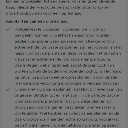
kunnen ontwikkelen tot een sterke, volle en groenblijvende
haag. Hieronder vindt u de belangrijkste verzorging- en
onderhoudspunten voor een cipreshaag:
Aanplanten van een cipreshaag
Potgekweekte cipressen:
cipressen die in pot zijn
gekweekt, kunnen vrijwel het hele jaar door worden
geplant, zolang er geen sprake is van strenge vorst of
extreme hitte. De beste seizoenen zijn het voorjaar en het
najaar, omdat de planten in deze periodes niet te maken
krijgen met extreme hitte. De bodemtemperatuur is
daarentegen wel al optimaal, zodat de plant zich kan
wortelen, mits de bodem voldoende vochtig is. Het risico
op uitval bij potgekweekte cipresplanten in combinatie
met de juiste verzorging is doorgaans verwaarloosbaar.
Cipres met kluit:
cipresplanten met kluit zijn leverbaar van
ongeveer oktober tot en met april, in de periode dat de
Chamaecyparis planten in rust zijn. Deze planten zijn
doorgaans voordeliger en beschikken over een stevig
wortelgestel. Wel hebben ze direct na aanplanten en de
daaropvolgende maanden extra zorg nodig, vooral wat
betreft water geven, omdat uitdroging sneller optreedt