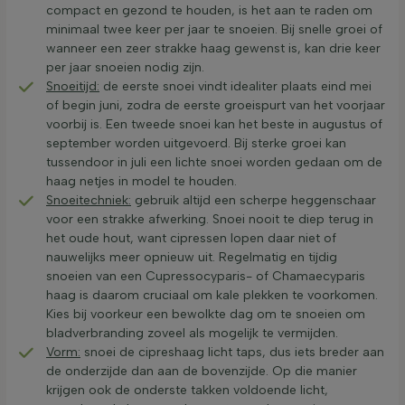
compact en gezond te houden, is het aan te raden om
minimaal twee keer per jaar te snoeien. Bij snelle groei of
wanneer een zeer strakke haag gewenst is, kan drie keer
per jaar snoeien nodig zijn.
Snoeitijd:
de eerste snoei vindt idealiter plaats eind mei
of begin juni, zodra de eerste groeispurt van het voorjaar
voorbij is. Een tweede snoei kan het beste in augustus of
september worden uitgevoerd. Bij sterke groei kan
tussendoor in juli een lichte snoei worden gedaan om de
haag netjes in model te houden.
Snoeitechniek:
gebruik altijd een scherpe heggenschaar
voor een strakke afwerking. Snoei nooit te diep terug in
het oude hout, want cipressen lopen daar niet of
nauwelijks meer opnieuw uit. Regelmatig en tijdig
snoeien van een Cupressocyparis- of Chamaecyparis
haag is daarom cruciaal om kale plekken te voorkomen.
Kies bij voorkeur een bewolkte dag om te snoeien om
bladverbranding zoveel als mogelijk te vermijden.
Vorm:
snoei de cipreshaag licht taps, dus iets breder aan
de onderzijde dan aan de bovenzijde. Op die manier
krijgen ook de onderste takken voldoende licht,