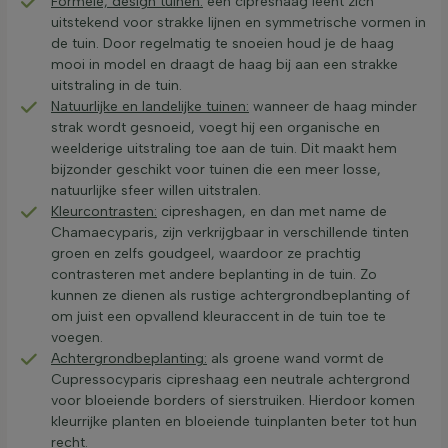
Formele, design tuinen:
een cipreshaag leent zich
uitstekend voor strakke lijnen en symmetrische vormen in
de tuin. Door regelmatig te snoeien houd je de haag
mooi in model en draagt de haag bij aan een strakke
uitstraling in de tuin.
Natuurlijke en landelijke tuinen:
wanneer de haag minder
strak wordt gesnoeid, voegt hij een organische en
weelderige uitstraling toe aan de tuin. Dit maakt hem
bijzonder geschikt voor tuinen die een meer losse,
natuurlijke sfeer willen uitstralen.
Kleurcontrasten:
cipreshagen, en dan met name de
Chamaecyparis, zijn verkrijgbaar in verschillende tinten
groen en zelfs goudgeel, waardoor ze prachtig
contrasteren met andere beplanting in de tuin. Zo
kunnen ze dienen als rustige achtergrondbeplanting of
om juist een opvallend kleuraccent in de tuin toe te
voegen.
Achtergrondbeplanting:
als groene wand vormt de
Cupressocyparis cipreshaag een neutrale achtergrond
voor bloeiende borders of sierstruiken. Hierdoor komen
kleurrijke planten en bloeiende tuinplanten beter tot hun
recht.