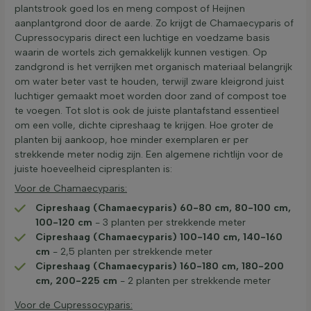
plantstrook goed los en meng compost of Heijnen
aanplantgrond door de aarde. Zo krijgt de Chamaecyparis of
Cupressocyparis direct een luchtige en voedzame basis
waarin de wortels zich gemakkelijk kunnen vestigen. Op
zandgrond is het verrijken met organisch materiaal belangrijk
om water beter vast te houden, terwijl zware kleigrond juist
luchtiger gemaakt moet worden door zand of compost toe
te voegen. Tot slot is ook de juiste plantafstand essentieel
om een volle, dichte cipreshaag te krijgen. Hoe groter de
planten bij aankoop, hoe minder exemplaren er per
strekkende meter nodig zijn. Een algemene richtlijn voor de
juiste hoeveelheid cipresplanten is:
Voor de Chamaecyparis:
Cipreshaag (Chamaecyparis) 60-80 cm, 80-100 cm,
100-120 cm
- 3 planten per strekkende meter
Cipreshaag (Chamaecyparis) 100-140 cm, 140-160
cm
- 2,5 planten per strekkende meter
Cipreshaag (Chamaecyparis) 160-180 cm, 180-200
cm, 200-225 cm
- 2 planten per strekkende meter
Voor de Cupressocyparis: