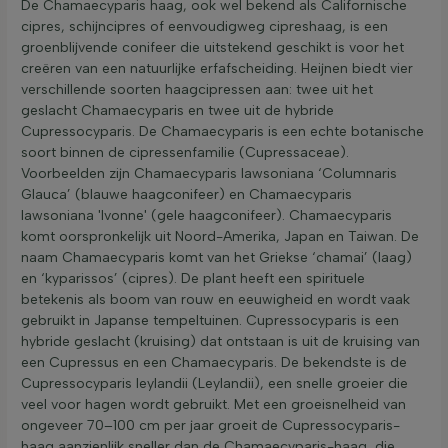
De Chamaecyparis haag, ook wel bekend als Californische
cipres, schijncipres of eenvoudigweg cipreshaag, is een
groenblijvende conifeer die uitstekend geschikt is voor het
creëren van een natuurlijke erfafscheiding. Heijnen biedt vier
verschillende soorten haagcipressen aan: twee uit het
geslacht Chamaecyparis en twee uit de hybride
Cupressocyparis. De Chamaecyparis is een echte botanische
soort binnen de cipressenfamilie (Cupressaceae).
Voorbeelden zijn Chamaecyparis lawsoniana ‘Columnaris
Glauca’ (blauwe haagconifeer) en Chamaecyparis
lawsoniana 'Ivonne' (gele haagconifeer). Chamaecyparis
komt oorspronkelijk uit Noord-Amerika, Japan en Taiwan. De
naam Chamaecyparis komt van het Griekse ‘chamai’ (laag)
en ‘kyparissos’ (cipres). De plant heeft een spirituele
betekenis als boom van rouw en eeuwigheid en wordt vaak
gebruikt in Japanse tempeltuinen. Cupressocyparis is een
hybride geslacht (kruising) dat ontstaan is uit de kruising van
een Cupressus en een Chamaecyparis. De bekendste is de
Cupressocyparis leylandii (Leylandii), een snelle groeier die
veel voor hagen wordt gebruikt. Met een groeisnelheid van
ongeveer 70–100 cm per jaar groeit de Cupressocyparis-
haag aanzienlijk sneller dan de Chamaecyparis-haag, die