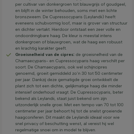
per cultivar van donkergroen tot blauwgrijs of goudgeel,
en blijft in de winter behouden, soms met een lichte
bronszweem. De Cupressocyparis (Leylandii) heeft
eveneens schubvormig loof, maar is grover van structuur
en dichter vertakt. Hierdoor ontstaat een zeer volle en
ondoordringbare haag. De kleur is meestal intens
donkergroen of blauwgroen, wat de haag een robuust
en krachtig karakter geeft.
Groeisnelheid van de cipres:
de groeisnelheid van de
Chamaecyparis- en Cupressocyparis haag verschilt per
soort. De Chamaecyparis, ook wel schijncipres
genoemd, groeit gemiddeld zo’n 30 tot 50 centimeter
per jaar. Dankzij deze gematigde groei ontwikkelt de
plant zich tot een dichte, gelijkmatige haag die minder
intensief onderhoud vraagt. De Cupressocyparis, beter
bekend als Leylandii, staat juist bekend om zijn
uitzonderlijk snelle groei. Met een tempo van 70 tot 100
centimeter per jaar behoort hij tot de snelst groeiende
haagconiferen. Dit maakt de Leylandii ideaal voor wie
snel privacy of beschutting wenst, al vereist hij wel
regelmatige snoei om in model te blijven.