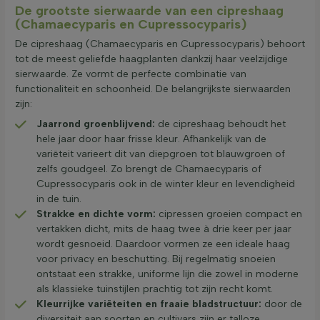
De grootste sierwaarde van een cipreshaag
(Chamaecyparis en Cupressocyparis)
De cipreshaag (Chamaecyparis en Cupressocyparis) behoort
tot de meest geliefde haagplanten dankzij haar veelzijdige
sierwaarde. Ze vormt de perfecte combinatie van
functionaliteit en schoonheid. De belangrijkste sierwaarden
zijn:
Jaarrond groenblijvend:
de cipreshaag behoudt het
hele jaar door haar frisse kleur. Afhankelijk van de
variëteit varieert dit van diepgroen tot blauwgroen of
zelfs goudgeel. Zo brengt de Chamaecyparis of
Cupressocyparis ook in de winter kleur en levendigheid
in de tuin.
Strakke en dichte vorm:
cipressen groeien compact en
vertakken dicht, mits de haag twee à drie keer per jaar
wordt gesnoeid. Daardoor vormen ze een ideale haag
voor privacy en beschutting. Bij regelmatig snoeien
ontstaat een strakke, uniforme lijn die zowel in moderne
als klassieke tuinstijlen prachtig tot zijn recht komt.
Kleurrijke variëteiten en fraaie bladstructuur:
door de
diversiteit aan soorten en cultivars zijn er talloze