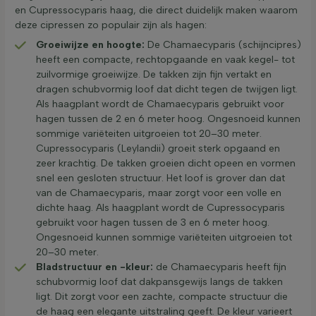
en Cupressocyparis haag, die direct duidelijk maken waarom
deze cipressen zo populair zijn als hagen:
Groeiwijze en hoogte:
De Chamaecyparis (schijncipres)
heeft een compacte, rechtopgaande en vaak kegel- tot
zuilvormige groeiwijze. De takken zijn fijn vertakt en
dragen schubvormig loof dat dicht tegen de twijgen ligt.
Als haagplant wordt de Chamaecyparis gebruikt voor
hagen tussen de 2 en 6 meter hoog. Ongesnoeid kunnen
sommige variëteiten uitgroeien tot 20–30 meter.
Cupressocyparis (Leylandii) groeit sterk opgaand en
zeer krachtig. De takken groeien dicht opeen en vormen
snel een gesloten structuur. Het loof is grover dan dat
van de Chamaecyparis, maar zorgt voor een volle en
dichte haag. Als haagplant wordt de Cupressocyparis
gebruikt voor hagen tussen de 3 en 6 meter hoog.
Ongesnoeid kunnen sommige variëteiten uitgroeien tot
20–30 meter.
Bladstructuur en -kleur:
de Chamaecyparis heeft fijn
schubvormig loof dat dakpansgewijs langs de takken
ligt. Dit zorgt voor een zachte, compacte structuur die
de haag een elegante uitstraling geeft. De kleur varieert