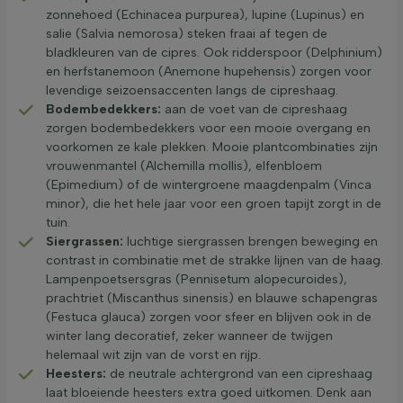
zonnehoed (Echinacea purpurea), lupine (Lupinus) en
salie (Salvia nemorosa) steken fraai af tegen de
bladkleuren van de cipres. Ook ridderspoor (Delphinium)
en herfstanemoon (Anemone hupehensis) zorgen voor
levendige seizoensaccenten langs de cipreshaag.
Bodembedekkers:
aan de voet van de cipreshaag
zorgen bodembedekkers voor een mooie overgang en
voorkomen ze kale plekken. Mooie plantcombinaties zijn
vrouwenmantel (Alchemilla mollis), elfenbloem
(Epimedium) of de wintergroene maagdenpalm (Vinca
minor), die het hele jaar voor een groen tapijt zorgt in de
tuin.
Siergrassen:
luchtige siergrassen brengen beweging en
contrast in combinatie met de strakke lijnen van de haag.
Lampenpoetsersgras (Pennisetum alopecuroides),
prachtriet (Miscanthus sinensis) en blauwe schapengras
(Festuca glauca) zorgen voor sfeer en blijven ook in de
winter lang decoratief, zeker wanneer de twijgen
helemaal wit zijn van de vorst en rijp.
Heesters:
de neutrale achtergrond van een cipreshaag
laat bloeiende heesters extra goed uitkomen. Denk aan