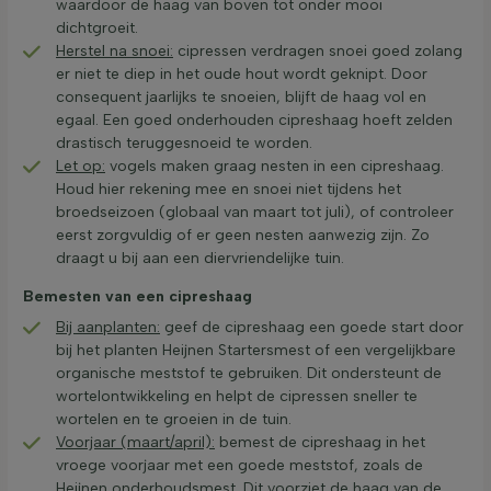
waardoor de haag van boven tot onder mooi
dichtgroeit.
Herstel na snoei:
cipressen verdragen snoei goed zolang
er niet te diep in het oude hout wordt geknipt. Door
consequent jaarlijks te snoeien, blijft de haag vol en
egaal. Een goed onderhouden cipreshaag hoeft zelden
drastisch teruggesnoeid te worden.
Let op:
vogels maken graag nesten in een cipreshaag.
Houd hier rekening mee en snoei niet tijdens het
broedseizoen (globaal van maart tot juli), of controleer
eerst zorgvuldig of er geen nesten aanwezig zijn. Zo
draagt u bij aan een diervriendelijke tuin.
Bemesten van een cipreshaag
Bij aanplanten:
geef de cipreshaag een goede start door
bij het planten Heijnen Startersmest of een vergelijkbare
organische meststof te gebruiken. Dit ondersteunt de
wortelontwikkeling en helpt de cipressen sneller te
wortelen en te groeien in de tuin.
Voorjaar (maart/april):
bemest de cipreshaag in het
vroege voorjaar met een goede meststof, zoals de
Heijnen onderhoudsmest. Dit voorziet de haag van de