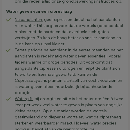
om die reden altijd onze grondbewerkingsinstructies op.
Water geven van een cipreshaag
Na aanplanten:
geef cipressen direct na het aanplanten
ruim water. Dit zorgt ervoor dat de wortels goed contact
maken met de aarde en dat eventuele luchtgaten
verdwijnen. Zo kan de haag beter en sneller aanslaan en
is de kans op uitval kleiner.
Eerste periode na aanplant:
in de eerste maanden na het
aanplanten is regelmatig water geven essentieel, vooral
tijdens warme of droge periodes. Dit voorkomt dat
aangeplante cipressen uitdrogen en helpt de plant zich
te wortelen. Eenmaal geworteld, kunnen de
Cupressocyparis planten zichtzelf van vocht voorzien en
is water geven alleen noodzakelijk bij aanhoudende
droogte.
Watergift:
bij droogte en hitte is het beter om één à twee
keer per week veel water te geven in plaats van dagelijks
kleine beetjes. Op die manier worden de wortels
gestimuleerd om dieper te wortelen, wat de cipreshaag
sterker en weerbaarder maakt. Hoeveel water precies
nodig is, hangt af van de plantgrootte, de