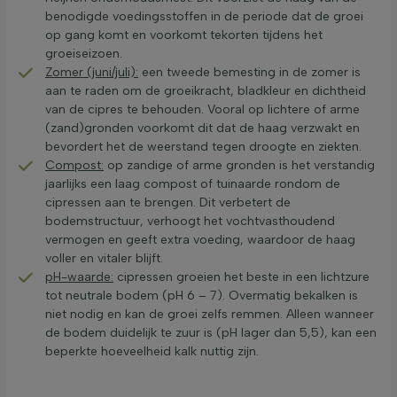
benodigde voedingsstoffen in de periode dat de groei
op gang komt en voorkomt tekorten tijdens het
groeiseizoen.
Zomer (juni/juli):
een tweede bemesting in de zomer is
aan te raden om de groeikracht, bladkleur en dichtheid
van de cipres te behouden. Vooral op lichtere of arme
(zand)gronden voorkomt dit dat de haag verzwakt en
bevordert het de weerstand tegen droogte en ziekten.
Compost:
op zandige of arme gronden is het verstandig
jaarlijks een laag compost of tuinaarde rondom de
cipressen aan te brengen. Dit verbetert de
bodemstructuur, verhoogt het vochtvasthoudend
vermogen en geeft extra voeding, waardoor de haag
voller en vitaler blijft.
pH-waarde:
cipressen groeien het beste in een lichtzure
tot neutrale bodem (pH 6 – 7). Overmatig bekalken is
niet nodig en kan de groei zelfs remmen. Alleen wanneer
de bodem duidelijk te zuur is (pH lager dan 5,5), kan een
beperkte hoeveelheid kalk nuttig zijn.