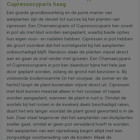
Cupressocyparis haag
Een goede grondbewerking en de juiste manier van
aanplanten zijn de sleutel tot succes bij het planten van
cipressen. Een Chamaecyparis of Cupressocyparis kan zowel
in pot als met kluit worden aangeplant, waarbij beide opties
hun eigen voor- en nadelen hebben. Cipressen in pot hebben
als groot voordeel dat het wortelgestel bij het aanplanten
onbeschadigd blijft. Hierdoor slaan de planten vrijwel direct
aan en gaan ze snel verder met groeien. Een Chamaecyparis
of Cupressocyparis in pot kan daardoor bijna het hele jaar
door geplant worden, zolang de grond niet bevroren is. Bij
voldoende bodemwarmte (in het voorjaar, de zomer en de
herfst) loopt de plant bovendien vrijwel direct uit. Cipressen
met kluit kunnen meestal alleen in het voorjaar of najaar
worden aangeplant, wanneer de plant in rust is. Omdat de
wortels bij het rooien in de kwekerij deels beschadigd raken,
duurt het iets langer voordat de plant goed geworteld is in de
tuin. Daar staat tegenover dat het aanplanten van kluitplanten
sneller gaat, omdat er geen pot verwijderd hoeft te worden.
Het aanplanten van een cipreshaag begint altijd met een
zorgvuldige voorbereiding van de bodem. Maak de