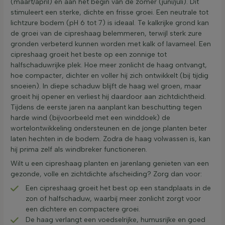
(maart/april) en aan het begin van de zomer (juni/juli). Dit
stimuleert een sterke, dichte en frisse groei. Een neutrale tot
lichtzure bodem (pH 6 tot 7) is ideaal. Te kalkrijke grond kan
de groei van de cipreshaag belemmeren, terwijl sterk zure
gronden verbeterd kunnen worden met kalk of lavameel. Een
cipreshaag groeit het beste op een zonnige tot
halfschaduwrijke plek. Hoe meer zonlicht de haag ontvangt,
hoe compacter, dichter en voller hij zich ontwikkelt (bij tijdig
snoeien). In diepe schaduw blijft de haag wel groen, maar
groeit hij opener en verliest hij daardoor aan zichtdichtheid.
Tijdens de eerste jaren na aanplant kan beschutting tegen
harde wind (bijvoorbeeld met een winddoek) de
wortelontwikkeling ondersteunen en de jonge planten beter
laten hechten in de bodem. Zodra de haag volwassen is, kan
hij prima zelf als windbreker functioneren.
Wilt u een cipreshaag planten en jarenlang genieten van een
gezonde, volle en zichtdichte afscheiding? Zorg dan voor:
Een cipreshaag groeit het best op een standplaats in de
zon of halfschaduw, waarbij meer zonlicht zorgt voor
een dichtere en compactere groei.
De haag verlangt een voedselrijke, humusrijke en goed