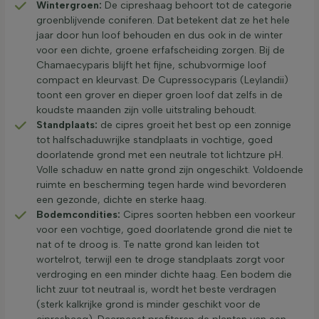
Wintergroen:
De cipreshaag behoort tot de categorie
groenblijvende coniferen. Dat betekent dat ze het hele
jaar door hun loof behouden en dus ook in de winter
voor een dichte, groene erfafscheiding zorgen. Bij de
Chamaecyparis blijft het fijne, schubvormige loof
compact en kleurvast. De Cupressocyparis (Leylandii)
toont een grover en dieper groen loof dat zelfs in de
koudste maanden zijn volle uitstraling behoudt.
Standplaats:
de cipres groeit het best op een zonnige
tot halfschaduwrijke standplaats in vochtige, goed
doorlatende grond met een neutrale tot lichtzure pH.
Volle schaduw en natte grond zijn ongeschikt. Voldoende
ruimte en bescherming tegen harde wind bevorderen
een gezonde, dichte en sterke haag.
Bodemcondities:
Cipres soorten hebben een voorkeur
voor een vochtige, goed doorlatende grond die niet te
nat of te droog is. Te natte grond kan leiden tot
wortelrot, terwijl een te droge standplaats zorgt voor
verdroging en een minder dichte haag. Een bodem die
licht zuur tot neutraal is, wordt het beste verdragen
(sterk kalkrijke grond is minder geschikt voor de