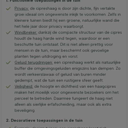
1. Functionele toepassingen in de tuin
Privacy:
de cipreshaag is door zijn dichte, fijn vertakte
groei ideaal om ongewenste inkijk te voorkomen. Zelfs in
kleinere tuinen biedt hij een groene, natuurlijke wand die
het hele jaar door privacy waarborgt.
Windbreker:
dankzij de compacte structuur van de cipres
houdt de haag harde wind tegen, waardoor er een
beschutte tuin ontstaat. Dit is niet alleen prettig voor
mensen in de tuin, maar beschermt ook gevoelige
planten tegen uitdroging en vorst.
Geluid terugdringen:
een cipreshaag werkt als natuurlijke
buffer die omgevingsgeluiden enigszins kan dempen. Zo
wordt verkeerslawaai of geluid van buren minder
gedempt, wat de tuin een rustigere sfeer geeft.
Veiligheid:
de hoogte en dichtheid van een haagcipres
maken het moeilijk voor ongewenste bezoekers om het
perceel te betreden. Daarmee fungeert de haag niet
alleen als sierlijke erfafscheiding, maar ook als extra
beveiliging.
2. Decoratieve toepassingen in de tuin