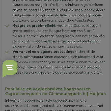
kleurnuances mogelijk. De fijne, schubvormige bladeren
geven de haag een zachte textuur die mooi contrasteert
met planten met grotere bladeren. Dit maakt cipressen
uitstekend te combineren met andere tuinplanten.
Hoogte en groeisnelheid:
vooral de Cupressocyparis
groeit snel en kan een hoogte bereiken van 3 tot 6
meter. Daarmee vormt de haag niet alleen het geraamte
van de tuin, maar biedt ze ook effectieve beschutting
tegen wind en dempt ze omgevingsgeluid.
Vormsnoei en elegante toepassingen:
dankzij de
dichte takstructuur lenen cipressen zich uitstekend voor
vormsnoei. Naast het gebruik als haag kunnen ze ook tot
kegels, zuilen of organische vormen worden gesnoeid,
wat extra sierwaarde en elegantie toevoegt aan de tuin.
Populaire en veelgebruikte haagsoorten
Cupressocyparis en Chamaecyparis bij Heijnen
Bij Heijnen hebben we enkele cipressoorten in ons
assortiment die zeer goed gebruikt kunnen worden voor het
vormen van hagen. De haagexperts van Heijnen hebben