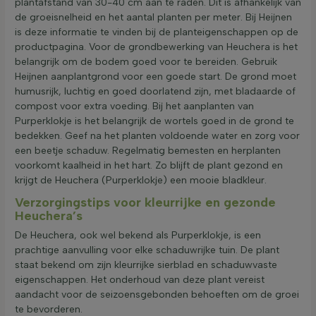
plantafstand van 30-40 cm aan te raden. Dit is afhankelijk van
de groeisnelheid en het aantal planten per meter. Bij Heijnen
is deze informatie te vinden bij de planteigenschappen op de
productpagina. Voor de grondbewerking van Heuchera is het
belangrijk om de bodem goed voor te bereiden. Gebruik
Heijnen aanplantgrond voor een goede start. De grond moet
humusrijk, luchtig en goed doorlatend zijn, met bladaarde of
compost voor extra voeding. Bij het aanplanten van
Purperklokje is het belangrijk de wortels goed in de grond te
bedekken. Geef na het planten voldoende water en zorg voor
een beetje schaduw. Regelmatig bemesten en herplanten
voorkomt kaalheid in het hart. Zo blijft de plant gezond en
krijgt de Heuchera (Purperklokje) een mooie bladkleur.
Verzorgingstips voor kleurrijke en gezonde
Heuchera’s
De Heuchera, ook wel bekend als Purperklokje, is een
prachtige aanvulling voor elke schaduwrijke tuin. De plant
staat bekend om zijn kleurrijke sierblad en schaduwvaste
eigenschappen. Het onderhoud van deze plant vereist
aandacht voor de seizoensgebonden behoeften om de groei
te bevorderen.