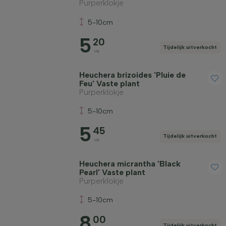
Purperklokje
5-10cm
5
20
Tijdelijk uitverkocht
va
Heuchera brizoides 'Pluie de
Feu' Vaste plant
Purperklokje
5-10cm
5
45
Tijdelijk uitverkocht
va
Heuchera micrantha 'Black
Pearl' Vaste plant
Purperklokje
5-10cm
8
00
Tijdelijk uitverkocht