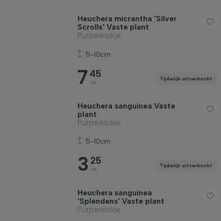
Heuchera micrantha 'Silver
Scrolls' Vaste plant
Purperklokje
5-10cm
7
45
Tijdelijk uitverkocht
va
Heuchera sanguinea Vaste
plant
Purperklokje
5-10cm
3
25
Tijdelijk uitverkocht
va
Heuchera sanguinea
'Splendens' Vaste plant
Purperklokje