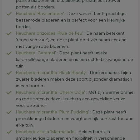
paarse bladeren en uitstekende prestaties in zowel
potten als borders.
Heuchera 'Boysenberry'
: Deze variant heeft prachtige
bessenrode bladeren en is perfect voor een kleurrijke
border.
Heuchera brizoides 'Pluie de Feu'
: De naam betekent
'regen van vuur', en deze plant doet zijn naam eer aan
met vurige rode bloemen.
Heuchera 'Caramel'
: Deze plant heeft unieke
karamelkleurige bladeren en is een echte blikvanger in de
tuin.
Heuchera micrantha 'Black Beauty'
: Donkerpaarse, bijna
zwarte bladeren maken deze soort bijzonder dramatisch
in een border.
Heuchera micrantha 'Cherry Cola'
: Met zijn warme oranje
en rode tinten is deze Heuchera een geweldige keuze
voor de zomer.
Heuchera micrantha 'Plum Pudding'
: Deze plant heeft
pruimkleurige bladeren en voegt een rijk contrast toe aan
elke tuin.
Heuchera villosa 'Marmalade'
: Bekend om zijn
amberkleurige bladeren en flexibiliteit in verschillende