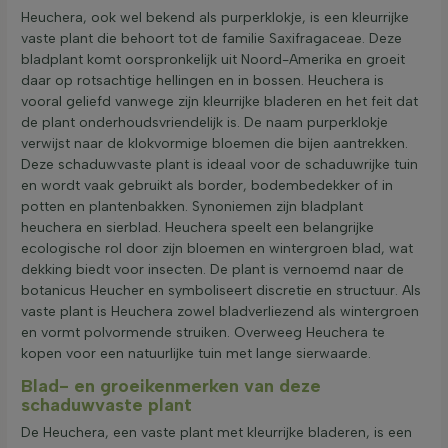
Heuchera, ook wel bekend als purperklokje, is een kleurrijke
vaste plant die behoort tot de familie Saxifragaceae. Deze
bladplant komt oorspronkelijk uit Noord-Amerika en groeit
daar op rotsachtige hellingen en in bossen. Heuchera is
vooral geliefd vanwege zijn kleurrijke bladeren en het feit dat
de plant onderhoudsvriendelijk is. De naam purperklokje
verwijst naar de klokvormige bloemen die bijen aantrekken.
Deze schaduwvaste plant is ideaal voor de schaduwrijke tuin
en wordt vaak gebruikt als border, bodembedekker of in
potten en plantenbakken. Synoniemen zijn bladplant
heuchera en sierblad. Heuchera speelt een belangrijke
ecologische rol door zijn bloemen en wintergroen blad, wat
dekking biedt voor insecten. De plant is vernoemd naar de
botanicus Heucher en symboliseert discretie en structuur. Als
vaste plant is Heuchera zowel bladverliezend als wintergroen
en vormt polvormende struiken. Overweeg Heuchera te
kopen voor een natuurlijke tuin met lange sierwaarde.
Blad- en groeikenmerken van deze
schaduwvaste plant
De Heuchera, een vaste plant met kleurrijke bladeren, is een