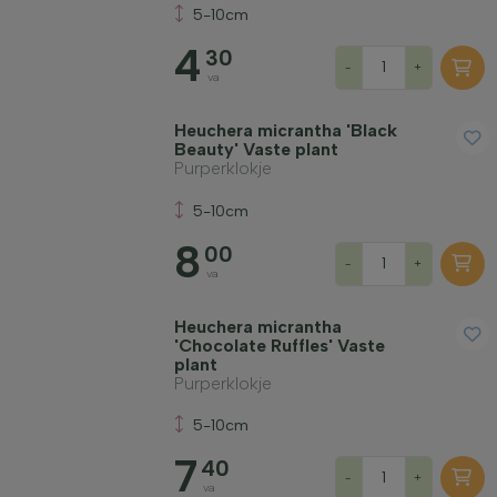
5-10cm
Toepassing
4
30
-
+
va
Bloeikleur
Heuchera micrantha 'Black
Beauty' Vaste plant
Bloeimaand
Purperklokje
5-10cm
Bladkleur
8
00
-
+
va
Prijs
Heuchera micrantha
'Chocolate Ruffles' Vaste
plant
Purperklokje
5-10cm
7
Winterhardheid
40
-
+
va