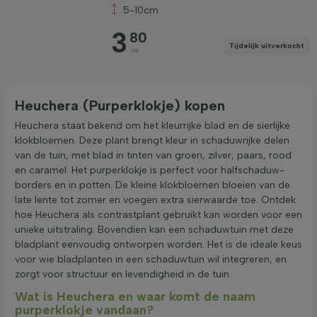
5-10cm
3
80
Tijdelijk uitverkocht
va
Heuchera (Purperklokje) kopen
Heuchera staat bekend om het kleurrijke blad en de sierlijke
klokbloemen. Deze plant brengt kleur in schaduwrijke delen
van de tuin, met blad in tinten van groen, zilver, paars, rood
en caramel. Het purperklokje is perfect voor halfschaduw-
borders en in potten. De kleine klokbloemen bloeien van de
late lente tot zomer en voegen extra sierwaarde toe. Ontdek
hoe Heuchera als contrastplant gebruikt kan worden voor een
unieke uitstraling. Bovendien kan een schaduwtuin met deze
bladplant eenvoudig ontworpen worden. Het is de ideale keus
voor wie bladplanten in een schaduwtuin wil integreren, en
zorgt voor structuur en levendigheid in de tuin.
Wat is Heuchera en waar komt de naam
purperklokje vandaan?