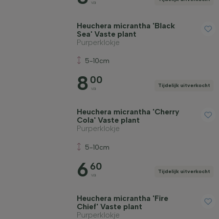
va
Heuchera micrantha 'Black
Sea' Vaste plant
Purperklokje
5-10cm
8
00
Tijdelijk uitverkocht
va
Heuchera micrantha 'Cherry
Cola' Vaste plant
Purperklokje
5-10cm
6
60
Tijdelijk uitverkocht
va
Heuchera micrantha 'Fire
Chief' Vaste plant
Purperklokje