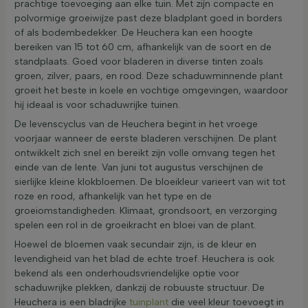
prachtige toevoeging aan elke tuin. Met zijn compacte en
polvormige groeiwijze past deze bladplant goed in borders
of als bodembedekker. De Heuchera kan een hoogte
bereiken van 15 tot 60 cm, afhankelijk van de soort en de
standplaats. Goed voor bladeren in diverse tinten zoals
groen, zilver, paars, en rood. Deze schaduwminnende plant
groeit het beste in koele en vochtige omgevingen, waardoor
hij ideaal is voor schaduwrijke tuinen.
De levenscyclus van de Heuchera begint in het vroege
voorjaar wanneer de eerste bladeren verschijnen. De plant
ontwikkelt zich snel en bereikt zijn volle omvang tegen het
einde van de lente. Van juni tot augustus verschijnen de
sierlijke kleine klokbloemen. De bloeikleur varieert van wit tot
roze en rood, afhankelijk van het type en de
groeiomstandigheden. Klimaat, grondsoort, en verzorging
spelen een rol in de groeikracht en bloei van de plant.
Hoewel de bloemen vaak secundair zijn, is de kleur en
levendigheid van het blad de echte troef. Heuchera is ook
bekend als een onderhoudsvriendelijke optie voor
schaduwrijke plekken, dankzij de robuuste structuur. De
Heuchera is een bladrijke
tuinplant
die veel kleur toevoegt in