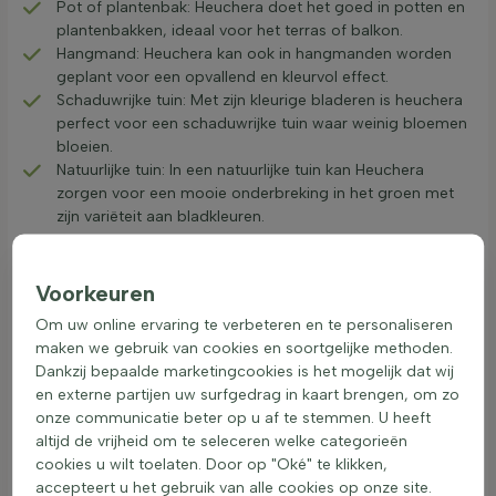
Pot of plantenbak: Heuchera doet het goed in potten en
plantenbakken, ideaal voor het terras of balkon.
Hangmand: Heuchera kan ook in hangmanden worden
geplant voor een opvallend en kleurvol effect.
Schaduwrijke tuin: Met zijn kleurige bladeren is heuchera
perfect voor een schaduwrijke tuin waar weinig bloemen
bloeien.
Natuurlijke tuin: In een natuurlijke tuin kan Heuchera
zorgen voor een mooie onderbreking in het groen met
zijn variëteit aan bladkleuren.
Purperklokje is een uitstekende keuze voor wie een
purperklokje wil kopen en wil genieten van een kleurige
Voorkeuren
schaduwtuin. Door de variëteit aan kleurschakeringen kan
Om uw online ervaring te verbeteren en te personaliseren
Heuchera dienen als contrastplant voor bladkleur, waardoor
maken we gebruik van cookies en soortgelijke methoden.
elke tuin een unieke uitstraling krijgt.
Dankzij bepaalde marketingcookies is het mogelijk dat wij
Combineer Heuchera met varens, hosta’s en
en externe partijen uw surfgedrag in kaart brengen, om zo
grassen
onze communicatie beter op u af te stemmen. U heeft
Heuchera is een bladplant die prachtig combineert in de tuin.
altijd de vrijheid om te seleceren welke categorieën
Deze planten passen goed met varens, hosta’s en grassen
cookies u wilt toelaten. Door op "Oké" te klikken,
zoals Carex. Ze zorgen samen voor een mooi schaduwspel in
accepteert u het gebruik van alle cookies op onze site.