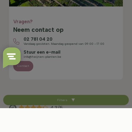
Vragen?
Neem contact op
02 781 04 20
Vandaag gesloten. Maandag geopend van 09:00 - 17:00
Stuur een e-mail
info@heijnen-planten.be
Contact
Filters
4.3/5