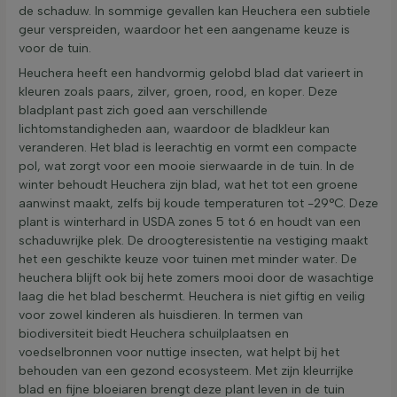
de schaduw. In sommige gevallen kan Heuchera een subtiele
geur verspreiden, waardoor het een aangename keuze is
voor de tuin.
Heuchera heeft een handvormig gelobd blad dat varieert in
kleuren zoals paars, zilver, groen, rood, en koper. Deze
bladplant past zich goed aan verschillende
lichtomstandigheden aan, waardoor de bladkleur kan
veranderen. Het blad is leerachtig en vormt een compacte
pol, wat zorgt voor een mooie sierwaarde in de tuin. In de
winter behoudt Heuchera zijn blad, wat het tot een groene
aanwinst maakt, zelfs bij koude temperaturen tot -29°C. Deze
plant is winterhard in USDA zones 5 tot 6 en houdt van een
schaduwrijke plek. De droogteresistentie na vestiging maakt
het een geschikte keuze voor tuinen met minder water. De
heuchera blijft ook bij hete zomers mooi door de wasachtige
laag die het blad beschermt. Heuchera is niet giftig en veilig
voor zowel kinderen als huisdieren. In termen van
biodiversiteit biedt Heuchera schuilplaatsen en
voedselbronnen voor nuttige insecten, wat helpt bij het
behouden van een gezond ecosysteem. Met zijn kleurrijke
blad en fijne bloeiaren brengt deze plant leven in de tuin