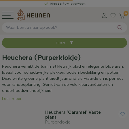
Kies zelf
uw leverweek
0
Filters
Sorteer op
Heuchera (Purperklokje)
Beschikbaar
Heuchera verrijkt de tuin met kleurrijk blad en elegante bloeiaren.
Ideaal voor schaduwrijke plekken, bodembedekking en potten.
Deze wintergroene plant biedt jaarrond sierwaarde en is perfect
Hoogte bij levering (cm)
voor randbeplanting. Geniet van de vele kleurvariëteiten en
onderhoudsvriendelijkheid.
Lees meer
Volwassen hoogte (cm)
Heuchera 'Caramel' Vaste
plant
Standplaats
Purperklokje