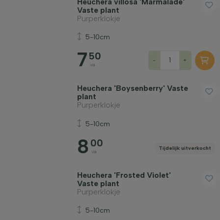
Heuchera villosa 'Marmalade'
Vaste plant
Purperklokje
5-10cm
7
50
-
+
va
Heuchera 'Boysenberry' Vaste
plant
Purperklokje
5-10cm
8
00
Tijdelijk uitverkocht
va
Heuchera 'Frosted Violet'
Vaste plant
Purperklokje
5-10cm