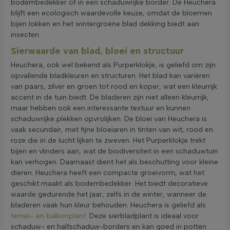
bodembedekker of in een schaduwrijke border. De Heuchera
blijft een ecologisch waardevolle keuze, omdat de bloemen
bijen lokken en het wintergroene blad dekking biedt aan
insecten.
Sierwaarde van blad, bloei en structuur
Heuchera, ook wel bekend als Purperklokje, is geliefd om zijn
opvallende bladkleuren en structuren. Het blad kan variëren
van paars, zilver en groen tot rood en koper, wat een kleurrijk
accent in de tuin biedt. De bladeren zijn niet alleen kleurrijk,
maar hebben ook een interessante textuur en kunnen
schaduwrijke plekken opvrolijken. De bloei van Heuchera is
vaak secundair, met fijne bloeiaren in tinten van wit, rood en
roze die in de lucht lijken te zweven. Het Purperklokje trekt
bijen en vlinders aan, wat de biodiversiteit in een schaduwtuin
kan verhogen. Daarnaast dient het als beschutting voor kleine
dieren. Heuchera heeft een compacte groeivorm, wat het
geschikt maakt als bodembedekker. Het biedt decoratieve
waarde gedurende het jaar, zelfs in de winter, wanneer de
bladeren vaak hun kleur behouden. Heuchera is geliefd als
terras- en balkonplant
. Deze sierbladplant is ideaal voor
schaduw- en halfschaduw-borders en kan goed in potten