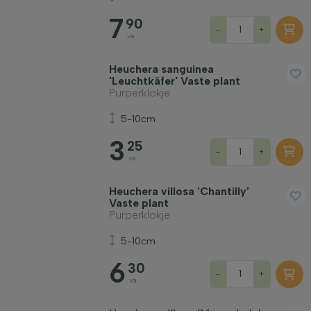
7
90
-
+
va
Heuchera sanguinea
'Leuchtkäfer' Vaste plant
Purperklokje
5-10cm
3
25
-
+
va
Heuchera villosa 'Chantilly'
Vaste plant
Purperklokje
5-10cm
6
30
-
+
va