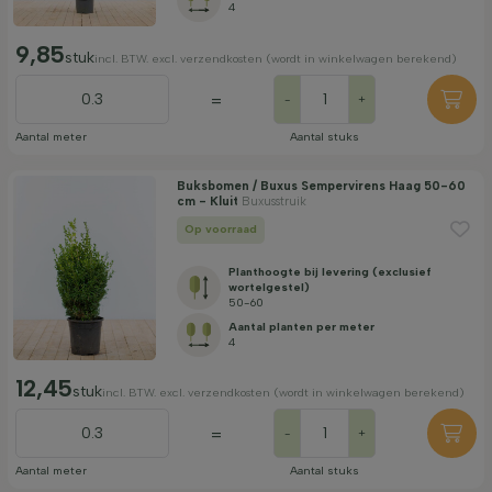
4
9,85
stuk
incl. BTW. excl. verzendkosten (wordt in winkelwagen berekend)
=
-
+
Aantal meter
Aantal stuks
Buksbomen / Buxus Sempervirens Haag 50-60
cm - Kluit
Buxusstruik
Op voorraad
Planthoogte bij levering (exclusief
wortelgestel)
50-60
Aantal planten per meter
4
12,45
stuk
incl. BTW. excl. verzendkosten (wordt in winkelwagen berekend)
=
-
+
Aantal meter
Aantal stuks