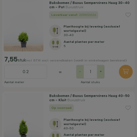
Buksbomen / Buxus Sempervirens Haag 30-40
cm - Pot
Buxusstruik
Leverbaar vanaf:
21/09/2026
Planthoogte bij levering (exclusief
wortelgestel)
30-40
Aantal planten per meter
5
7,55
stuk
incl. BTW. excl. verzendkosten (wordt in winkelwagen berekend)
=
-
+
Aantal meter
Aantal stuks
Buksbomen / Buxus Sempervirens Haag 40-50
cm - Kluit
Buxusstruik
Op voorraad
Planthoogte bij levering (exclusief
wortelgestel)
40-50
Aantal planten per meter