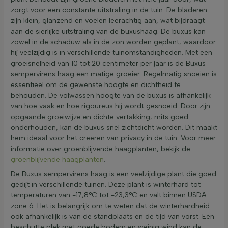
zorgt voor een constante uitstraling in de tuin. De bladeren
zijn klein, glanzend en voelen leerachtig aan, wat bijdraagt
aan de sierlijke uitstraling van de buxushaag. De buxus kan
zowel in de schaduw als in de zon worden geplant, waardoor
hij veelzijdig is in verschillende tuinomstandigheden. Met een
groeisnelheid van 10 tot 20 centimeter per jaar is de Buxus
sempervirens haag een matige groeier. Regelmatig snoeien is
essentieel om de gewenste hoogte en dichtheid te
behouden. De volwassen hoogte van de buxus is afhankelijk
van hoe vaak en hoe rigoureus hij wordt gesnoeid. Door zijn
opgaande groeiwijze en dichte vertakking, mits goed
onderhouden, kan de buxus snel zichtdicht worden. Dit maakt
hem ideaal voor het creëren van privacy in de tuin. Voor meer
informatie over groenblijvende haagplanten, bekijk de
groenblijvende haagplanten
.
De Buxus sempervirens haag is een veelzijdige plant die goed
gedijt in verschillende tuinen. Deze plant is winterhard tot
temperaturen van -17,8°C tot -23,3°C en valt binnen USDA
zone 6. Het is belangrijk om te weten dat de winterhardheid
ook afhankelijk is van de standplaats en de tijd van vorst. Een
beschutte plek met goede bodem en weinig wind kan de