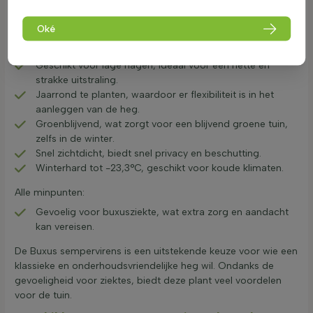
De Buxus sempervirens haag is een populaire keuze voor
tuinen vanwege zijn veelzijdigheid en uitstraling.
Oké
Alle pluspunten:
Geschikt voor lage hagen, ideaal voor een nette en
strakke uitstraling.
Jaarrond te planten, waardoor er flexibiliteit is in het
aanleggen van de heg.
Groenblijvend, wat zorgt voor een blijvend groene tuin,
zelfs in de winter.
Snel zichtdicht, biedt snel privacy en beschutting.
Winterhard tot -23,3°C, geschikt voor koude klimaten.
Alle minpunten:
Gevoelig voor buxusziekte, wat extra zorg en aandacht
kan vereisen.
De Buxus sempervirens is een uitstekende keuze voor wie een
klassieke en onderhoudsvriendelijke heg wil. Ondanks de
gevoeligheid voor ziektes, biedt deze plant veel voordelen
voor de tuin.