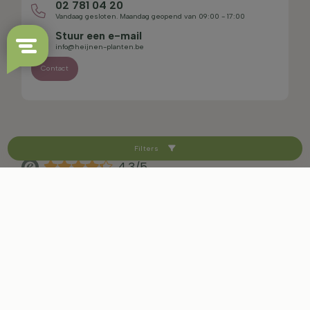
02 781 04 20
Vandaag gesloten. Maandag geopend van 09:00 - 17:00
Stuur een e-mail
info@heijnen-planten.be
Contact
Filters
4.3/5
Sitemap
Disclaimer
Privacybeleid
Voorwaarden en herroepingsrecht
Cookie-instellingen