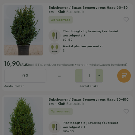
Buksbomen / Buxus Sempervirens Haag 60-80
cm - Kluit
Buxusstruik
Op voorraad
Planthoogte bij levering (exclusief
wortelgestel)
60-80
Aantal planten per meter
3
16,90
stuk
incl. BTW. excl. verzendkosten (wordt in winkelwagen berekend)
=
-
+
Aantal meter
Aantal stuks
Buksbomen / Buxus Sempervirens Haag 80-100
cm - Kluit
Buxusstruik
Op voorraad
Planthoogte bij levering (exclusief
wortelgestel)
80-100