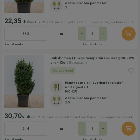
Aantal planten per meter
3
22,35
stuk
incl. BTW. excl. verzendkosten (wordt in winkelwagen berekend)
=
-
+
Aantal meter
Aantal stuks
Buksbomen / Buxus Sempervirens Haag 100-125
cm - Kluit
Buxusstruik
Op voorraad
Planthoogte bij levering (exclusief
wortelgestel)
100-125
Aantal planten per meter
2.5
30,70
stuk
incl. BTW. excl. verzendkosten (wordt in winkelwagen berekend)
=
-
+
Aantal meter
Aantal stuks