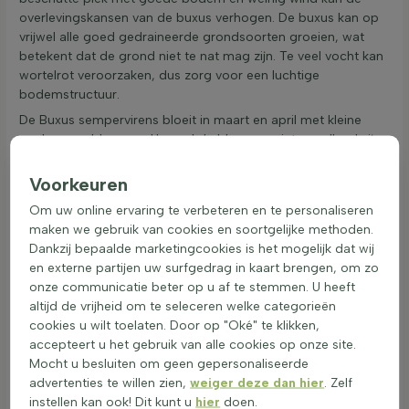
overlevingskansen van de buxus verhogen. De buxus kan op
vrijwel alle goed gedraineerde grondsoorten groeien, wat
betekent dat de grond niet te nat mag zijn. Te veel vocht kan
wortelrot veroorzaken, dus zorg voor een luchtige
bodemstructuur.
De Buxus sempervirens bloeit in maart en april met kleine
geelgroene bloemen. Hoewel de bloemen niet opvallend zijn,
dragen ze bij aan de biodiversiteit door bijen en andere
insecten aan te trekken. Het is belangrijk om te weten dat de
Voorkeuren
buxus giftig is, maar bij normaal gebruik in de tuin vormt dit
Om uw online ervaring te verbeteren en te personaliseren
geen gevaar voor mens en dier. De plant heeft een hoge
maken we gebruik van cookies en soortgelijke methoden.
sierwaarde door zijn dichte, groene blad dat het hele jaar
Dankzij bepaalde marketingcookies is het mogelijk dat wij
door aantrekkelijk blijft. De buxus is ideaal voor het creëren
en externe partijen uw surfgedrag in kaart brengen, om zo
van strakke hagen en kan goed gecombineerd worden met
onze communicatie beter op u af te stemmen. U heeft
andere planten zoals lavendel of rozen. Bij het aanplanten is
altijd de vrijheid om te seleceren welke categorieën
de grootte van de plant bepalend voor het aantal stuks per
cookies u wilt toelaten. Door op "Oké" te klikken,
meter. Raadpleeg de planteigenschappen voor het juiste
accepteert u het gebruik van alle cookies op onze site.
aantal per strekkende meter. De Buxus sempervirens is een
Mocht u besluiten om geen gepersonaliseerde
uitstekende keuze voor een
haagplant
in de tuin.
advertenties te willen zien,
weiger deze dan hier
. Zelf
Buxus: Pluspunten en Minpunten
instellen kan ook! Dit kunt u
hier
doen.