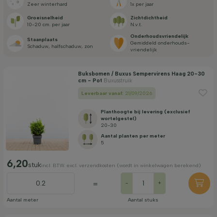
zeer winterhard
1x per jaar
Toepassing
Groei­snelheid
Zicht­dichtheid
10-20 cm. per jaar
n.v.t.
Onderhouds­vriendelijk
Staan­plaats
Bloeikleur
gemiddeld onderhouds­
schaduw, halfschaduw, zon
vriendelijk
Bloeimaand
Buksbomen / Buxus Sempervirens Haag 20-30
cm - Pot
Buxusstruik
Leverbaar vanaf:
21/09/2026
Prijs
Planthoogte bij levering (exclusief
wortelgestel)
20-30
Aantal planten per meter
5
6,20
stuk
incl. BTW. excl. verzendkosten (wordt in winkelwagen berekend)
Filter toepassen
=
-
+
Aantal meter
Aantal stuks