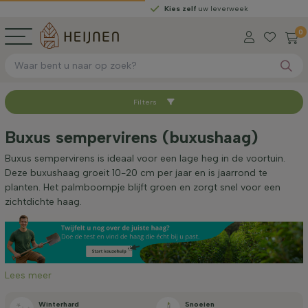
Kies zelf
uw leverweek
0
Filters
Sorteer op
Buxus sempervirens (buxushaag)
Worteltype
Buxus sempervirens is ideaal voor een lage heg in de voortuin.
Deze buxushaag groeit 10-20 cm per jaar en is jaarrond te
planten. Het palmboompje blijft groen en zorgt snel voor een
Hoogte bij levering (cm)
zichtdichte haag.
Breedte bij levering (cm)
Lees meer
Standplaats
Winterhard
Snoeien