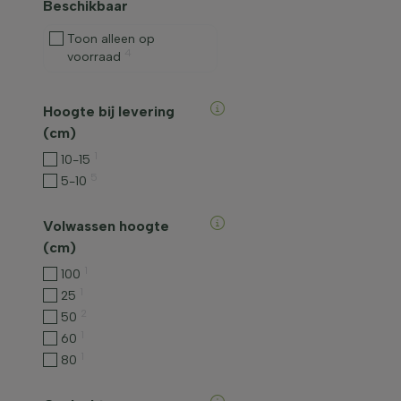
Beschikbaar
Toon alleen op
4
voorraad
Hoogte bij levering
(cm)
1
10-15
5
5-10
Volwassen hoogte
(cm)
1
100
1
25
2
50
1
60
1
80