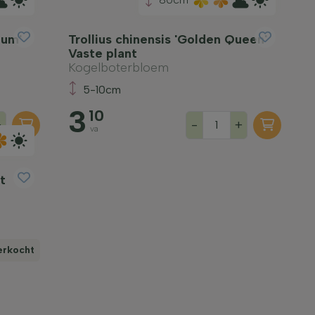
num'
Trollius chinensis 'Golden Queen'
Vaste plant
Kogelboterbloem
5-10cm
3
10
+
-
+
va
t
verkocht