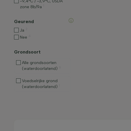
-9,4°C / -3,9°C, USDA
1
zone 8b/9a
Geurend
2
Ja
4
Nee
Grondsoort
Alle grondsoorten
6
(waterdoorlatend)
Voedselrijke grond
1
(waterdoorlatend)