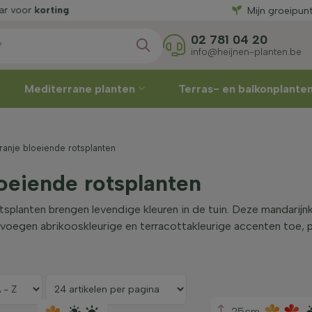
ing
Mijn groeipun
02 781 04 20
info@heijnen-planten.be
Mediterrane planten
Terras- en balkonplante
ranje bloeiende rotsplanten
oeiende rotsplanten
tsplanten brengen levendige kleuren in de tuin. Deze mandarijnk
e voegen abrikooskleurige en terracottakleurige accenten toe, 
25cm