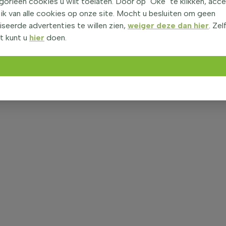
orieën cookies u wilt toelaten. Door op "Oké" te klikken, acc
ik van alle cookies op onze site. Mocht u besluiten om geen
seerde advertenties te willen zien,
weiger deze dan hier
. Zel
t kunt u
hier
doen.