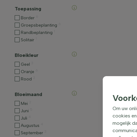
Toepassing
6
Border
6
Groepsbeplanting
1
Randbeplanting
1
Solitair
Bloeikleur
3
Geel
6
Oranje
2
Rood
Bloeimaand
Voork
2
Mei
Om uw onli
5
Juni
cookies en
4
Juli
mogelijk da
4
Augustus
communicati
3
September