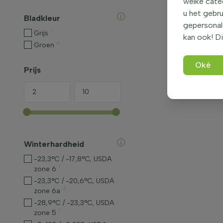
welke categ
u het gebru
Bladkleur
gepersonali
1
Grijs
kan ook! Di
6
Groen
Oké
Prijs
Winterhardheid
-23,3°C / -17,8°C, USDA
1
zone 6
-23,3°C / -20,6°C, USDA
4
zone 6a
-28,9°C / -23,3°C, USDA
1
zone 5