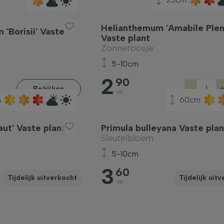
Helianthemum 'Amabile Ple
'Borisii' Vaste
Vaste plant
Zonneroosje
5-10cm
2
90
-
Bekijken
va
m
60cm
ut' Vaste plant
Primula bulleyana Vaste plan
Sleutelbloem
5-10cm
3
60
Tijdelijk uitverkocht
Tijdelijk uit
va