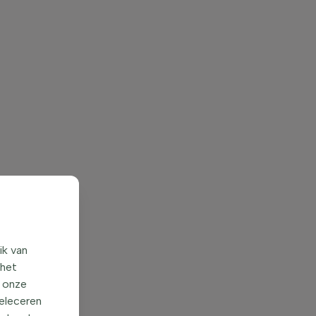
ik van
 het
o onze
seleceren