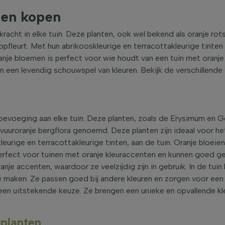
ten kopen
racht in elke tuin. Deze planten, ook wel bekend als oranje rot
opfleurt. Met hun abrikooskleurige en terracottakleurige tinte
ranje bloemen is perfect voor wie houdt van een tuin met oran
in een levendig schouwspel van kleuren. Bekijk de verschillend
toevoeging aan elke tuin. Deze planten, zoals de Erysimum en 
vuuroranje bergflora genoemd. Deze planten zijn ideaal voor het
leurige en terracottakleurige tinten, aan de tuin. Oranje bloei
jn perfect voor tuinen met oranje kleuraccenten en kunnen goe
anje accenten, waardoor ze veelzijdig zijn in gebruik. In de tu
 maken. Ze passen goed bij andere kleuren en zorgen voor een l
n een uitstekende keuze. Ze brengen een unieke en opvallende kle
planten