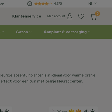
korting
NL
Rechtstreeks
van de kweke
4.3/5
ten
0
Klantenservice
Mijn account
n
Gazon
Aanplant & verzorging
leurige steentuinplanten zijn ideaal voor warme oranje
perfect voor een tuin met oranje kleuraccenten.
80cm