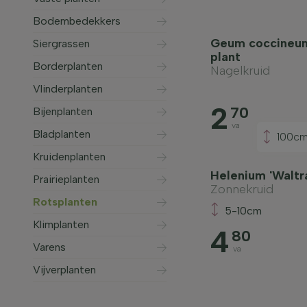
Bodembedekkers
Geum coccineum 
Siergrassen
plant
Borderplanten
Nagelkruid
Vlinderplanten
2
70
Bijenplanten
va
Bladplanten
100c
Kruidenplanten
Helenium 'Waltra
Prairieplanten
Zonnekruid
Rotsplanten
5-10cm
Klimplanten
4
80
Varens
va
Vijverplanten