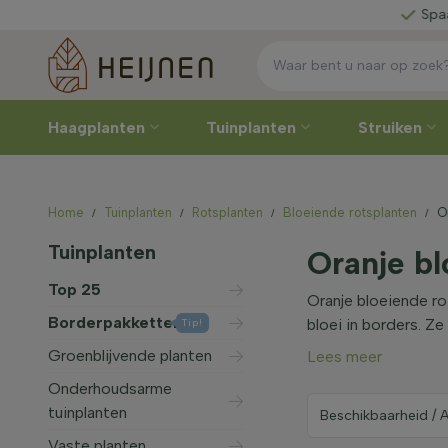
es zelf
Spaar voor
kort
Haagplanten
Tuinplanten
Struiken
Home
Tuinplanten
Rotsplanten
Bloeiende rotsplanten
O
Tuinplanten
Oranje bl
Top 25
Oranje bloeiende ro
Borderpakketten
bloei in borders. Z
Tip!
Groenblijvende planten
Lees meer
Onderhoudsarme
tuinplanten
Vaste planten