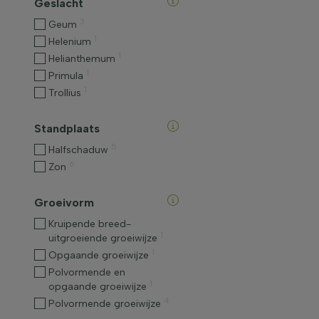
Geslacht
3
Geum
1
Helenium
1
Helianthemum
1
Primula
1
Trollius
Standplaats
5
Halfschaduw
6
Zon
Groeivorm
Kruipende breed-
1
uitgroeiende groeiwijze
1
Opgaande groeiwijze
Polvormende en
1
opgaande groeiwijze
4
Polvormende groeiwijze