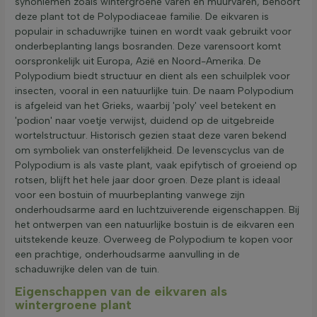
synoniemen zoals wintergroene varen en muurvaren, behoort
deze plant tot de Polypodiaceae familie. De eikvaren is
populair in schaduwrijke tuinen en wordt vaak gebruikt voor
onderbeplanting langs bosranden. Deze varensoort komt
oorspronkelijk uit Europa, Azië en Noord-Amerika. De
Polypodium biedt structuur en dient als een schuilplek voor
insecten, vooral in een natuurlijke tuin. De naam Polypodium
is afgeleid van het Grieks, waarbij 'poly' veel betekent en
'podion' naar voetje verwijst, duidend op de uitgebreide
wortelstructuur. Historisch gezien staat deze varen bekend
om symboliek van onsterfelijkheid. De levenscyclus van de
Polypodium is als vaste plant, vaak epifytisch of groeiend op
rotsen, blijft het hele jaar door groen. Deze plant is ideaal
voor een bostuin of muurbeplanting vanwege zijn
onderhoudsarme aard en luchtzuiverende eigenschappen. Bij
het ontwerpen van een natuurlijke bostuin is de eikvaren een
uitstekende keuze. Overweeg de Polypodium te kopen voor
een prachtige, onderhoudsarme aanvulling in de
schaduwrijke delen van de tuin.
Eigenschappen van de eikvaren als
wintergroene plant