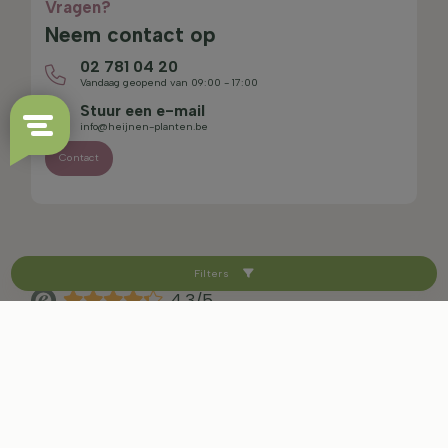
Vragen?
Neem contact op
02 781 04 20
Vandaag geopend van 09:00 - 17:00
Stuur een e-mail
info@heijnen-planten.be
Contact
Filters
4.3/5
Sitemap
Disclaimer
Privacybeleid
Voorwaarden en herroepingsrecht