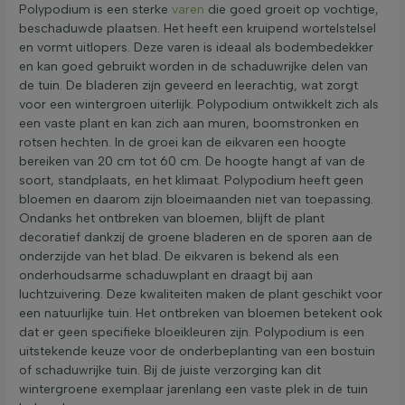
Polypodium is een sterke
varen
die goed groeit op vochtige,
beschaduwde plaatsen. Het heeft een kruipend wortelstelsel
en vormt uitlopers. Deze varen is ideaal als bodembedekker
en kan goed gebruikt worden in de schaduwrijke delen van
de tuin. De bladeren zijn geveerd en leerachtig, wat zorgt
voor een wintergroen uiterlijk. Polypodium ontwikkelt zich als
een vaste plant en kan zich aan muren, boomstronken en
rotsen hechten. In de groei kan de eikvaren een hoogte
bereiken van 20 cm tot 60 cm. De hoogte hangt af van de
soort, standplaats, en het klimaat. Polypodium heeft geen
bloemen en daarom zijn bloeimaanden niet van toepassing.
Ondanks het ontbreken van bloemen, blijft de plant
decoratief dankzij de groene bladeren en de sporen aan de
onderzijde van het blad. De eikvaren is bekend als een
onderhoudsarme schaduwplant en draagt bij aan
luchtzuivering. Deze kwaliteiten maken de plant geschikt voor
een natuurlijke tuin. Het ontbreken van bloemen betekent ook
dat er geen specifieke bloeikleuren zijn. Polypodium is een
uitstekende keuze voor de onderbeplanting van een bostuin
of schaduwrijke tuin. Bij de juiste verzorging kan dit
wintergroene exemplaar jarenlang een vaste plek in de tuin