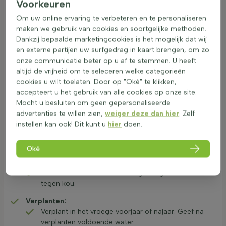
Voorkeuren
droogte.
Om uw online ervaring te verbeteren en te personaliseren
Snoei advies:
maken we gebruik van cookies en soortgelijke methoden.
Verwijder oude en beschadigde bladeren in het
Dankzij bepaalde marketingcookies is het mogelijk dat wij
voorjaar met een scherpe snoeischaar.
en externe partijen uw surfgedrag in kaart brengen, om zo
onze communicatie beter op u af te stemmen. U heeft
Bemesting:
altijd de vrijheid om te seleceren welke categorieën
Bemest één keer in het voorjaar met organische
cookies u wilt toelaten. Door op "Oké" te klikken,
mest om de groei te stimuleren.
accepteert u het gebruik van alle cookies op onze site.
Water geven:
Mocht u besluiten om geen gepersonaliseerde
Controleer grondvocht alleen tijdens droge
advertenties te willen zien,
weiger deze dan hier
. Zelf
periodes. Geef dan matig water.
instellen kan ook! Dit kunt u
hier
doen.
Scheuren/delen:
Scheuren/delen niet van toepassing
Oké
voor dit geslacht
Winterbescherming:
Geen extra winterbescherming nodig. Goed bestand
tegen kou.
Verplanten:
Verplant in het vroege voorjaar of najaar. Geef na
verplanten voldoende water.