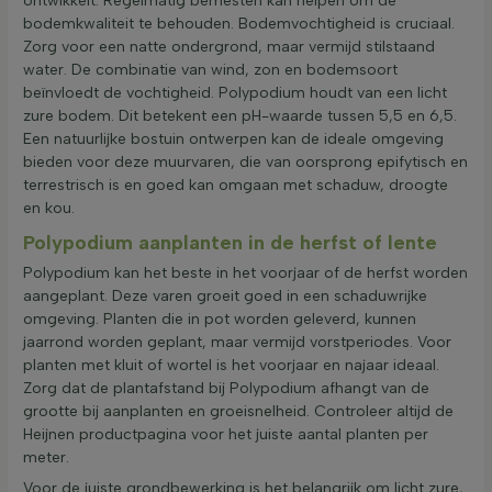
ontwikkelt. Regelmatig bemesten kan helpen om de
bodemkwaliteit te behouden. Bodemvochtigheid is cruciaal.
Zorg voor een natte ondergrond, maar vermijd stilstaand
water. De combinatie van wind, zon en bodemsoort
beïnvloedt de vochtigheid. Polypodium houdt van een licht
zure bodem. Dit betekent een pH-waarde tussen 5,5 en 6,5.
Een natuurlijke bostuin ontwerpen kan de ideale omgeving
bieden voor deze muurvaren, die van oorsprong epifytisch en
terrestrisch is en goed kan omgaan met schaduw, droogte
en kou.
Polypodium aanplanten in de herfst of lente
Polypodium kan het beste in het voorjaar of de herfst worden
aangeplant. Deze varen groeit goed in een schaduwrijke
omgeving. Planten die in pot worden geleverd, kunnen
jaarrond worden geplant, maar vermijd vorstperiodes. Voor
planten met kluit of wortel is het voorjaar en najaar ideaal.
Zorg dat de plantafstand bij Polypodium afhangt van de
grootte bij aanplanten en groeisnelheid. Controleer altijd de
Heijnen productpagina voor het juiste aantal planten per
meter.
Voor de juiste grondbewerking is het belangrijk om licht zure,