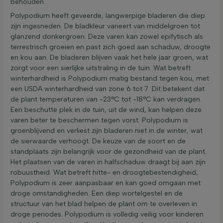
behouden.
Polypodium heeft geveerde, langwerpige bladeren die diep
zijn ingesneden. De bladkleur varieert van middelgroen tot
glanzend donkergroen. Deze varen kan zowel epifytisch als
terrestrisch groeien en past zich goed aan schaduw, droogte
en kou aan. De bladeren blijven vaak het hele jaar groen, wat
zorgt voor een sierlijke uitstraling in de tuin. Wat betreft
winterhardheid is Polypodium matig bestand tegen kou, met
een USDA winterhardheid van zone 6 tot 7. Dit betekent dat
de plant temperaturen van -23°C tot -18°C kan verdragen.
Een beschutte plek in de tuin, uit de wind, kan helpen deze
varen beter te beschermen tegen vorst. Polypodium is
groenblijvend en verliest zijn bladeren niet in de winter, wat
de sierwaarde verhoogt. De keuze van de soort en de
standplaats zijn belangrijk voor de gezondheid van de plant.
Het plaatsen van de varen in halfschaduw draagt bij aan zijn
robuustheid. Wat betreft hitte- en droogtebestendigheid,
Polypodium is zeer aanpasbaar en kan goed omgaan met
droge omstandigheden. Een diep wortelgestel en de
structuur van het blad helpen de plant om te overleven in
droge periodes. Polypodium is volledig veilig voor kinderen