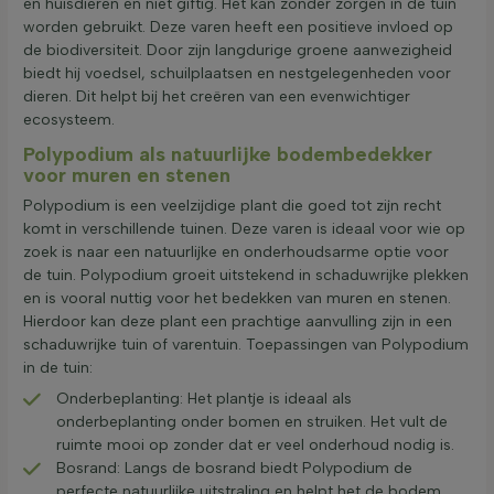
en huisdieren en niet giftig. Het kan zonder zorgen in de tuin
worden gebruikt. Deze varen heeft een positieve invloed op
de biodiversiteit. Door zijn langdurige groene aanwezigheid
biedt hij voedsel, schuilplaatsen en nestgelegenheden voor
dieren. Dit helpt bij het creëren van een evenwichtiger
ecosysteem.
Polypodium als natuurlijke bodembedekker
voor muren en stenen
Polypodium is een veelzijdige plant die goed tot zijn recht
komt in verschillende tuinen. Deze varen is ideaal voor wie op
zoek is naar een natuurlijke en onderhoudsarme optie voor
de tuin. Polypodium groeit uitstekend in schaduwrijke plekken
en is vooral nuttig voor het bedekken van muren en stenen.
Hierdoor kan deze plant een prachtige aanvulling zijn in een
schaduwrijke tuin of varentuin. Toepassingen van Polypodium
in de tuin:
Onderbeplanting: Het plantje is ideaal als
onderbeplanting onder bomen en struiken. Het vult de
ruimte mooi op zonder dat er veel onderhoud nodig is.
Bosrand: Langs de bosrand biedt Polypodium de
perfecte natuurlijke uitstraling en helpt het de bodem