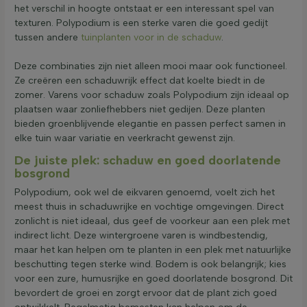
het verschil in hoogte ontstaat er een interessant spel van
texturen. Polypodium is een sterke varen die goed gedijt
tussen andere
tuinplanten voor in de schaduw
.
Deze combinaties zijn niet alleen mooi maar ook functioneel.
Ze creëren een schaduwrijk effect dat koelte biedt in de
zomer. Varens voor schaduw zoals Polypodium zijn ideaal op
plaatsen waar zonliefhebbers niet gedijen. Deze planten
bieden groenblijvende elegantie en passen perfect samen in
elke tuin waar variatie en veerkracht gewenst zijn.
De juiste plek: schaduw en goed doorlatende
bosgrond
Polypodium, ook wel de eikvaren genoemd, voelt zich het
meest thuis in schaduwrijke en vochtige omgevingen. Direct
zonlicht is niet ideaal, dus geef de voorkeur aan een plek met
indirect licht. Deze wintergroene varen is windbestendig,
maar het kan helpen om te planten in een plek met natuurlijke
beschutting tegen sterke wind. Bodem is ook belangrijk; kies
voor een zure, humusrijke en goed doorlatende bosgrond. Dit
bevordert de groei en zorgt ervoor dat de plant zich goed