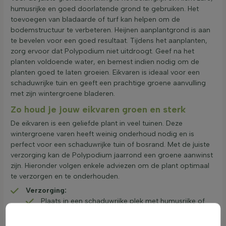
humusrijke en goed doorlatende grond te gebruiken. Het
toevoegen van bladaarde of turf kan helpen om de
bodemstructuur te verbeteren. Heijnen aanplantgrond is aan
te bevelen voor een goed resultaat. Tijdens het aanplanten,
zorg ervoor dat Polypodium niet uitdroogt. Geef na het
planten voldoende water, en bemest indien nodig om de
planten goed te laten groeien. Eikvaren is ideaal voor een
schaduwrijke tuin en geeft een prachtige groene aanvulling
met zijn wintergroene bladeren.
Zo houd je jouw eikvaren groen en sterk
De eikvaren is een geliefde plant in veel tuinen. Deze
wintergroene varen heeft weinig onderhoud nodig en is
perfect voor een schaduwrijke tuin of bosrand. Met de juiste
verzorging kan de Polypodium jaarrond een groene aanwinst
zijn. Hieronder volgen enkele adviezen om de plant optimaal
te verzorgen en te onderhouden.
Verzorging:
Plaats in een schaduwrijke plek met humusrijke of
stenige, goed doorlatende grond.
Water geven is zelden nodig, alleen bij extreme