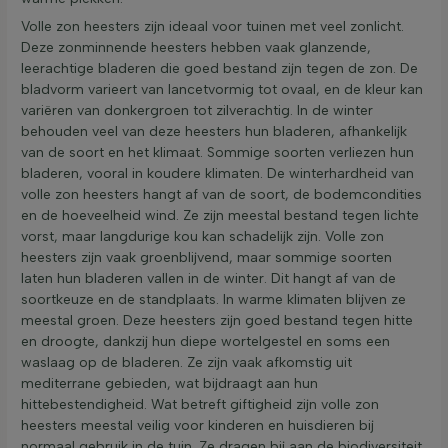
Volle zon heesters zijn ideaal voor tuinen met veel zonlicht.
Deze zonminnende heesters hebben vaak glanzende,
leerachtige bladeren die goed bestand zijn tegen de zon. De
bladvorm varieert van lancetvormig tot ovaal, en de kleur kan
variëren van donkergroen tot zilverachtig. In de winter
behouden veel van deze heesters hun bladeren, afhankelijk
van de soort en het klimaat. Sommige soorten verliezen hun
bladeren, vooral in koudere klimaten. De winterhardheid van
volle zon heesters hangt af van de soort, de bodemcondities
en de hoeveelheid wind. Ze zijn meestal bestand tegen lichte
vorst, maar langdurige kou kan schadelijk zijn. Volle zon
heesters zijn vaak groenblijvend, maar sommige soorten
laten hun bladeren vallen in de winter. Dit hangt af van de
soortkeuze en de standplaats. In warme klimaten blijven ze
meestal groen. Deze heesters zijn goed bestand tegen hitte
en droogte, dankzij hun diepe wortelgestel en soms een
waslaag op de bladeren. Ze zijn vaak afkomstig uit
mediterrane gebieden, wat bijdraagt aan hun
hittebestendigheid. Wat betreft giftigheid zijn volle zon
heesters meestal veilig voor kinderen en huisdieren bij
normaal gebruik in de tuin. Ze dragen bij aan de biodiversiteit