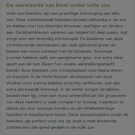
De sierwaarde van bloei onder volle zon
Volle zon heesters zijn een prachtige toevoeging aan elke
tuin. Deze zonminnende heesters bloeien uitbundig in de zon
en trekken met hun kleurrijke bloemen veel bijen en vlinders
aan. De bloemkleuren variëren van felgeel tot diep paars, wat
zorgt voor een levendig schouwspel. De bladeren van deze
zonnelievende sierheesters zijn vaak glanzend groen en
bieden een mooi contrast met de bloemen. Sommige
soorten hebben zelfs een aangename geur, wat extra sfeer
geeft aan de tuin. Naast hun visuele aantrekkingskracht
bieden deze heesters ook schuilplaatsen voor kleine dieren
en insecten. In de herfst kunnen de bladeren van deze
struiken voor warme plekken prachtig verkleuren, wat een
extra sierwaarde toevoegt. In de winter zorgen de takken,
bedekt met rijp, voor een mooi wintersilhouet. De groeivorm
van deze heesters is vaak compact en bossig, waardoor ze
ideaal zijn voor zonnige borders en als hittebestendige
heesters in mediterrane tuinen. Deze zonaanbidders onder de
heesters zijn perfect voor wie op zoek is naar bloeiende
zonheesters die goed gedijen in de volle zon.