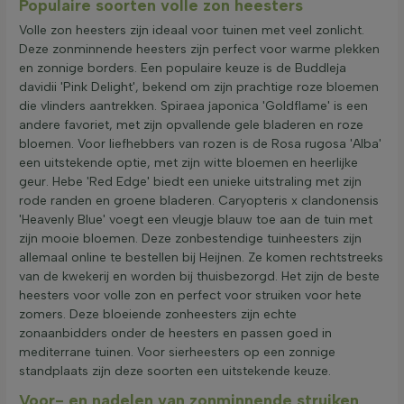
Populaire soorten volle zon heesters
Volle zon heesters zijn ideaal voor tuinen met veel zonlicht.
Deze zonminnende heesters zijn perfect voor warme plekken
en zonnige borders. Een populaire keuze is de Buddleja
davidii 'Pink Delight', bekend om zijn prachtige roze bloemen
die vlinders aantrekken. Spiraea japonica 'Goldflame' is een
andere favoriet, met zijn opvallende gele bladeren en roze
bloemen. Voor liefhebbers van rozen is de Rosa rugosa 'Alba'
een uitstekende optie, met zijn witte bloemen en heerlijke
geur. Hebe 'Red Edge' biedt een unieke uitstraling met zijn
rode randen en groene bladeren. Caryopteris x clandonensis
'Heavenly Blue' voegt een vleugje blauw toe aan de tuin met
zijn mooie bloemen. Deze zonbestendige tuinheesters zijn
allemaal online te bestellen bij Heijnen. Ze komen rechtstreeks
van de kwekerij en worden bij thuisbezorgd. Het zijn de beste
heesters voor volle zon en perfect voor struiken voor hete
zomers. Deze bloeiende zonheesters zijn echte
zonaanbidders onder de heesters en passen goed in
mediterrane tuinen. Voor sierheesters op een zonnige
standplaats zijn deze soorten een uitstekende keuze.
Voor- en nadelen van zonminnende struiken