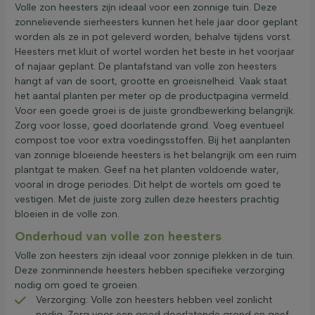
Volle zon heesters zijn ideaal voor een zonnige tuin. Deze
zonnelievende sierheesters kunnen het hele jaar door geplant
worden als ze in pot geleverd worden, behalve tijdens vorst.
Heesters met kluit of wortel worden het beste in het voorjaar
of najaar geplant. De plantafstand van volle zon heesters
hangt af van de soort, grootte en groeisnelheid. Vaak staat
het aantal planten per meter op de productpagina vermeld.
Voor een goede groei is de juiste grondbewerking belangrijk.
Zorg voor losse, goed doorlatende grond. Voeg eventueel
compost toe voor extra voedingsstoffen. Bij het aanplanten
van zonnige bloeiende heesters is het belangrijk om een ruim
plantgat te maken. Geef na het planten voldoende water,
vooral in droge periodes. Dit helpt de wortels om goed te
vestigen. Met de juiste zorg zullen deze heesters prachtig
bloeien in de volle zon.
Onderhoud van volle zon heesters
Volle zon heesters zijn ideaal voor zonnige plekken in de tuin.
Deze zonminnende heesters hebben specifieke verzorging
nodig om goed te groeien.
Verzorging: Volle zon heesters hebben veel zonlicht
nodig. Zorg voor een goed doorlatende grond en geef