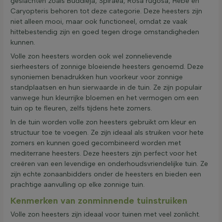
geslachten zoals Buddleja, Spiraea, Rosa rugosa, Hebe en
Caryopteris behoren tot deze categorie. Deze heesters zijn
niet alleen mooi, maar ook functioneel, omdat ze vaak
hittebestendig zijn en goed tegen droge omstandigheden
kunnen.
Volle zon heesters worden ook wel zonnelievende
sierheesters of zonnige bloeiende heesters genoemd. Deze
synoniemen benadrukken hun voorkeur voor zonnige
standplaatsen en hun sierwaarde in de tuin. Ze zijn populair
vanwege hun kleurrijke bloemen en het vermogen om een
tuin op te fleuren, zelfs tijdens hete zomers.
In de tuin worden volle zon heesters gebruikt om kleur en
structuur toe te voegen. Ze zijn ideaal als struiken voor hete
zomers en kunnen goed gecombineerd worden met
mediterrane heesters. Deze heesters zijn perfect voor het
creëren van een levendige en onderhoudsvriendelijke tuin. Ze
zijn echte zonaanbidders onder de heesters en bieden een
prachtige aanvulling op elke zonnige tuin.
Kenmerken van zonminnende tuinstruiken
Volle zon heesters zijn ideaal voor tuinen met veel zonlicht.