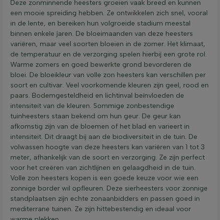
Deze zonminnende heesters groeien vaak breed en kunnen
een mooie spreiding hebben. Ze ontwikkelen zich snel, vooral
in de lente, en bereiken hun volgroeide stadium meestal
binnen enkele jaren. De bloeimaanden van deze heesters
variëren, maar veel soorten bloeien in de zomer. Het klimaat,
de temperatuur en de verzorging spelen hierbij een grote rol.
Warme zomers en goed bewerkte grond bevorderen de
bloei. De bloeikleur van volle zon heesters kan verschillen per
soort en cultivar. Veel voorkomende kleuren zijn geel, rood en
paars. Bodemgesteldheid en lichtinval beïnvloeden de
intensiteit van de kleuren. Sommige zonbestendige
tuinheesters staan bekend om hun geur. De geur kan
afkomstig zijn van de bloemen of het blad en varieert in
intensiteit. Dit draagt bij aan de biodiversiteit in de tuin. De
volwassen hoogte van deze heesters kan variëren van 1 tot 3
meter, afhankelijk van de soort en verzorging. Ze zijn perfect
voor het creëren van zichtlijnen en gelaagdheid in de tuin.
Volle zon heesters kopen is een goede keuze voor wie een
zonnige border wil opfleuren. Deze sierheesters voor zonnige
standplaatsen zijn echte zonaanbidders en passen goed in
mediterrane tuinen. Ze zijn hittebestendig en ideaal voor
warme plekken.