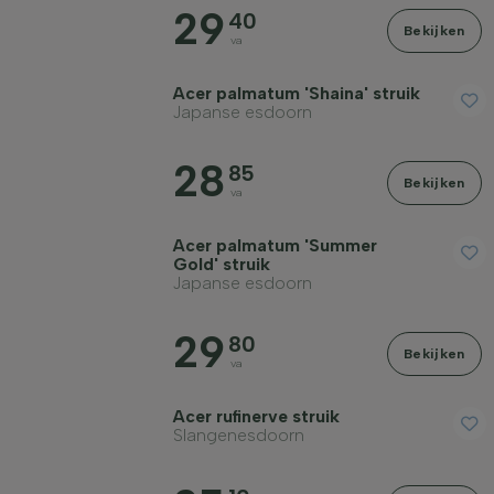
29
40
Bekijken
va
Acer palmatum 'Shaina' struik
Japanse esdoorn
28
85
Bekijken
va
Acer palmatum 'Summer
Gold' struik
Japanse esdoorn
29
80
Bekijken
va
Acer rufinerve struik
Slangenesdoorn