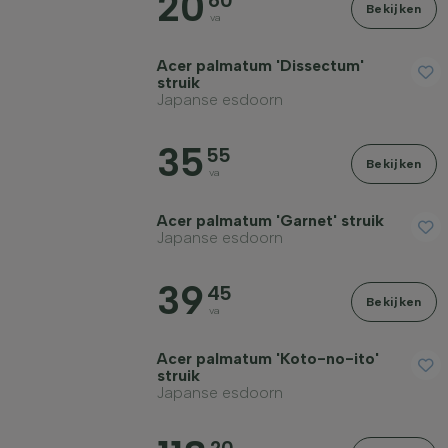
20
60
Bekijken
va
Acer palmatum 'Dissectum'
struik
Japanse esdoorn
35
55
Bekijken
va
Acer palmatum 'Garnet' struik
Japanse esdoorn
39
45
Bekijken
va
Acer palmatum 'Koto-no-ito'
struik
Japanse esdoorn