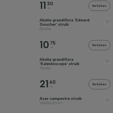
11
30
Bekijken
Geslacht
va
Abelia grandiflora 'Edward
Standplaats
Goucher' struik
Abelia
Groeivorm
10
75
Bekijken
va
Toepassing
Abelia grandiflora
'Kaleidoscope' struik
Abelia
Bloeikleur
21
60
Bekijken
Bloeimaand
va
Acer campestre struik
Bladkleur
Veldesdoorn