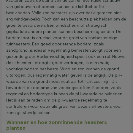
Factoren zoals de stand van de zon en eventuele schaduw
van gebouwen of bomen kunnen de lichtbehoefte
beïnvloeden. Volle zon heesters zijn over het algemeen niet
erg windgevoelig. Toch kan een beschutte plek helpen om de
groei te bevorderen. Een windscherm of strategisch
geplaatste andere planten kunnen bescherming bieden. De
bodemsoort is cruciaal voor de groei van zonbestendige
tuinheesters. Een goed doorlatende bodem, zoals
zandgrond, is ideaal. Regelmatig bemesten zorgt voor een
gezonde groei. Bodemvochtigheid speelt ook een rol. Hoewel
deze heesters droogte goed verdragen, is een matig
vochtige bodem het beste. Wind en zon kunnen de grond
uitdrogen, dus regelmatig water geven is belangrijk. De pH-
waarde van de grond moet neutraal tot licht zuur zijn. Dit
bevordert de opname van voedingsstoffen. Factoren zoals
regenval en bodemtype kunnen de pH-waarde beïnvloeden.
Het is aan te raden om de pH-waarde regelmatig te
controleren voor optimale groei van deze sierheesters voor
zonnige standplaatsen.
Wanneer en hoe zonminnende heesters
planten