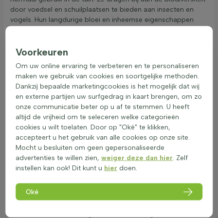
door voedsel en schuilplaatsen te bieden aan insecten en
vogels. Hun langdurige bloei en inheemse eigenschappen
maken ze aantrekkelijk voor bestuivers, wat helpt bij het in
stand houden van een gezond ecosysteem.
Voorkeuren
Waarom kiezen voor zonbestendige
sierheesters?
Om uw online ervaring te verbeteren en te personaliseren
maken we gebruik van cookies en soortgelijke methoden.
Volle zon heesters zijn ideaal voor tuinen met veel zonlicht.
Dankzij bepaalde marketingcookies is het mogelijk dat wij
Deze zonminnende heesters gedijen goed in warme
en externe partijen uw surfgedrag in kaart brengen, om zo
omstandigheden en zijn perfect voor zonnige plekken. Ze
onze communicatie beter op u af te stemmen. U heeft
bieden niet alleen schoonheid, maar ook structuur aan de
altijd de vrijheid om te seleceren welke categorieën
tuin. Hier zijn enkele manieren waarop volle zon heesters
cookies u wilt toelaten. Door op "Oké" te klikken,
kunnen worden toegepast:
accepteert u het gebruik van alle cookies op onze site.
Heesters voor zonnige borders: Creëer een kleurrijke
Mocht u besluiten om geen gepersonaliseerde
border met bloeiende zonheesters die de hele zomer
advertenties te willen zien,
weiger deze dan hier
. Zelf
bloeien.
instellen kan ook! Dit kunt u
hier
doen.
Groepsbeplanting: Plant zonbestendige tuinheesters in
groepen voor een weelderig effect.
Oké
Solitair: Gebruik een opvallende heester als blikvanger in
de tuin.
Hekwerk of schutting: Laat heesters langs een hekwerk