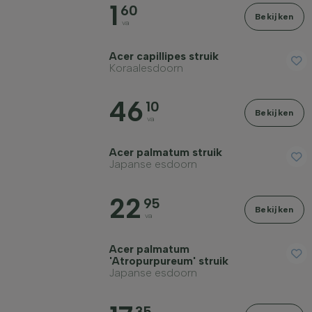
1
60
Prijs
Bekijken
va
Acer capillipes struik
Koraalesdoorn
46
10
Winterhardheid
Bekijken
va
Acer palmatum struik
Bladhoudend
Japanse esdoorn
22
Geurend
95
Bekijken
va
Vruchtdragend
Acer palmatum
'Atropurpureum' struik
Japanse esdoorn
Grondsoort
35