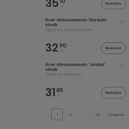
35
10
Bekijken
va
Acer shirasawanum 'Aureum'
struik
Japanse goudesdoorn
32
90
Bekijken
va
Acer shirasawanum 'Jordan'
struik
Japanse esdoorn
31
85
Bekijken
va
1
2
...
25
Volgende