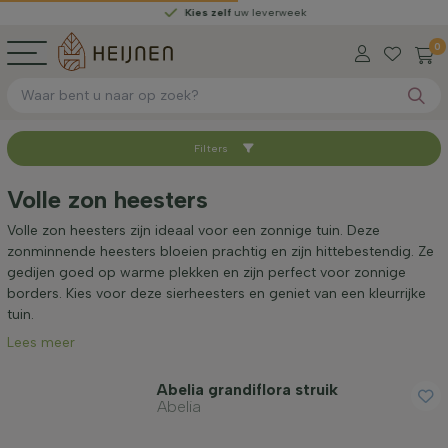
Kies zelf
uw leverweek
0
Filters
Sorteer op
Volle zon heesters
Beschikbaar
Volle zon heesters zijn ideaal voor een zonnige tuin. Deze
zonminnende heesters bloeien prachtig en zijn hittebestendig. Ze
gedijen goed op warme plekken en zijn perfect voor zonnige
Worteltype
borders. Kies voor deze sierheesters en geniet van een kleurrijke
tuin.
Lees meer
Hoogte bij levering (cm)
Abelia grandiflora struik
Abelia
Volwassen hoogte (cm)