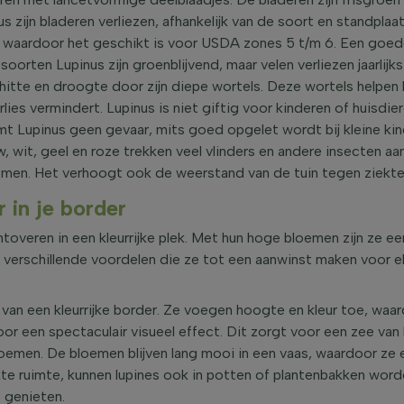
s zijn bladeren verliezen, afhankelijk van de soort en standplaa
 waardoor het geschikt is voor USDA zones 5 t/m 6. Een goed
rten Lupinus zijn groenblijvend, maar velen verliezen jaarlijks
hitte en droogte door zijn diepe wortels. Deze wortels helpen 
lies vermindert. Lupinus is niet giftig voor kinderen of huisd
ormt Lupinus geen gevaar, mits goed opgelet wordt bij kleine kin
w, wit, geel en roze trekken veel vlinders en andere insecten aa
temen. Het verhoogt ook de weerstand van de tuin tegen ziekte
r in je border
omtoveren in een kleurrijke plek. Met hun hoge bloemen zijn ze e
en verschillende voordelen die ze tot een aanwinst maken voor el
 van een kleurrijke border. Ze voegen hoogte en kleur toe, waa
or een spectaculair visueel effect. Dit zorgt voor een zee van k
bloemen. De bloemen blijven lang mooi in een vaas, waardoor ze e
e ruimte, kunnen lupines ook in potten of plantenbakken word
 genieten.