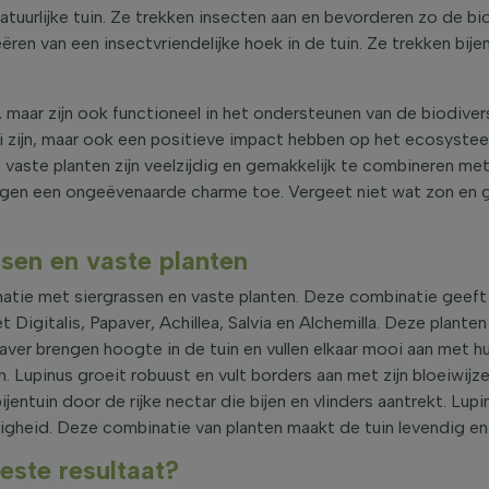
atuurlijke tuin. Ze trekken insecten aan en bevorderen zo de bio
ëren van een insectvriendelijke hoek in de tuin. Ze trekken bije
 maar zijn ook functioneel in het ondersteunen van de biodiver
 zijn, maar ook een positieve impact hebben op het ecosysteem
vaste planten zijn veelzijdig en gemakkelijk te combineren met
egen een ongeëvenaarde charme toe. Vergeet niet wat zon en 
sen en vaste planten
inatie met siergrassen en vaste planten. Deze combinatie geeft e
igitalis, Papaver, Achillea, Salvia en Alchemilla. Deze plante
apaver brengen hoogte in de tuin en vullen elkaar mooi aan met hu
 Lupinus groeit robuust en vult borders aan met zijn bloeiwijze
jentuin door de rijke nectar die bijen en vlinders aantrekt. Lup
digheid. Deze combinatie van planten maakt de tuin levendig 
este resultaat?