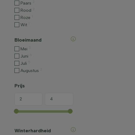
2
Paars
2
Rood
1
Roze
1
Wit
Bloeimaand
3
Mei
6
Juni
5
Juli
2
Augustus
Prijs
Winterhardheid