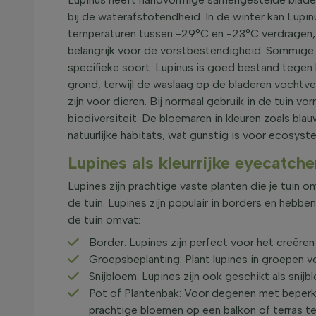
bij de waterafstotendheid. In de winter kan Lupinu
temperaturen tussen -29°C en -23°C verdragen,
belangrijk voor de vorstbestendigheid. Sommige soo
specifieke soort. Lupinus is goed bestand tegen 
grond, terwijl de waslaag op de bladeren vochtver
zijn voor dieren. Bij normaal gebruik in de tuin v
biodiversiteit. De bloemaren in kleuren zoals blau
natuurlijke habitats, wat gunstig is voor ecosys
Lupines als kleurrijke eyecatche
Lupines zijn prachtige vaste planten die je tuin 
de tuin. Lupines zijn populair in borders en hebb
de tuin omvat:
Border: Lupines zijn perfect voor het creëren
Groepsbeplanting: Plant lupines in groepen vo
Snijbloem: Lupines zijn ook geschikt als snij
Pot of Plantenbak: Voor degenen met beperkt
prachtige bloemen op een balkon of terras te