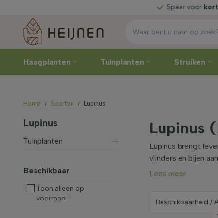
zelf
Spaar voor
korting
Haagplanten
Tuinplanten
Struiken
Home
Soorten
Lupinus
Lupinus
Lupinus (
Tuinplanten
Lupinus brengt leven
vlinders en bijen aa
Beschikbaar
Lees meer
Toon alleen op
2
voorraad