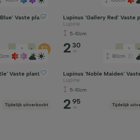
 Blue' Vaste plant
Lupinus 'Gallery Red' Vaste 
Lupine
5-10cm
2
30
-
+
-
va
00cm
80cm
le' Vaste plant
Lupinus 'Noble Maiden' Vast
Lupine
5-10cm
2
95
Tijdelijk uitverkocht
Tijdelijk uit
va