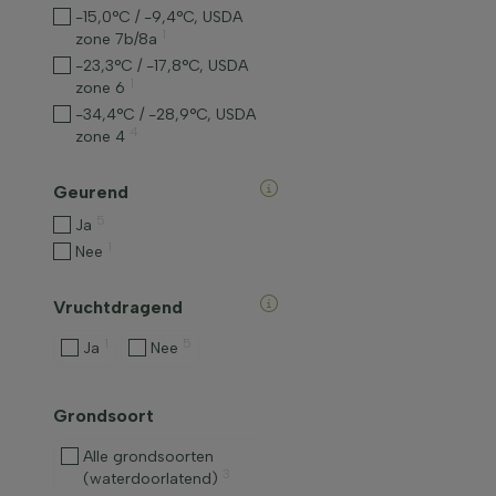
-15,0°C / -9,4°C, USDA
1
zone 7b/8a
-23,3°C / -17,8°C, USDA
1
zone 6
-34,4°C / -28,9°C, USDA
4
zone 4
Geurend
5
Ja
1
Nee
Vruchtdragend
1
5
Ja
Nee
Grondsoort
Alle grondsoorten
3
(waterdoorlatend)