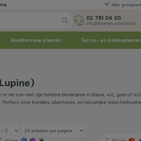
kor
Mijn groeipun
02 781 04 20
info@heijnen-planten.be
Mediterrane planten
Terras- en balkonplante
Lupine)
 in de tuin met zijn heldere bloemaren in blauw, wit, geel of ro
n. Perfect voor borders, pluktuinen, en natuurlijke insectenhoeke
90cm
100cm