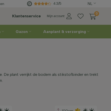
ting
NL
Rechtstreeks
van de kweker
4.3/5
ten
0
Klantenservice
Mijn account
n
Gazon
Aanplant & verzorging
ze. De plant verrijkt de bodem als stikstofbinder en trekt
n.
100cm