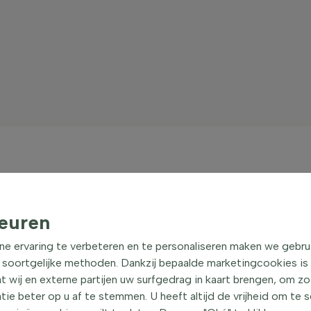
ke tuin. Deze vaste plant heeft opvallende hoge bloemen die d
oemen in blauwtinten, roze, paars, geel en wit. Van late lente 
euren
 perfect. De lupine is ook een ideale keuze voor het ontwerpen 
ne ervaring te verbeteren en te personaliseren maken we gebru
 de schoonheid van deze vlinderbloemige vaste plant. Creëer e
 soortgelijke methoden. Dankzij bepaalde marketingcookies is
t wij en externe partijen uw surfgedrag in kaart brengen, om z
r als vaste plant?
e beter op u af te stemmen. U heeft altijd de vrijheid om te 