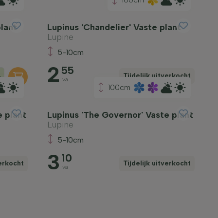
plant
Lupinus 'Chandelier' Vaste plant
Lupine
5-10cm
2
55
+
Tijdelijk uitverkocht
va
100cm
e plant
Lupinus 'The Governor' Vaste plant
Lupine
5-10cm
3
10
verkocht
Tijdelijk uitverkocht
va