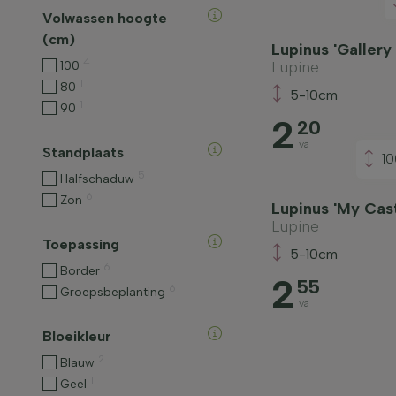
Volwassen hoogte
(cm)
Lupinus 'Gallery
4
Lupine
100
1
80
5-10cm
1
90
2
20
va
Standplaats
1
5
Halfschaduw
6
Zon
Lupinus 'My Cast
Lupine
Toepassing
5-10cm
6
Border
2
55
6
Groepsbeplanting
va
Bloeikleur
2
Blauw
1
Geel