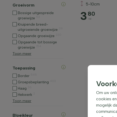
5-10cm
Groeivorm
3
80
Bossige uitgespreide
53
groeiwijze
va
Kruipende breed-
39
uitgroeiende groeiwijze
230
Opgaande groeiwijze
Opgaande tot bossige
154
groeiwijze
Toon meer
Toepassing
545
Border
403
Voork
Groepsbeplanting
36
Haag
Om uw onli
2
Hekwerk
cookies en
Toon meer
mogelijk da
communicati
Bloeikleur