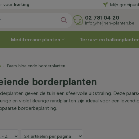
ng
Mijn groeipun
02 781 04 20
info@heijnen-planten.be
Mediterrane planten
Terras- en balkonplante
n
Paars bloeiende borderplanten
eiende borderplanten
derplanten geven de tuin een sfeervolle uitstraling. Deze paar
eurige en violetkleurige randplanten zijn ideaal voor een leven
ppaarse borderbeplanting.