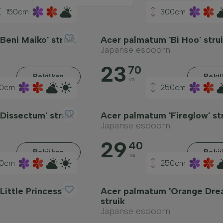
150cm
300cm
Beni Maiko' struik
Acer palmatum 'Bi Hoo' stru
Japanse esdoorn
23
70
Bekijken
Beki
va
0cm
250cm
Dissectum' struik
Acer palmatum 'Fireglow' st
Japanse esdoorn
29
40
Bekijken
Beki
va
0cm
250cm
ittle Princess'
Acer palmatum 'Orange Dre
struik
Japanse esdoorn