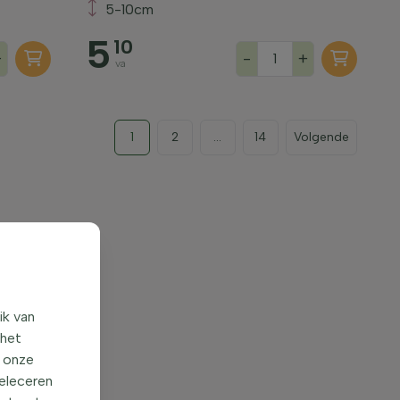
5-10cm
5
10
+
-
+
va
1
2
...
14
Volgende
ik van
 het
o onze
seleceren