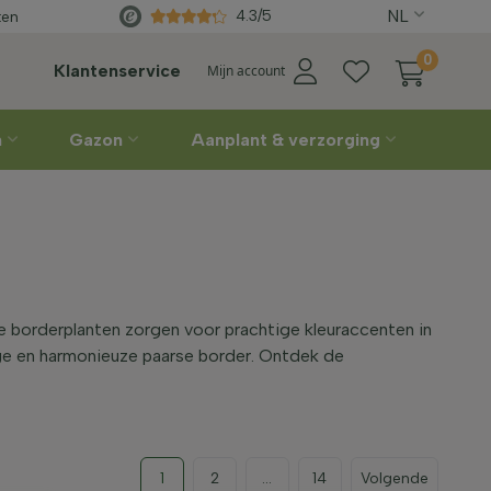
korting
NL
Rechtstreeks
van de kweker
4.3/5
ten
0
Klantenservice
Mijn account
n
Gazon
Aanplant & verzorging
se borderplanten zorgen voor prachtige kleuraccenten in
dige en harmonieuze paarse border. Ontdek de
1
2
...
14
Volgende