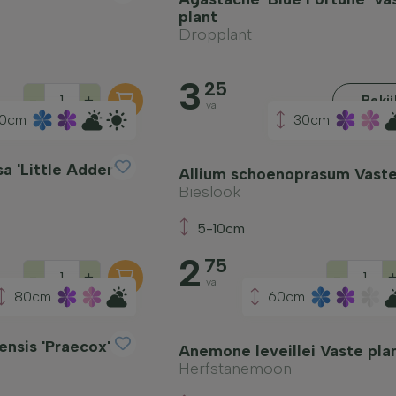
plant
Dropplant
3
25
-
+
Beki
va
0cm
30cm
 'Little Adder'
Allium schoenoprasum Vaste
Bieslook
5-10cm
2
75
-
+
-
va
80cm
60cm
nsis 'Praecox'
Anemone leveillei Vaste pla
Herfstanemoon