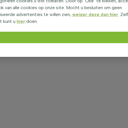
orieën cookies u wilt toelaten. Door op "Oké" te klikken, acc
ik van alle cookies op onze site. Mocht u besluiten om geen
seerde advertenties te willen zien,
weiger deze dan hier
. Zel
t kunt u
hier
doen.