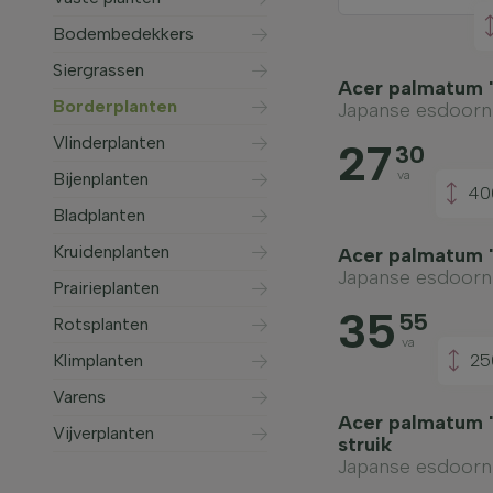
Bodembedekkers
Siergrassen
Acer palmatum '
Borderplanten
Japanse esdoorn
Vlinderplanten
27
30
va
Bijenplanten
40
Bladplanten
Kruidenplanten
Acer palmatum '
Japanse esdoorn
Prairieplanten
35
55
Rotsplanten
va
Klimplanten
25
Varens
Acer palmatum 'L
Vijverplanten
struik
Japanse esdoorn