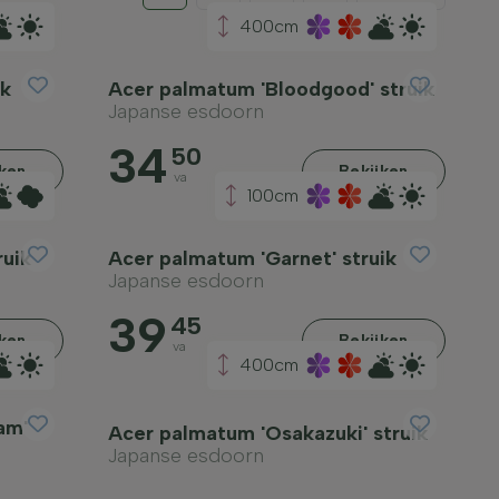
400cm
ik
Acer palmatum 'Bloodgood' struik
Japanse esdoorn
34
50
jken
Bekijken
va
100cm
ruik
Acer palmatum 'Garnet' struik
Japanse esdoorn
39
45
jken
Bekijken
va
400cm
am'
Acer palmatum 'Osakazuki' struik
Japanse esdoorn