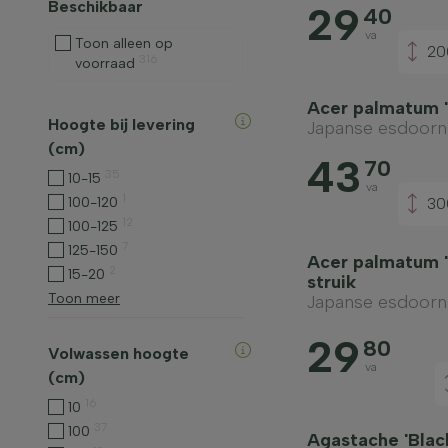
Beschikbaar
29
40
va
Toon alleen op
20
316
voorraad
Acer palmatum '
Hoogte bij levering
Japanse esdoorn
(cm)
43
70
35
10-15
va
1
100-120
30
12
100-125
7
125-150
Acer palmatum 
2
15-20
struik
Toon meer
Japanse esdoorn
29
80
Volwassen hoogte
va
(cm)
16
10
37
100
Agastache 'Blac