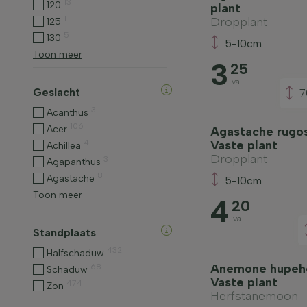
13
120
plant
1
Dropplant
125
5
130
5-10cm
Toon meer
3
25
va
Geslacht
7
3
Acanthus
106
Acer
Agastache rugosa
4
Vaste plant
Achillea
Dropplant
3
Agapanthus
8
Agastache
5-10cm
Toon meer
4
20
va
Standplaats
432
Halfschaduw
Anemone hupehe
68
Schaduw
Vaste plant
474
Zon
Herfstanemoon