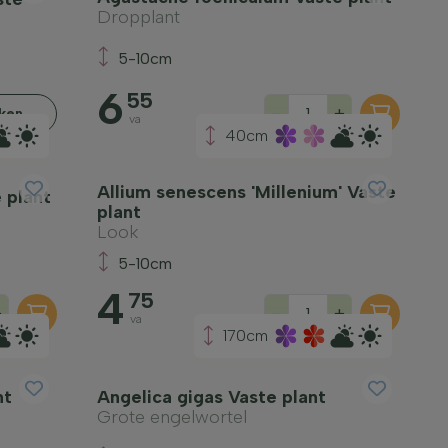
Dropplant
5-10cm
6
55
-
+
jken
va
40cm
Allium senescens 'Millenium' Vaste
 plant
plant
Look
5-10cm
4
75
+
-
+
va
170cm
nt
Angelica gigas Vaste plant
Grote engelwortel