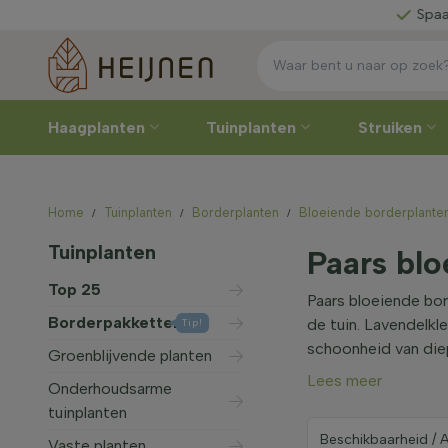
es zelf
Spaar voor
korti
Haagplanten
Tuinplanten
Struiken
Home
Tuinplanten
Borderplanten
Bloeiende borderplante
Tuinplanten
Paars blo
Top 25
Paars bloeiende bor
Borderpakketten
de tuin. Lavendelkl
Tip!
schoonheid van die
Groenblijvende planten
Lees meer
Onderhoudsarme
tuinplanten
Vaste planten