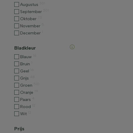
301
Augustus
201
September
73
Oktober
5
November
1
December
Bladkleur
16
Blauw
1
Bruin
16
Geel
48
Grijs
510
Groen
19
Oranje
4
Paars
12
Rood
12
Wit
Prijs