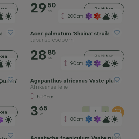
29
50
jken
Bekijken
va
200cm
k
Acer palmatum 'Shaina' struik
Japanse esdoorn
28
85
jken
Bekijken
va
90cm
Agapanthus africanus Vaste plant
 Queen'
Afrikaanse lelie
5-10cm
3
65
-
+
jken
va
80cm
Agastache foeniculum Vaste plant
ste