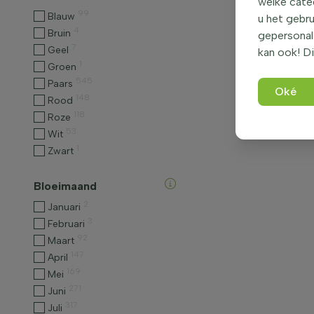
welke categ
99
Blauw
u het gebru
4
Bruin
gepersonali
7
Geel
kan ook! Di
1
Groen
545
Paars
Oké
148
Rood
118
Roze
53
Wit
1
Zwart
Bloeimaand
2
Januari
3
Februari
92
Maart
147
April
169
Mei
271
Juni
317
Juli