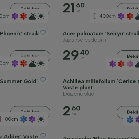
21
60
Bekijken
Beki
va
0cm
400cm
Phoenix' struik
Acer palmatum 'Seiryu' strui
Japanse esdoorn
29
40
Bekijken
Beki
va
0cm
'Summer Gold'
Achillea millefolium 'Cerise
Vaste plant
Duizendblad
2
60
Bekijken
Beki
va
80cm
k Adder' Vaste
Agastache 'Blue Fortune' Va