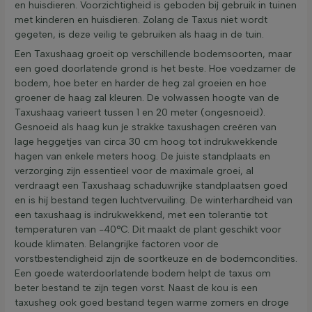
en huisdieren. Voorzichtigheid is geboden bij gebruik in tuinen
met kinderen en huisdieren. Zolang de Taxus niet wordt
gegeten, is deze veilig te gebruiken als haag in de tuin.
Een Taxushaag groeit op verschillende bodemsoorten, maar
een goed doorlatende grond is het beste. Hoe voedzamer de
bodem, hoe beter en harder de heg zal groeien en hoe
groener de haag zal kleuren. De volwassen hoogte van de
Taxushaag varieert tussen 1 en 20 meter (ongesnoeid).
Gesnoeid als haag kun je strakke taxushagen creëren van
lage heggetjes van circa 30 cm hoog tot indrukwekkende
hagen van enkele meters hoog. De juiste standplaats en
verzorging zijn essentieel voor de maximale groei, al
verdraagt een Taxushaag schaduwrijke standplaatsen goed
en is hij bestand tegen luchtvervuiling. De winterhardheid van
een taxushaag is indrukwekkend, met een tolerantie tot
temperaturen van -40°C. Dit maakt de plant geschikt voor
koude klimaten. Belangrijke factoren voor de
vorstbestendigheid zijn de soortkeuze en de bodemcondities.
Een goede waterdoorlatende bodem helpt de taxus om
beter bestand te zijn tegen vorst. Naast de kou is een
taxusheg ook goed bestand tegen warme zomers en droge