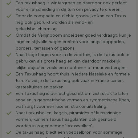
Een taxushaag is wintergroen en daardoor ook perfect
voor erfafscheiding in de tuin om privacy te creëren.
Door de compacte en dichte groeiwijze kan een Taxus
heg ook gebruikt worden als wind- en
geluidsbescherming.
Omdat de Venijnboom snoei zeer goed verdraagt, kun je
lage en stijlvolle hagen creëren voor langs looppaden,
borders, terrassen of gazons.
Naast lage hagen voor in de voortuin, is de Taxus ook te
gebruiken als grote haag en kan daardoor makkelijk
lelijke objecten zoals een container of muur verbergen.
Een Taxushaag hoort thuis in iedere klassieke en formele
tuin. Zo zie je de Taxus heg ook vaak in Franse tuinen,
kasteeltuinen en parken.
Een Taxus heg is perfect geschikt om zich strak te laten
snoeien in geometrische vormen en symmetrische lijnen,
wat zorgt voor een luxe en strakke uitstraling.
Naast taxusbollen, kegels, piramides of kunstzinnige
vormen, kunnen Taxus haagplanten ook gesnoeid
worden in zogenoemde 'taxuswolken'.
De taxus haag biedt een voedselbron voor sommige