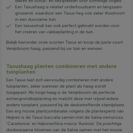
dieren en schuil- en nestplekken voor sommige vogels.
Een Taxushaag is relatief onderhoudsarm en langzaam
groeiend, waardoor een Taxus heg ook zeker thuishoort
in een duurzame tuin.
Een taxusstruik kan ook perfect gebruikt worden voor
het creëren van vakbeplanting in de tuin.
Bekijk hieronder onze soorten Taxus en koop de juiste soort
Venijnboom haag, passend bij uw tuin en wensen.
Taxushaag planten combineren met andere
tuinplanten
Een Taxus laat zich eenvoudig combineren met andere
tuinplanten, zeker wanneer de plant als haag wordt
toegepast. Als hoge haag is de Venijnboom de perfecte
achtergrondbeplanting en matcht deze met vrijwel iedere
andere tuinplant, passend bij de desbetreffende standplaats.
Een erg mooie plantcombinatie volgens de plantexperts van
Heijnen is de Taxus baccata samen met de Salvia nemorosa
‘Caradonna’ en Hakonechloa macra 'Aureola'. De prachtige
donkerpaarse bloemen van de Salvia samen met het mooie