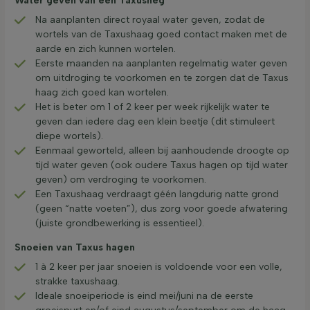
Water geven van een Taxusheg
Na aanplanten direct royaal water geven, zodat de
wortels van de Taxushaag goed contact maken met de
aarde en zich kunnen wortelen.
Eerste maanden na aanplanten regelmatig water geven
om uitdroging te voorkomen en te zorgen dat de Taxus
haag zich goed kan wortelen.
Het is beter om 1 of 2 keer per week rijkelijk water te
geven dan iedere dag een klein beetje (dit stimuleert
diepe wortels).
Eenmaal geworteld, alleen bij aanhoudende droogte op
tijd water geven (ook oudere Taxus hagen op tijd water
geven) om verdroging te voorkomen.
Een Taxushaag verdraagt géén langdurig natte grond
(geen “natte voeten”), dus zorg voor goede afwatering
(juiste grondbewerking is essentieel).
Snoeien van Taxus hagen
1 à 2 keer per jaar snoeien is voldoende voor een volle,
strakke taxushaag.
Ideale snoeiperiode is eind mei/juni na de eerste