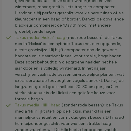
gewone baccata is deze soort wintergroen en zeer
winterhard, maar groeit hij iets trager en compacter.
Hierdoor is hij perfect geschikt voor kleinere tuinen of als
kleuraccent in een haag of border. Dankzij de opvallende
bladkleur combineert de ‘David’ mooi met andere
groenblijvende hagen.
Taxus media ‘Hicksii’ haag
(met rode bessen): de Taxus
media ‘Hicksii’ is een hybride Taxus met een opgaande,
dichte groeiwijze. Hij blijft compacter dan de gewone
baccata en is daardoor ideaal voor smalle, hoge hagen.
Deze soort behoudt zijn diepgroene naalden het hele
jaar door en is volledig winterhard. In het najaar
verschijnen vaak rode bessen bij vrouwelijke planten, wat
extra sierwaarde toevoegt en vogels aantrekt. Dankzij de
langzame groei (groeisnelheid: 20-30 cm per jaar) en
sterke structuur is de Hicksii een geliefde keuze voor
formele hagen.
Taxus media ‘Hillii’ haag
(zonder rode bessen): de Taxus
media ‘Hillii’ lijkt sterk op de Hicksii, maar dit is een
mannelijke variëteit en vormt dus géén bessen. Dit maakt
hem bijzonder geschikt voor wie een strakke haag
zonder vruchten wil. De Hillii heeft diepgroene, zachte