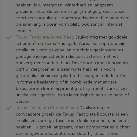
naalden, is wintergroen, winterhard en langzaam
groeiend. Door de dichte en gelijkmatige groei is deze
soort zeer populair als onderhoudsvriendelijke haagplant
die jarenlang mooi in vorm blijft, ook zonder intensief
snoeien.
Taxus ‘Fastigiata Aurea’ haag
(zuilvormig met goudgele
scheuten): de Taxus ‘Fastigiata Aurea’ valt op door zijn
smalle, zuilvormige groei en prachtige geelgroene tot
goudgele jonge scheuten die contrasteren met het
donkergroene oudere blad. Deze soort groeit langzaam,
blijft wintergroen en is zeer winterhard en is vooral
geliefd als solitaire sierplant of blikvanger in de tuin. Ook
in formele beplanting of in combinatie met andere
taxussoorten komt hij prachtig tot zijn recht. Dankzij zijn
unieke kleur geeft hij extra levendigheid aan elke haag of
border.
Taxus ‘Fastigiata Robusta’ haag
(zuilvormig en
compactere groei): de Taxus ‘Fastigiata Robusta’ is een
smalle, zuilvormige Taxus met donkergroene, glanzende
naalden. Hij groeit langzaam, maar compacter en dichter
dan de gewone baccata, waardoor hij ideaal is voor