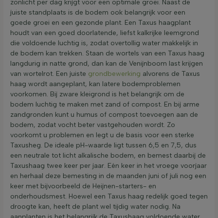
zonlicht per dag krijgt voor een optimale groei. Naast de
juiste standplaats is de bodem ook belangrijk voor een
goede groei en een gezonde plant. Een Taxus haagplant
houdt van een goed doorlatende, liefst kalkrijke leemgrond
die voldoende luchtig is, zodat overtollig water makkelijk in
de bodem kan trekken. Staan de wortels van een Taxus haag
langdurig in natte grond, dan kan de Venijnboom last krijgen
van wortelrot. Een juiste
grondbewerking
alvorens de Taxus
haag wordt aangeplant, kan latere bodemproblemen
voorkomen. Bij zware kleigrond is het belangrijk om de
bodem luchtig te maken met zand of compost. En bij arme
zandgronden kunt u humus of compost toevoegen aan de
bodem, zodat vocht beter vastgehouden wordt. Zo
voorkomt u problemen en legt u de basis voor een sterke
Taxusheg. De ideale pH-waarde ligt tussen 6,5 en 7,5, dus
een neutrale tot licht alkalische bodem, en bemest daarbij de
Taxushaag twee keer per jaar. Eén keer in het vroege voorjaar
en herhaal deze bemesting in de maanden juni of juli nog een
keer met bijvoorbeeld de Heijnen-starters- en
onderhoudsmest. Hoewel een Taxus haag redelijk goed tegen
droogte kan, heeft de plant wel tijdig water nodig. Na
aanplanten is het belangrijk de Taxushaag voldoende water