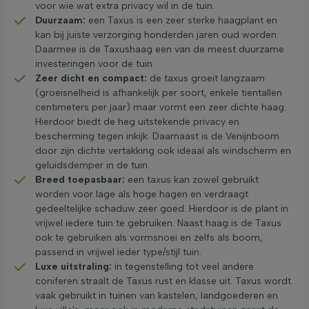
voor wie wat extra privacy wil in de tuin.
Duurzaam:
een Taxus is een zeer sterke haagplant en
kan bij juiste verzorging honderden jaren oud worden.
Daarmee is de Taxushaag een van de meest duurzame
investeringen voor de tuin.
Zeer dicht en compact:
de taxus groeit langzaam
(groeisnelheid is afhankelijk per soort, enkele tientallen
centimeters per jaar) maar vormt een zeer dichte haag.
Hierdoor biedt de heg uitstekende privacy en
bescherming tegen inkijk. Daarnaast is de Venijnboom
door zijn dichte vertakking ook ideaal als windscherm en
geluidsdemper in de tuin.
Breed toepasbaar:
een taxus kan zowel gebruikt
worden voor lage als hoge hagen en verdraagt
gedeeltelijke schaduw zeer goed. Hierdoor is de plant in
vrijwel iedere tuin te gebruiken. Naast haag is de Taxus
ook te gebruiken als vormsnoei en zelfs als boom,
passend in vrijwel ieder type/stijl tuin.
Luxe uitstraling:
in tegenstelling tot veel andere
coniferen straalt de Taxus rust en klasse uit. Taxus wordt
vaak gebruikt in tuinen van kastelen, landgoederen en