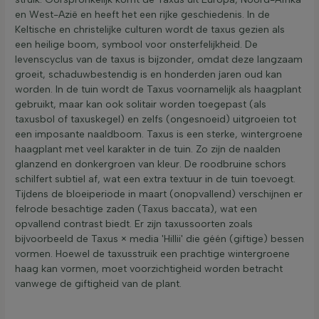
en West-Azië en heeft het een rijke geschiedenis. In de
Keltische en christelijke culturen wordt de taxus gezien als
een heilige boom, symbool voor onsterfelijkheid. De
levenscyclus van de taxus is bijzonder, omdat deze langzaam
groeit, schaduwbestendig is en honderden jaren oud kan
worden. In de tuin wordt de Taxus voornamelijk als haagplant
gebruikt, maar kan ook solitair worden toegepast (als
taxusbol of taxuskegel) en zelfs (ongesnoeid) uitgroeien tot
een imposante naaldboom. Taxus is een sterke, wintergroene
haagplant met veel karakter in de tuin. Zo zijn de naalden
glanzend en donkergroen van kleur. De roodbruine schors
schilfert subtiel af, wat een extra textuur in de tuin toevoegt.
Tijdens de bloeiperiode in maart (onopvallend) verschijnen er
felrode besachtige zaden (Taxus baccata), wat een
opvallend contrast biedt. Er zijn taxussoorten zoals
bijvoorbeeld de Taxus × media 'Hillii' die géén (giftige) bessen
vormen. Hoewel de taxusstruik een prachtige wintergroene
haag kan vormen, moet voorzichtigheid worden betracht
vanwege de giftigheid van de plant.