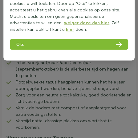
cookies u wilt toelaten. Door op "Oké" te klikken,
Met de juiste verzorging en onderhoud kan een Taxus haag
accepteert u het gebruik van alle cookies op onze site.
zich uitstekend ontwikkelen en tientallen, zelfs honderden
Mocht u besluiten om geen gepersonaliseerde
jaren meegaan! Deze wintergroene haagplant staat bekend
advertenties te willen zien,
weiger deze dan hier
. Zelf
om zijn lange levensduur. De plantexperts van Heijnen hebben
instellen kan ook! Dit kunt u
hier
doen.
hieronder de belangrijkste tips voor het verzorgen en
onderhouden van een Taxus haag beschreven, zodat u
Oké
jarenlang kunt genieten van een gezonde en prachtige haag.
Aanplanten van een Taxus haag
In het voorjaar (maart/april) en najaar
(september/oktober) is de allerbeste tijd om hagen aan
te planten.
Potgekweekte taxus haagplanten kunnen het hele jaar
door geplant worden, behalve tijdens strenge vorst.
Zorg voor een neutrale tot kalkrijke, goed doorlatende en
licht vochtige bodem.
Verrijk de bodem met compost of aanplantgrond voor
extra voedingsstoffen.
Vermijd natte, drassige plekken om wortelrot te
voorkomen.