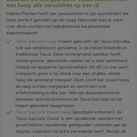
een haag: alle verschillen op een rij
Heijnen Planten heeft zes taxussoorten in zijn assortiment die
ieder perfect geschikt zijn als haag. Hieronder lees je meer
over deze soorten met bijbehorende karakteristieke
eigenschappen:
Taxus baccata haag
(meest gebruikt): de Taxus baccata,
ook wel venijnboom genoemd, is de meest bekende en
traditionele Taxus. Deze wintergroene conifeer heeft
donkergroene, glanzende naalden en is zeer winterhard.
Dankzij de langzame (groeisnelheid: 20-40 cm per jaar),
compacte groei is hij ideaal voor een strakke, dichte
haag die jarenlang meegaat. Deze soort kan zowel hoog
als laag worden toegepast en vormt een luxe
erfafscheiding in elke tuin. Met zijn duurzaamheid en
klassieke uitstraling behoort de Taxus baccata tot de
meest gebruikte haagplanten.
Taxus baccata 'David' haag
(goudgele scheuten): de
Taxus baccata ‘David’ is een opvallende variëteit met
groen blad en opvallende geelgouden scheuten aan de
toppen, waardoor hij extra sierwaarde heeft. Net als de