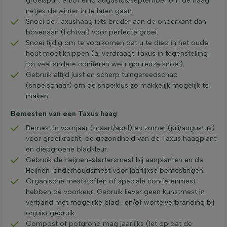
groeispurt en/of eind augustus/september om de haag
netjes de winter in te laten gaan.
Snoei de Taxushaag iets breder aan de onderkant dan
bovenaan (lichtval) voor perfecte groei.
Snoei tijdig om te voorkomen dat u te diep in het oude
hout moet knippen (al verdraagt Taxus in tegenstelling
tot veel andere coniferen wél rigoureuze snoei).
Gebruik altijd juist en scherp tuingereedschap
(snoeischaar) om de snoeiklus zo makkelijk mogelijk te
maken.
Bemesten van een Taxus haag
Bemest in voorjaar (maart/april) en zomer (juli/augustus)
voor groeikracht, de gezondheid van de Taxus haagplant
en diepgroene bladkleur.
Gebruik de Heijnen-startersmest bij aanplanten en de
Heijnen-onderhoudsmest voor jaarlijkse bemestingen.
Organische meststoffen of speciale coniferenmest
hebben de voorkeur. Gebruik liever geen kunstmest in
verband met mogelijke blad- en/of wortelverbranding bij
onjuist gebruik.
Compost of potgrond mag jaarlijks (let op dat de