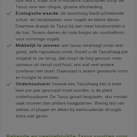
luxe villa's, maar ook in moderne stadstuinen zorgt de
Taxus voor een chique, groene afscheiding.
Ecologische waarde:
de taxushaag biedt uitstekende
schuil- en nestplaatsen voor vogels en kleine dieren.
Daarmee draagt de Taxus bij aan meer biodiversiteit in
de tuin. Tevens dienen de rode besjes als voedselbron
voor sommige vogels.
Makkelijk te snoeien:
een taxus verdraagt snoei zeer
goed, zelfs rigoureuze snoei. Snoeit u de Taxushaag per
ongeluk te ver terug, dan loopt de heg gewoon weer
opnieuw uit vanuit oud hout, iets wat veel andere
coniferen niet doen. Daarnaast is iedere gewenste vorm
en hoogte te snoeien.
Onderhoudsarm:
hoewel een Taxushaag één á twéé
keer per jaar gesnoeid moet worden, is de plant
onderhoudsarm. De Taxus groeit langzaam, dus minder
vaak snoeien dan andere haagplanten. Weinig last van
ziektes of plagen en alleen bij aanhoudende droogte
extra wat geven.
Bekende en veelgebruikte Taxus soorten voor