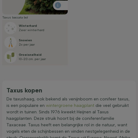
Taxus baccata bol
Winterhard
zeer winterhard
Snoeien
2x per jaar
Groei­snelheid
10-20 cm. per jaar
Taxus kopen
De taxushaag, ook bekend als venijnboom en conifeer taxus,
is een populaire en
wintergroene haagplant
die veel gebruikt
wordt in tuinen. Sinds 1976 kweekt Heijnen al Taxus
haagplanten. Deze struik hoort bij de coniferenfamilie
Taxaceae. Taxus heeft een belangrijke rol in de natuur, want
vogels eten de schijnbessen en vinden nestgelegenheid in de
struik. Oorspronkelijk komt de Taxus uit Europa, Noord-Afrika