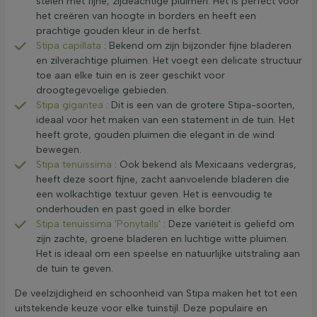
stelen met fijne, zijdeachtige pluimen. Het is perfect voor
het creëren van hoogte in borders en heeft een
prachtige gouden kleur in de herfst.
Stipa capillata
: Bekend om zijn bijzonder fijne bladeren
en zilverachtige pluimen. Het voegt een delicate structuur
toe aan elke tuin en is zeer geschikt voor
droogtegevoelige gebieden.
Stipa gigantea
: Dit is een van de grotere Stipa-soorten,
ideaal voor het maken van een statement in de tuin. Het
heeft grote, gouden pluimen die elegant in de wind
bewegen.
Stipa tenuissima
: Ook bekend als Mexicaans vedergras,
heeft deze soort fijne, zacht aanvoelende bladeren die
een wolkachtige textuur geven. Het is eenvoudig te
onderhouden en past goed in elke border.
Stipa tenuissima 'Ponytails'
: Deze variëteit is geliefd om
zijn zachte, groene bladeren en luchtige witte pluimen.
Het is ideaal om een speelse en natuurlijke uitstraling aan
de tuin te geven.
De veelzijdigheid en schoonheid van Stipa maken het tot een
uitstekende keuze voor elke tuinstijl. Deze populaire en