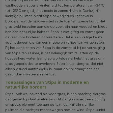
oorsprong en de structuur van de bladeren die vocht
vasthouden. Stipa is winterhard tot temperaturen van -34°C
tot -23°C en gedijt het beste in zones 4 t/m 6. Dankzij zijn
luchtige pluimen biedt Stipa beweging en lichtinval in
borders, wat de biodiversiteit in de tuin ten goede komt. Het
gras trekt insecten aan die op zoek zijn naar voedsel en biedt
hen een natuurlijke habitat. Stipa is niet giftig en vormt geen
gevaar voor kinderen of huisdieren. Het is een veilige keuze
voor iedereen die van een mooie en veilige tuin wil genieten.
Bij het aanplanten van Stipa in de zomer of bij de verzorging
van Stipa tenuissima, is het belangrijk om te letten op de
hoeveelheid water. Een diep wortelgestel helpt het gras om
droogteperiodes te overleven. Stipa is een siergras dat niet
alleen visueel aantrekkelijk is, maar ook bijdraagt aan een
gezond ecosysteem in de tuin.
Toepassingen van Stipa in moderne en
natuurlijke borders
Stipa, ook wel bekend als vedergras, is een prachtig siergras
dat geweldig staat in elke tuin. Dit siergras voegt een luchtig
en speels element toe aan de tuin, dankzij zijn sierlijke
pluimen die zachtjes meebewegen met de wind. Stipa is niet