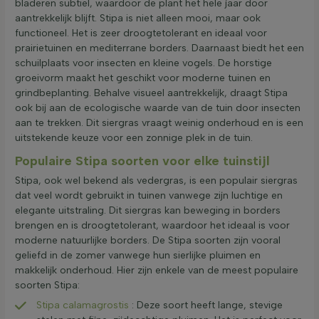
bladeren subtiel, waardoor de plant het hele jaar door
aantrekkelijk blijft. Stipa is niet alleen mooi, maar ook
functioneel. Het is zeer droogtetolerant en ideaal voor
prairietuinen en mediterrane borders. Daarnaast biedt het een
schuilplaats voor insecten en kleine vogels. De horstige
groeivorm maakt het geschikt voor moderne tuinen en
grindbeplanting. Behalve visueel aantrekkelijk, draagt Stipa
ook bij aan de ecologische waarde van de tuin door insecten
aan te trekken. Dit siergras vraagt weinig onderhoud en is een
uitstekende keuze voor een zonnige plek in de tuin.
Populaire Stipa soorten voor elke tuinstijl
Stipa, ook wel bekend als vedergras, is een populair siergras
dat veel wordt gebruikt in tuinen vanwege zijn luchtige en
elegante uitstraling. Dit siergras kan beweging in borders
brengen en is droogtetolerant, waardoor het ideaal is voor
moderne natuurlijke borders. De Stipa soorten zijn vooral
geliefd in de zomer vanwege hun sierlijke pluimen en
makkelijk onderhoud. Hier zijn enkele van de meest populaire
soorten Stipa:
Stipa calamagrostis
: Deze soort heeft lange, stevige