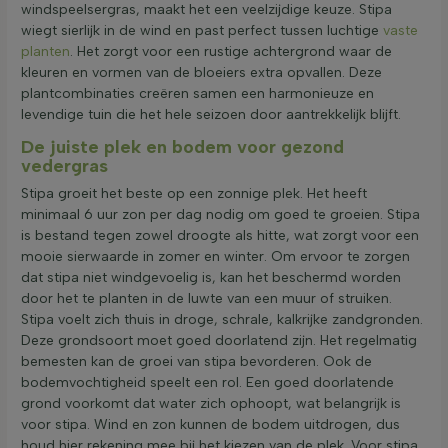
windspeelsergras, maakt het een veelzijdige keuze. Stipa
wiegt sierlijk in de wind en past perfect tussen luchtige
vaste
planten
. Het zorgt voor een rustige achtergrond waar de
kleuren en vormen van de bloeiers extra opvallen. Deze
plantcombinaties creëren samen een harmonieuze en
levendige tuin die het hele seizoen door aantrekkelijk blijft.
De juiste plek en bodem voor gezond
vedergras
Stipa groeit het beste op een zonnige plek. Het heeft
minimaal 6 uur zon per dag nodig om goed te groeien. Stipa
is bestand tegen zowel droogte als hitte, wat zorgt voor een
mooie sierwaarde in zomer en winter. Om ervoor te zorgen
dat stipa niet windgevoelig is, kan het beschermd worden
door het te planten in de luwte van een muur of struiken.
Stipa voelt zich thuis in droge, schrale, kalkrijke zandgronden.
Deze grondsoort moet goed doorlatend zijn. Het regelmatig
bemesten kan de groei van stipa bevorderen. Ook de
bodemvochtigheid speelt een rol. Een goed doorlatende
grond voorkomt dat water zich ophoopt, wat belangrijk is
voor stipa. Wind en zon kunnen de bodem uitdrogen, dus
houd hier rekening mee bij het kiezen van de plek. Voor stipa