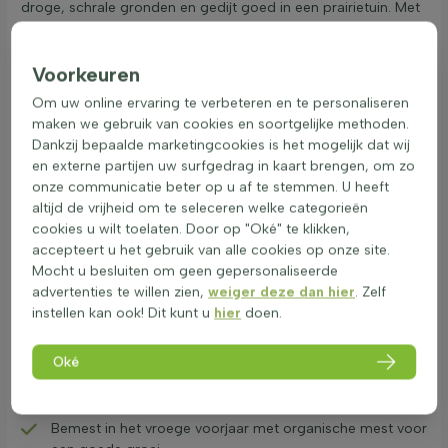
droge, schrale gronden en gedijt goed in een prairietuin. Met
zijn sierwaarde in zowel zomer als winter is het een aanwinst
in de mediterrane border of droogtuin. Deze plant is bestand
tegen droogte en hitte, wat hem een uitstekende keuze
Voorkeuren
maakt voor een luchtig en beweeglijk siergras in de tuin.
Om uw online ervaring te verbeteren en te personaliseren
Onderhoud van Stipa: snoeien en hergroei
maken we gebruik van cookies en soortgelijke methoden.
stimuleren
Dankzij bepaalde marketingcookies is het mogelijk dat wij
en externe partijen uw surfgedrag in kaart brengen, om zo
Stipa, ook bekend als vedergras, is een populair siergras in
onze communicatie beter op u af te stemmen. U heeft
tuinen. Het is een droogtetolerante plant die vooral in de
altijd de vrijheid om te seleceren welke categorieën
zomer prachtig is in borders en prairietuinen. Structuurgras
cookies u wilt toelaten. Door op "Oké" te klikken,
biedt zaden die vogels aantrekken. Zorg voor stipa is
accepteert u het gebruik van alle cookies op onze site.
belangrijk voor een gezonde groei en een prachtig tuinbeeld.
Mocht u besluiten om geen gepersonaliseerde
Hieronder staan de belangrijkste onderhoudstips voor stipa:
advertenties te willen zien,
weiger deze dan hier
. Zelf
Zorg voor een zonnige plek met goed doorlatende
instellen kan ook! Dit kunt u
hier
doen.
grond.
Snoei in maart volledig terug tot 5-10 cm om een
Oké
gezonde hergroei te stimuleren.
Gebruik een scherpe snoeischaar voor het beste
resultaat.
Bemest in het vroege voorjaar met organische mest voor