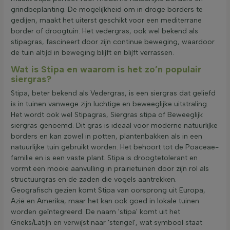
grindbeplanting. De mogelijkheid om in droge borders te
gedijen, maakt het uiterst geschikt voor een mediterrane
border of droogtuin. Het vedergras, ook wel bekend als
stipagras, fascineert door zijn continue beweging, waardoor
de tuin altijd in beweging blijft en blijft verrassen.
Wat is Stipa en waarom is het zo’n populair
siergras?
Stipa, beter bekend als Vedergras, is een siergras dat geliefd
is in tuinen vanwege zijn luchtige en beweeglijke uitstraling.
Het wordt ook wel Stipagras, Siergras stipa of Beweeglijk
siergras genoemd. Dit gras is ideaal voor moderne natuurlijke
borders en kan zowel in potten, plantenbakken als in een
natuurlijke tuin gebruikt worden. Het behoort tot de Poaceae-
familie en is een vaste plant. Stipa is droogtetolerant en
vormt een mooie aanvulling in prairietuinen door zijn rol als
structuurgras en de zaden die vogels aantrekken.
Geografisch gezien komt Stipa van oorsprong uit Europa,
Azië en Amerika, maar het kan ook goed in lokale tuinen
worden geïntegreerd. De naam 'stipa' komt uit het
Grieks/Latijn en verwijst naar 'stengel', wat symbool staat