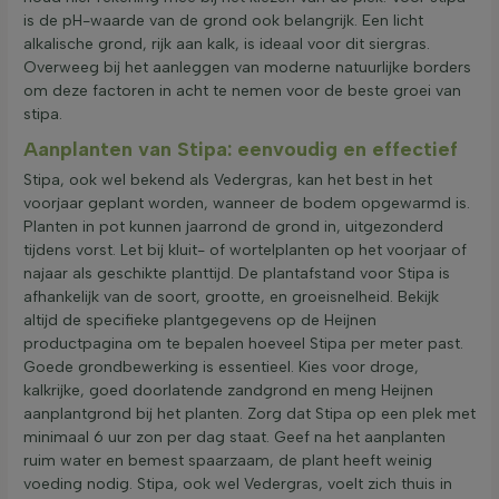
is de pH-waarde van de grond ook belangrijk. Een licht
alkalische grond, rijk aan kalk, is ideaal voor dit siergras.
Overweeg bij het aanleggen van moderne natuurlijke borders
om deze factoren in acht te nemen voor de beste groei van
stipa.
Aanplanten van Stipa: eenvoudig en effectief
Stipa, ook wel bekend als Vedergras, kan het best in het
voorjaar geplant worden, wanneer de bodem opgewarmd is.
Planten in pot kunnen jaarrond de grond in, uitgezonderd
tijdens vorst. Let bij kluit- of wortelplanten op het voorjaar of
najaar als geschikte planttijd. De plantafstand voor Stipa is
afhankelijk van de soort, grootte, en groeisnelheid. Bekijk
altijd de specifieke plantgegevens op de Heijnen
productpagina om te bepalen hoeveel Stipa per meter past.
Goede grondbewerking is essentieel. Kies voor droge,
kalkrijke, goed doorlatende zandgrond en meng Heijnen
aanplantgrond bij het planten. Zorg dat Stipa op een plek met
minimaal 6 uur zon per dag staat. Geef na het aanplanten
ruim water en bemest spaarzaam, de plant heeft weinig
voeding nodig. Stipa, ook wel Vedergras, voelt zich thuis in