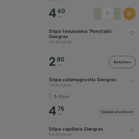
Groeivorm
4
60
-
+
va
Toepassing
Stipa tenuissima 'Ponytails'
Siergras
Vedergras
Bloeikleur
2
80
Bekijken
va
Bloeimaand
Stipa calamagrostis Siergras
Vedergras
Prijs
5-10cm
4
75
Tijdelijk uitverkocht
va
Stipa capillata Siergras
Winterhardheid
Vedergras