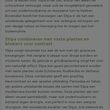
Door te kiezen voor Stipa in de tuin, wordt niet alleen de
schoonheid verhoogd, maar ook de mogelijkheid gecreëerd
om een onderhoudsarme en duurzame tuin te hebben.
Bovendien biedt het toevoegen van Stipa in de tuin een
uitstekende gelegenheid voor wie vedergras wil kopen om
een vleugje natuur en beweging toe te voegen aan hun
buitenruimte.
Stipa combineren met vaste planten en
bloeiers voor contrast
Stipa voegt dynamiek toe aan de tuin met zijn gracieuze
bewegingen. Het siergras is ideaal voor droge borders en
moderne tuinen. Bij gebruik in grindbeplanting zorgt het voor
een natuurlijk effect. Stipa kan goed gecombineerd worden
met vaste planten zoals Echinacea, Rudbeckia en Verbena
bonariensis. Deze combinatie geeft een prachtig
kleurcontrast en een speelse uitstraling. Perovskia en Salvia
zijn andere uitstekende keuzes die samen met Stipa een
mediterrane border kunnen vormen. Deze planten zijn niet
alleen visueel aantrekkelijk, maar ook onderhoudsarm en
bestand tegen droogte, wat perfect is voor een siergras
droogtuin. Het wisselende karakter van Stipa, ook bekend als