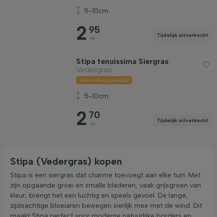
5-10cm
Bladhoudend
2
95
Tijdelijk uitverkocht
va
Filter toepassen
Stipa tenuissima Siergras
Vedergras
Zeer scherp geprijsd
5-10cm
2
70
Tijdelijk uitverkocht
va
Stipa (Vedergras) kopen
Stipa is een siergras dat charme toevoegt aan elke tuin. Met
zijn opgaande groei en smalle bladeren, vaak grijsgroen van
kleur, brengt het een luchtig en speels gevoel. De lange,
zijdeachtige bloeiaren bewegen sierlijk mee met de wind. Dit
maakt Stipa perfect voor moderne natuurlijke borders en