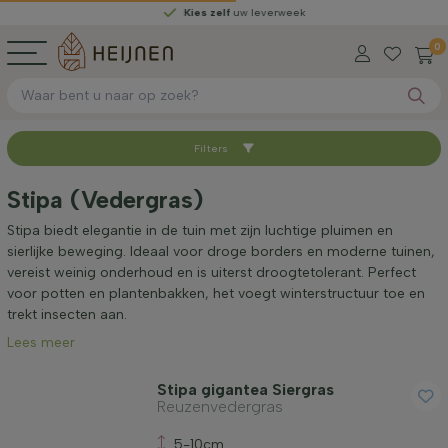
Kies zelf
uw leverweek
0
Filters
Sorteer op
Stipa (Vedergras)
Beschikbaar
Stipa biedt elegantie in de tuin met zijn luchtige pluimen en
sierlijke beweging. Ideaal voor droge borders en moderne tuinen,
vereist weinig onderhoud en is uiterst droogtetolerant. Perfect
Hoogte bij levering (cm)
voor potten en plantenbakken, het voegt winterstructuur toe en
trekt insecten aan.
Lees meer
Volwassen hoogte (cm)
Stipa gigantea Siergras
Reuzenvedergras
Standplaats
5-10cm