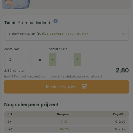
Taille:
Potmaat leidend
5-10cm
|
Pot 9x9 cm (P9)
|
Op voorraad
: 25509 stuk(s)
Aantal m2
Aantal stuks
=
-
+
2,80
2,80
per stuk
incl. BTW. excl. verzendkosten (wordt in winkelwagen berekend)
In winkelwagen
Nog scherpere prijzen!
Stk.
Bespaar
Prijs/­St.
6+
-7,1%
€ 2,60
12+
-10,7%
€ 2,50