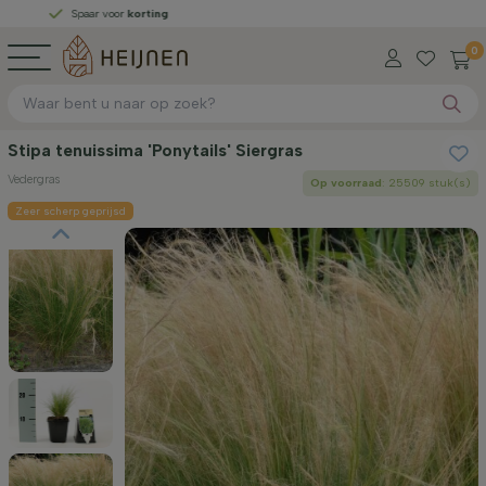
Spaar voor
korting
0
Stipa tenuissima 'Ponytails' Siergras
Vedergras
Op voorraad
: 25509 stuk(s)
Zeer scherp geprijsd