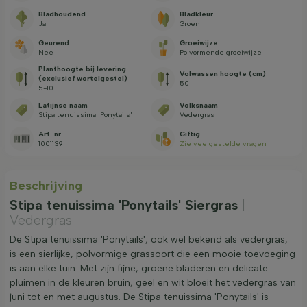
Bladhoudend
Bladkleur
Ja
Groen
Geurend
Groeiwijze
Nee
Polvormende groeiwijze
Planthoogte bij levering
Volwassen hoogte (cm)
(exclusief wortelgestel)
50
5-10
Latijnse naam
Volksnaam
Stipa tenuissima 'Ponytails'
Vedergras
Art. nr.
Giftig
1001139
Zie veelgestelde vragen
Beschrijving
Stipa tenuissima 'Ponytails' Siergras
|
Vedergras
De Stipa tenuissima 'Ponytails', ook wel bekend als vedergras,
is een sierlijke, polvormige grassoort die een mooie toevoeging
is aan elke tuin. Met zijn fijne, groene bladeren en delicate
pluimen in de kleuren bruin, geel en wit bloeit het vedergras van
juni tot en met augustus. De Stipa tenuissima 'Ponytails' is