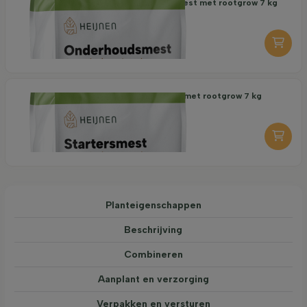
Organische Onderhoudsmest met rootgrow 7 kg
18,95
per stuk
-
+
Organische Startersmest met rootgrow 7 kg
19,95
per stuk
-
+
Planteigenschappen
Beschrijving
Combineren
Aanplant en verzorging
Verpakken en versturen