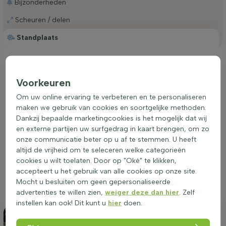
Bijzonderheden
Scheuren / delen
Standplaats
Ideale plaatsing van een Stipa tenuissima
'Ponytails' Siergras (Vedergras)
Voorkeuren
De Stipa tenuissima 'Ponytails' heeft een voorkeur voor een
standplaats in de zon of halfschaduw. Deze plant gedijt goed
Om uw online ervaring te verbeteren en te personaliseren
in alle grondsoorten, zolang het maar goed doorlatend is. Let
maken we gebruik van cookies en soortgelijke methoden.
erop dat de plant voldoende ruimte heeft om te groeien,
Dankzij bepaalde marketingcookies is het mogelijk dat wij
aangezien deze een polvormende groeiwijze heeft. In
en externe partijen uw surfgedrag in kaart brengen, om zo
borders, groepsbeplanting, randbeplanting of in potten en
onze communicatie beter op u af te stemmen. U heeft
plantenbakken kan de soort uitstekend worden geplaatst.
altijd de vrijheid om te seleceren welke categorieën
Zorg voor gemiddelde watergift, aangezien de plant niet
cookies u wilt toelaten. Door op "Oké" te klikken,
droogtetolerant is. Voor een optimale groei en bloei is het
accepteert u het gebruik van alle cookies op onze site.
aan te raden om de Stipa tenuissima 'Ponytails' te planten op
Mocht u besluiten om geen gepersonaliseerde
een locatie waar het beschermd is tegen harde wind.
advertenties te willen zien,
weiger deze dan hier
. Zelf
instellen kan ook! Dit kunt u
hier
doen.