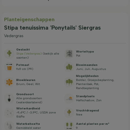
Planteigenschappen
Stipa tenuissima 'Ponytails' Siergras
Vedergras
Geslacht
Worteltype
Stipa (Vedergras)
(bekijk alle
Pot
soorten)
Potmaat
Bloeimaanden
9x9 cm (P9)
Juni, Juli, Augustus
Mogelijkheden
Bloeikleuren
Border, Groepsbeplanting,
Bruin, Geel, Wit
Plantenbak, Pot,
Randbeplanting
Grondsoort
Standplaats
Alle grondsoorten
Halfschaduw, Zon
(waterdoorlatend)
Winterhardheid
Vruchtdragend
-9,4°C / -3,9°C, USDA zone
Nee
8b/9a
Waterbehoefte
Aantal planten per m²
Gemiddeld water
9