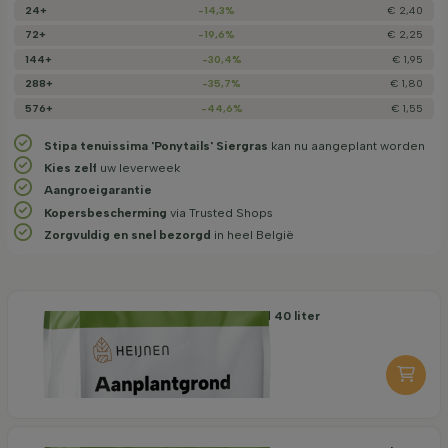
24+
-14,3%
€ 2,40
72+
-19,6%
€ 2,25
144+
-30,4%
€ 1,95
288+
-35,7%
€ 1,80
576+
-44,6%
€ 1,55
Stipa tenuissima 'Ponytails' Siergras
kan nu aangeplant worden
Kies zelf
uw leverweek
Aangroeigarantie
Kopersbescherming
via Trusted Shops
Zorgvuldig en snel bezorgd
in heel België
Organische Aanplantgrond 40 liter
7,25
per stuk
-
+