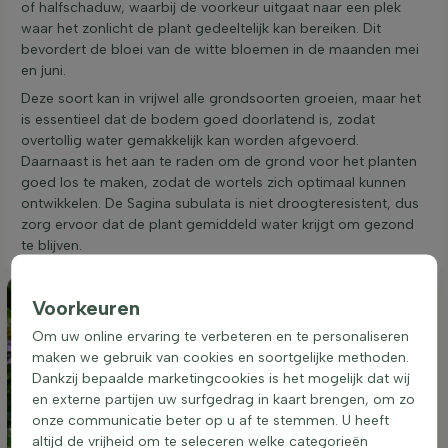
of halfschaduw, waarbij de voorkeur uitgaat naar een plek
waar het zonlicht de plant gedeeltelijk kan bereiken. Dit
bevordert de bloei van de witte bloemen in de maanden mei
en juni.
Deze soort kan in vrijwel alle grondsoorten groeien, maar het
is essentieel dat de bodem goed doorlatend is, zodat
overtollig water gemakkelijk kan worden afgevoerd.
Daarnaast is het aan te raden om de grond voor het planten
goed los te maken, zodat de wortels zich optimaal kunnen
ontwikkelen. De Sagina subulata is niet droogteresistent, dus
zorg ervoor dat de plant gemiddeld water krijgt om gezond
te blijven.
Voorkeuren
Om uw online ervaring te verbeteren en te personaliseren
maken we gebruik van cookies en soortgelijke methoden.
Dankzij bepaalde marketingcookies is het mogelijk dat wij
en externe partijen uw surfgedrag in kaart brengen, om zo
onze communicatie beter op u af te stemmen. U heeft
altijd de vrijheid om te seleceren welke categorieën