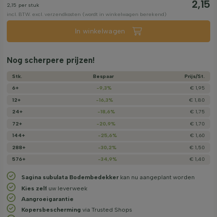
2,15
2,15
per stuk
incl. BTW. excl. verzendkosten (wordt in winkelwagen berekend)
In winkelwagen
Nog scherpere prijzen!
Stk.
Bespaar
Prijs/­St.
6+
-9,3%
€ 1,95
12+
-16,3%
€ 1,80
24+
-18,6%
€ 1,75
72+
-20,9%
€ 1,70
144+
-25,6%
€ 1,60
288+
-30,2%
€ 1,50
576+
-34,9%
€ 1,40
Sagina subulata Bodembedekker
kan nu aangeplant worden
Kies zelf
uw leverweek
Aangroeigarantie
Kopersbescherming
via Trusted Shops