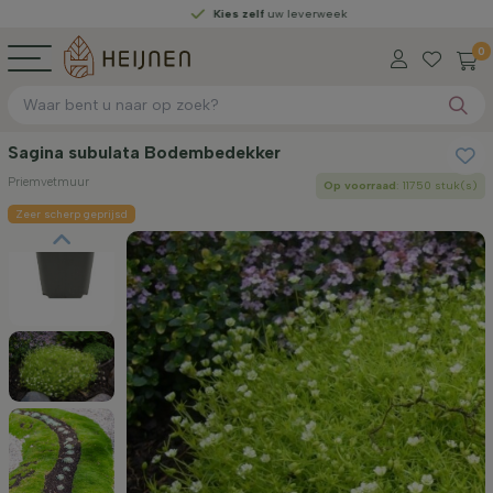
Kies zelf
uw leverweek
0
Sagina subulata Bodembedekker
Priemvetmuur
Op voorraad
: 11750 stuk(s)
Zeer scherp geprijsd