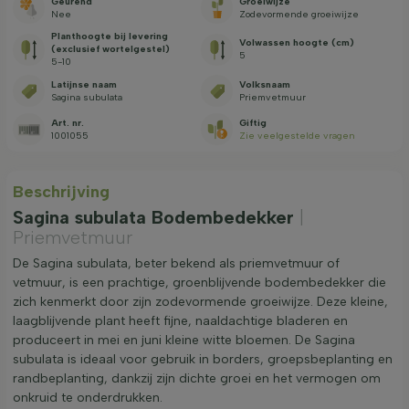
Geurend
Groeiwijze
Nee
Zodevormende groeiwijze
Planthoogte bij levering
Volwassen hoogte (cm)
(exclusief wortelgestel)
5
5-10
Latijnse naam
Volksnaam
Sagina subulata
Priemvetmuur
Art. nr.
Giftig
1001055
Zie veelgestelde vragen
Beschrijving
Sagina subulata Bodembedekker
|
Priemvetmuur
De Sagina subulata, beter bekend als priemvetmuur of
vetmuur, is een prachtige, groenblijvende bodembedekker die
zich kenmerkt door zijn zodevormende groeiwijze. Deze kleine,
laagblijvende plant heeft fijne, naaldachtige bladeren en
produceert in mei en juni kleine witte bloemen. De Sagina
subulata is ideaal voor gebruik in borders, groepsbeplanting en
randbeplanting, dankzij zijn dichte groei en het vermogen om
onkruid te onderdrukken.