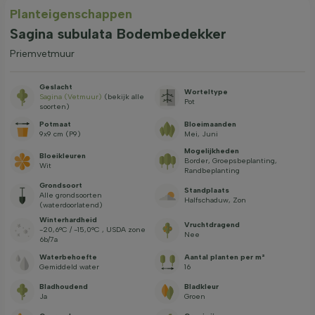
Planteigenschappen
Sagina subulata Bodembedekker
Priemvetmuur
Geslacht
Worteltype
Sagina (Vetmuur)
(bekijk alle
Pot
soorten)
Potmaat
Bloeimaanden
9x9 cm (P9)
Mei, Juni
Mogelijkheden
Bloeikleuren
Border, Groepsbeplanting,
Wit
Randbeplanting
Grondsoort
Standplaats
Alle grondsoorten
Halfschaduw, Zon
(waterdoorlatend)
Winterhardheid
Vruchtdragend
-20,6°C / -15,0°C , USDA zone
Nee
6b/7a
Waterbehoefte
Aantal planten per m²
Gemiddeld water
16
Bladhoudend
Bladkleur
Ja
Groen