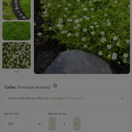
Taille:
Potmaat leidend
5-10cm
|
Pot 9x9 cm (P9)
|
Op voorraad
: 11750 stuk(s)
Aantal m2
Aantal stuks
=
-
+