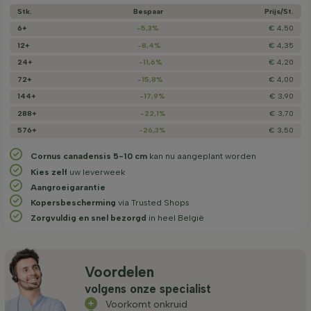
Stk.
Bespaar
Prijs/­St.
6+
-5,3%
€ 4,50
12+
-8,4%
€ 4,35
24+
-11,6%
€ 4,20
72+
-15,8%
€ 4,00
144+
-17,9%
€ 3,90
288+
-22,1%
€ 3,70
576+
-26,3%
€ 3,50
Cornus canadensis 5-10 cm
kan nu aangeplant worden
Kies zelf
uw leverweek
Aangroeigarantie
Kopersbescherming
via Trusted Shops
Zorgvuldig en snel bezorgd
in heel België
Voordelen
volgens onze specialist
Voorkomt onkruid