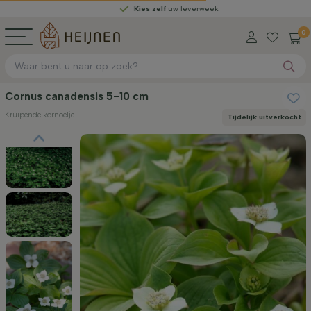
Kies zelf
uw leverweek
0
Cornus canadensis 5-10 cm
Kruipende kornoelje
Tijdelijk uitverkocht