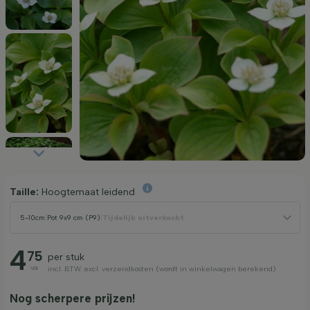
Taille:
Hoogtemaat leidend
5-10cm
|
Pot 9x9 cm (P9)
|
Tijdelijk uitverkocht
4
75
per stuk
va
incl. BTW. excl. verzendkosten (wordt in winkelwagen berekend)
Nog scherpere prijzen!