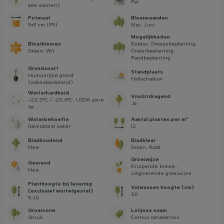
Pot
alle soorten)
Potmaat
Bloeimaanden
9x9 cm (P9)
Mei, Juni
Mogelijkheden
Bloeikleuren
Border, Groepsbeplanting,
Groen, Wit
Onderbeplanting,
Randbeplanting
Grondsoort
Standplaats
Humusrijke grond
Halfschaduw
(waterdoorlatend)
Winterhardheid
Vruchtdragend
-23,3°C / -20,6°C, USDA zone
Ja
6a
Waterbehoefte
Aantal planten per m²
Gemiddeld water
12
Bladhoudend
Bladkleur
Nee
Groen, Rood
Groeiwijze
Geurend
Kruipende breed-
Nee
uitgroeiende groeiwijze
Planthoogte bij levering
Volwassen hoogte (cm)
(exclusief wortelgestel)
20
5-10
Groeivorm
Latijnse naam
Struik
Cornus canadensis