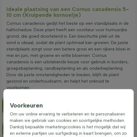
Ideale plaatsing van een Cornus canadensis 5-
10 cm (Kruipende kornoelje)
Cornus canadensis gedijt het beste op een standplaats in de
halfschaduw. Deze plant heeft een voorkeur voor humusrijke
grond, die goed doorlatend is. Een beschutte plek uit de
wind is ideaal, zodat de plant optimaal kan groeien. De juiste
standplaats zorgt voor een betere groei en een rijkere bloei in
mei en juni, met groene en witte bloemen. Cornus
canadensis is een uitstekende keuze voor gebruik in borders,
groepsbeplanting, randbeplanting en als onderbeplanting.
Door de juiste omstandigheden te bieden, blijft de plant
gezond en onderhoudsarm, en helpt het onkruid te
voorkomen.
Voorkeuren
Om uw online ervaring te verbeteren en te personaliseren
maken we gebruik van cookies en soortgelijke methoden.
Dankzij bepaalde marketingcookies is het mogelijk dat wij
en externe partijen uw surfgedrag in kaart brengen, om zo