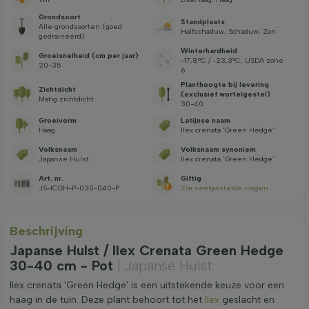
Grondsoort
Standplaats
Alle grondsoorten (goed
Halfschaduw, Schaduw, Zon
gedraineerd)
Winterhardheid
Groeisnelheid (cm per jaar)
-17,8°C / -23,3°C, USDA zone
20-35
6
Planthoogte bij levering
Zichtdicht
(exclusief wortelgestel)
Matig zichtdicht
30-40
Groeivorm
Latijnse naam
Haag
Ilex crenata 'Green Hedge'
Volksnaam
Volksnaam synoniem
Japanse Hulst
Ilex crenata 'Green Hedge'
Art. nr.
Giftig
JS-ICGH-P-030-040-P
Zie veelgestelde vragen
Beschrijving
Japanse Hulst / Ilex Crenata Green Hedge
30-40 cm - Pot
| Japanse Hulst
Ilex crenata 'Green Hedge' is een uitstekende keuze voor een
haag in de tuin. Deze plant behoort tot het
Ilex
geslacht en