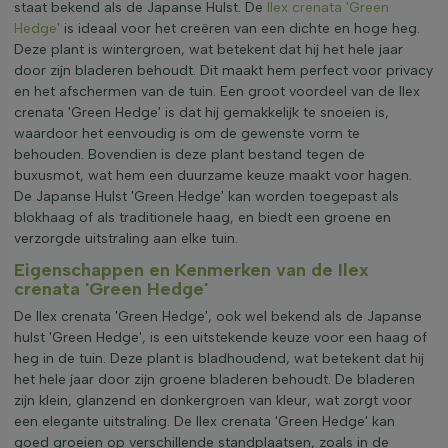
staat bekend als de Japanse Hulst. De
Ilex crenata 'Green
Hedge'
is ideaal voor het creëren van een dichte en hoge heg.
Deze plant is wintergroen, wat betekent dat hij het hele jaar
door zijn bladeren behoudt. Dit maakt hem perfect voor privacy
en het afschermen van de tuin. Een groot voordeel van de Ilex
crenata 'Green Hedge' is dat hij gemakkelijk te snoeien is,
waardoor het eenvoudig is om de gewenste vorm te
behouden. Bovendien is deze plant bestand tegen de
buxusmot, wat hem een duurzame keuze maakt voor hagen.
De Japanse Hulst 'Green Hedge' kan worden toegepast als
blokhaag of als traditionele haag, en biedt een groene en
verzorgde uitstraling aan elke tuin.
Eigenschappen en Kenmerken van de Ilex
crenata 'Green Hedge'
De Ilex crenata 'Green Hedge', ook wel bekend als de Japanse
hulst 'Green Hedge', is een uitstekende keuze voor een haag of
heg in de tuin. Deze plant is bladhoudend, wat betekent dat hij
het hele jaar door zijn groene bladeren behoudt. De bladeren
zijn klein, glanzend en donkergroen van kleur, wat zorgt voor
een elegante uitstraling. De Ilex crenata 'Green Hedge' kan
goed groeien op verschillende standplaatsen, zoals in de