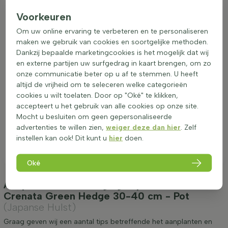
Voorkeuren
Om uw online ervaring te verbeteren en te personaliseren
maken we gebruik van cookies en soortgelijke methoden.
Dankzij bepaalde marketingcookies is het mogelijk dat wij
en externe partijen uw surfgedrag in kaart brengen, om zo
onze communicatie beter op u af te stemmen. U heeft
altijd de vrijheid om te seleceren welke categorieën
cookies u wilt toelaten. Door op "Oké" te klikken,
accepteert u het gebruik van alle cookies op onze site.
Mocht u besluiten om geen gepersonaliseerde
advertenties te willen zien,
weiger deze dan hier
. Zelf
instellen kan ook! Dit kunt u
hier
doen.
Oké
Aanplanten & verzorging Japanse Hulst / Ilex
Crenata Green Hedge 30-40 cm - Pot
(Japanse Hulst)
Graag geven wij een aantal tips betreffende het aanplanten en