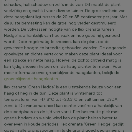
schaduw, halfschaduw en zelfs in de zon. Dit maakt de plant
veelzijdig en geschikt voor diverse tuinen. De groeisnelheid van
deze haagplant ligt tussen de 20 en 35 centimeter per jaar. Met
de juiste bemesting kan de groei nog verder gestimuleerd
worden. De volwassen hoogte van de Ilex crenata 'Green
Hedge' is afhankelijk van hoe vaak en hoe goed hij gesnoeid
wordt. Door regelmatig te snoeien, kan de plant op de
gewenste hoogte en breedte gehouden worden. De opgaande
groeiwijze en dichte vertakking maken deze plant ideaal voor
een strakke en nette haag. Hoewel de zichtdichtheid matig is,
kan tijdig snoeien helpen om de haag dichter te maken. Voor
meer informatie over groenblijvende haagplanten, bekijk de
groenblijvende haagplanten
.
Ilex crenata 'Green Hedge' is een uitstekende keuze voor een
haag of heg in de tuin. Deze plant is winterhard tot
temperaturen van -17,8°C tot -23,3°C en valt binnen USDA
zone 6. De winterhardheid kan echter variëren afhankelijk van
de standplaats en de tijd van vorst. Een beschutte plek met
goede bodem en weinig wind kan de plant helpen beter te
overleven in koude periodes. Ilex crenata 'Green Hedge' gedijt
goed in alle grondsoorten, mits de grond goed gedraineerd is.