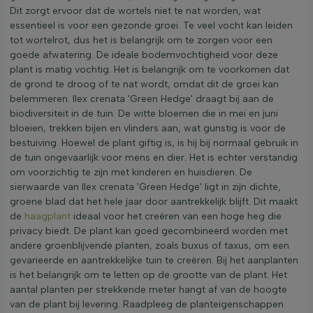
Dit zorgt ervoor dat de wortels niet te nat worden, wat
essentieel is voor een gezonde groei. Te veel vocht kan leiden
tot wortelrot, dus het is belangrijk om te zorgen voor een
goede afwatering. De ideale bodemvochtigheid voor deze
plant is matig vochtig. Het is belangrijk om te voorkomen dat
de grond te droog of te nat wordt, omdat dit de groei kan
belemmeren. Ilex crenata 'Green Hedge' draagt bij aan de
biodiversiteit in de tuin. De witte bloemen die in mei en juni
bloeien, trekken bijen en vlinders aan, wat gunstig is voor de
bestuiving. Hoewel de plant giftig is, is hij bij normaal gebruik in
de tuin ongevaarlijk voor mens en dier. Het is echter verstandig
om voorzichtig te zijn met kinderen en huisdieren. De
sierwaarde van Ilex crenata 'Green Hedge' ligt in zijn dichte,
groene blad dat het hele jaar door aantrekkelijk blijft. Dit maakt
de
haagplant
ideaal voor het creëren van een hoge heg die
privacy biedt. De plant kan goed gecombineerd worden met
andere groenblijvende planten, zoals buxus of taxus, om een
gevarieerde en aantrekkelijke tuin te creëren. Bij het aanplanten
is het belangrijk om te letten op de grootte van de plant. Het
aantal planten per strekkende meter hangt af van de hoogte
van de plant bij levering. Raadpleeg de planteigenschappen