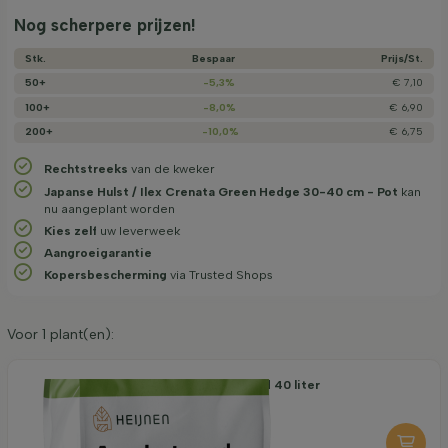
Nog scherpere prijzen!
Stk.
Bespaar
Prijs/­St.
50+
-5,3%
€ 7,10
100+
-8,0%
€ 6,90
200+
-10,0%
€ 6,75
Rechtstreeks
van de kweker
Japanse Hulst / Ilex Crenata Green Hedge 30-40 cm - Pot
kan
nu aangeplant worden
Kies zelf
uw leverweek
Aangroeigarantie
Kopersbescherming
via Trusted Shops
Voor
1
plant(en):
Organische Aanplantgrond 40 liter
7,25
per stuk
-
+