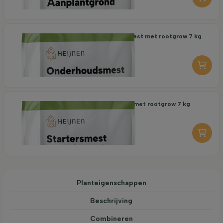
Organische Onderhoudsmest met rootgrow 7 kg
18,95
per stuk
-
+
Organische Startersmest met rootgrow 7 kg
19,95
per stuk
-
+
Planteigenschappen
Beschrijving
Combineren