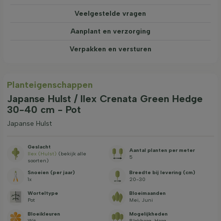
Veelgestelde vragen
Aanplant en verzorging
Verpakken en versturen
Planteigenschappen
Japanse Hulst / Ilex Crenata Green Hedge
30-40 cm - Pot
Japanse Hulst
Geslacht
Aantal planten per meter
Ilex (Hulst)
(bekijk alle
5
soorten)
Snoeien (per jaar)
Breedte bij levering (cm)
1x
20-30
Worteltype
Bloeimaanden
Pot
Mei, Juni
Bloeikleuren
Mogelijkheden
Wit
Blokhaag, Haag