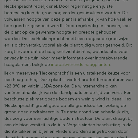
Heckenpracht redelijk snel. Door regelmatige en juiste
bemesting kan de groei nog verder gestimuleerd worden. De
volwassen hoogte van deze plant is afhankelijk van hoe vaak en
hoe goed er gesnoeid wordt. Door regelmatig te snoeien, kan
de plant op de gewenste hoogte en breedte gehouden
worden. De Ilex Heckenpracht heeft een opgaande groeiwijze
en is dicht vertakt, vooral als de plant tijdig wordt gesnoeid. Dit
zorgt ervoor dat de haag snel zichtdicht is, wat ideaal is voor
privacy in de tuin. Voor meer informatie over inbraakwerende
haagplanten, bekijk de
inbraakwerende haagplanten
.
Ilex × meserveae 'Heckenpracht' is een uitstekende keuze voor
een haag of heg. Deze plant is winterhard tot temperaturen van
-23,3°C en valt in USDA zone 6a. De winterhardheid kan
variëren afhankelijk van de standplaats en de tijd van vorst. Een
beschutte plek met goede bodem en weinig wind is ideaal. Ilex
'Heckenpracht' groeit goed op alle grondsoorten, zolang de
grond goed gedraineerd is. Te natte grond kan schadelijk zijn,
dus zorg voor een luchtige bodemstructuur. De plant draagt bij
aan de biodiversiteit in de tuin. Vogels vinden beschutting in de
dichte takken en bijen en vlinders worden aangetrokken door
de witte bloemen die in april en mei bloeien. Hoewel de plant