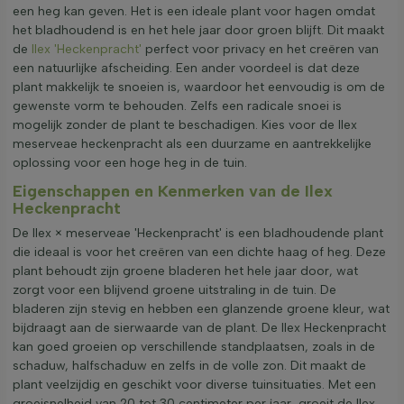
een heg kan geven. Het is een ideale plant voor hagen omdat
het bladhoudend is en het hele jaar door groen blijft. Dit maakt
de
Ilex 'Heckenpracht'
perfect voor privacy en het creëren van
een natuurlijke afscheiding. Een ander voordeel is dat deze
plant makkelijk te snoeien is, waardoor het eenvoudig is om de
gewenste vorm te behouden. Zelfs een radicale snoei is
mogelijk zonder de plant te beschadigen. Kies voor de Ilex
meserveae heckenpracht als een duurzame en aantrekkelijke
oplossing voor een hoge heg in de tuin.
Eigenschappen en Kenmerken van de Ilex
Heckenpracht
De Ilex × meserveae 'Heckenpracht' is een bladhoudende plant
die ideaal is voor het creëren van een dichte haag of heg. Deze
plant behoudt zijn groene bladeren het hele jaar door, wat
zorgt voor een blijvend groene uitstraling in de tuin. De
bladeren zijn stevig en hebben een glanzende groene kleur, wat
bijdraagt aan de sierwaarde van de plant. De Ilex Heckenpracht
kan goed groeien op verschillende standplaatsen, zoals in de
schaduw, halfschaduw en zelfs in de volle zon. Dit maakt de
plant veelzijdig en geschikt voor diverse tuinsituaties. Met een
groeisnelheid van 20 tot 30 centimeter per jaar, groeit de Ilex