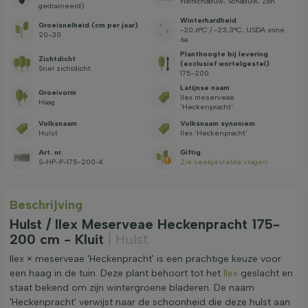
Halfschaduw, Schaduw, Zon
gedraineerd)
Winterhardheid
Groeisnelheid (cm per jaar)
-20,6°C / -23,3°C, USDA zone
20-30
6a
Planthoogte bij levering
Zichtdicht
(exclusief wortelgestel)
Snel zichtdicht
175-200
Latijnse naam
Groeivorm
Ilex meserveae
Haag
'Heckenpracht'
Volksnaam
Volksnaam synoniem
Hulst
Ilex 'Heckenpracht'
Art. nr.
Giftig
S-HP-P-175-200-K
Zie veelgestelde vragen
Beschrijving
Hulst / Ilex Meserveae Heckenpracht 175-
200 cm - Kluit
| Hulst
Ilex × meserveae 'Heckenpracht' is een prachtige keuze voor
een haag in de tuin. Deze plant behoort tot het
Ilex
geslacht en
staat bekend om zijn wintergroene bladeren. De naam
'Heckenpracht' verwijst naar de schoonheid die deze hulst aan