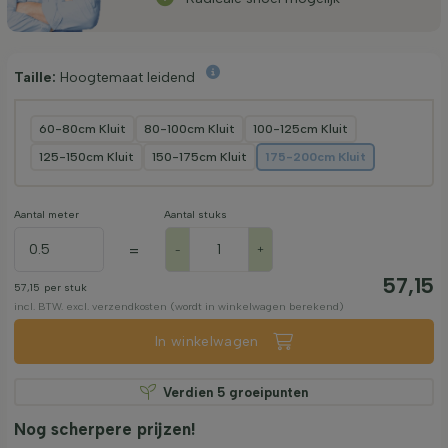
Taille:
Hoogtemaat leidend
60-80cm Kluit
80-100cm Kluit
100-125cm Kluit
125-150cm Kluit
150-175cm Kluit
175-200cm Kluit
Aantal meter
Aantal stuks
=
-
+
57,15
57,15
per stuk
incl. BTW. excl. verzendkosten (wordt in winkelwagen berekend)
In winkelwagen
Verdien
5
groeipunten
Nog scherpere prijzen!