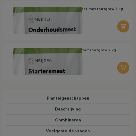
Organische Onderhoudsmest met rootgrow 7 kg
18,95
per stuk
-
+
Organische Startersmest met rootgrow 7 kg
19,95
per stuk
-
+
Planteigenschappen
Beschrijving
Combineren
Veelgestelde vragen