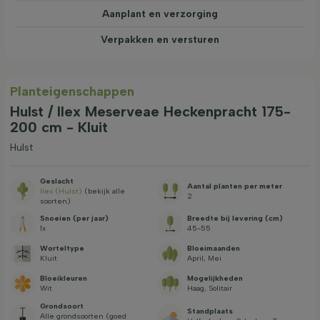
Aanplant en verzorging
Verpakken en versturen
Planteigenschappen
Hulst / Ilex Meserveae Heckenpracht 175-
200 cm - Kluit
Hulst
Geslacht
Aantal planten per meter
Ilex (Hulst)
(bekijk alle
2
soorten)
Snoeien (per jaar)
Breedte bij levering (cm)
1x
45-55
Worteltype
Bloeimaanden
Kluit
April, Mei
Bloeikleuren
Mogelijkheden
Wit
Haag, Solitair
Grondsoort
Standplaats
Alle grondsoorten (goed