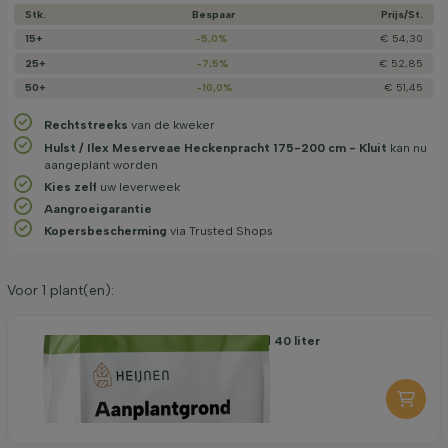
Stk.
Bespaar
Prijs/­St.
15+
-5,0%
€ 54,30
25+
-7,5%
€ 52,85
50+
-10,0%
€ 51,45
Rechtstreeks
van de kweker
Hulst / Ilex Meserveae Heckenpracht 175-200 cm - Kluit
kan nu
aangeplant worden
Kies zelf
uw leverweek
Aangroeigarantie
Kopersbescherming
via Trusted Shops
Voor
1
plant(en):
Organische Aanplantgrond 40 liter
7,25
per stuk
-
+