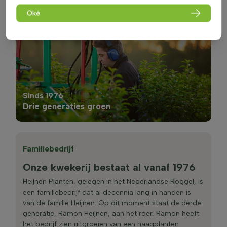
Oké
Sinds 1976
Drie generaties groen
Familiebedrijf
Onze kwekerij bestaat al vanaf 1976
Heijnen Planten, gelegen in het Nederlandse Roggel, is
een familiebedrijf dat al decennia lang in handen is
van de familie Heijnen. Op dit moment staat de derde
generatie, Ramon Heijnen, aan het roer. Ramon heeft
het bedrijf zien uitgroeien van een haagplanten