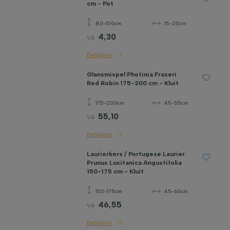
cm - Pot
80-100cm
15-20cm
4,30
va
Bekijken
Glansmispel Photinia Fraseri
Red Robin 175-200 cm - Kluit
175-200cm
45-55cm
55,10
va
Bekijken
Laurierkers / Portugese Laurier
Prunus Lusitanica Angustifolia
150-175 cm - Kluit
150-175cm
45-60cm
46,55
va
Bekijken