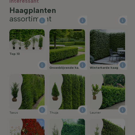
Interessant
Haagplanten
assortiment
Top 10
Groenblijvende haag
Winterharde haag
Taxus
Thuja
Laurier