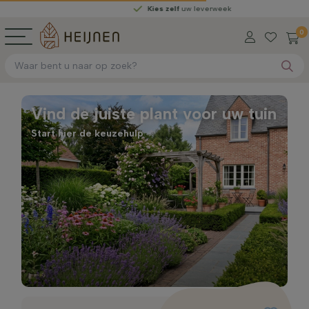
Kies zelf
uw leverweek
0
Vind de juiste plant voor uw tuin
Start hier de keuzehulp