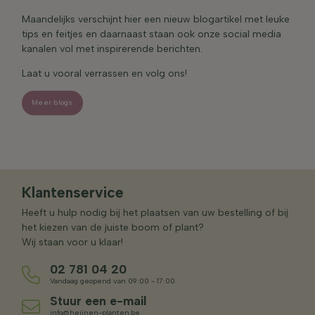
Maandelijks verschijnt hier een nieuw blogartikel met leuke
tips en feitjes en daarnaast staan ook onze social media
kanalen vol met inspirerende berichten.
Laat u vooral verrassen en volg ons!
1 juni 2026
Hittebestendige tuinplanten – de beste
30 april 2026
soorten voor een zonnige plek
Meer blogs
24 maart 2026
Privacy in de tuin: zo pakt u het goed aan
Top 5 Lila Vaste Planten
Klantenservice
Heeft u hulp nodig bij het plaatsen van uw bestelling of bij
het kiezen van de juiste boom of plant?
Wij staan voor u klaar!
02 781 04 20
Vandaag geopend van 09:00 - 17:00
Stuur een e-mail
info@heijnen-planten.be