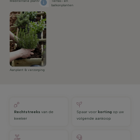
Mediterrane planten
Terras- en
balkonplanten
Aanplant & verzorging
Rechtstreeks
van de
Spaar voor
korting
op uw
kweker
volgende aankoop