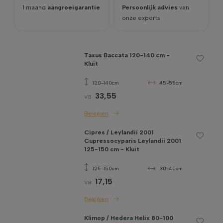
1 maand
aangroei­garantie
Persoonlijk advies
van
onze experts
Taxus Baccata 120-140 cm -
Kluit
120-140cm
45-55cm
33,55
va
Bekijken
Cipres / Leylandii 2001
Cupressocyparis Leylandii 2001
125-150 cm - Kluit
125-150cm
30-40cm
17,15
va
Bekijken
Klimop / Hedera Helix 80-100