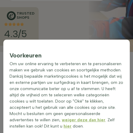
TRUSTED
SHOPS
4.3/5
Voorkeuren
Om uw online ervaring te verbeteren en te personaliseren
maken we gebruik van cookies en soortgelijke methoden.
Familiebedrijf
Dankzij bepaalde marketingcookies is het mogelijk dat wij
en externe partijen uw surfgedrag in kaart brengen, om zo
onze communicatie beter op u af te stemmen. U heeft
Kwaliteit
altijd de vrijheid om te seleceren welke categorieën
cookies u wilt toelaten. Door op "Oké" te klikken,
accepteert u het gebruik van alle cookies op onze site.
Levering
Mocht u besluiten om geen gepersonaliseerde
advertenties te willen zien,
weiger deze dan hier
. Zelf
instellen kan ook! Dit kunt u
hier
doen.